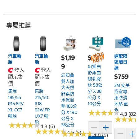
專屬推薦
汽車輪
汽車輪
速配限
$1,19
$899
胎
胎
區隔日
9
幻知曲
達
登入
登入
舒柔曲
幻知曲
$759
顯示售
顯示售
線乳膠
雙人加
價
價
枕 58公
3M 安美
大天然
馬牌
馬牌
分 X 38
浴室專
舒柔防
185/55
215/50
公分 X
用防滑
水保潔
R15 82V
R18
10公分
地墊 藍
墊 183公
XL CC7
92W FR
色
★
★
★
★
★
★
★
★
★
★
分 X 190
4.3 (82)
輪胎
UX7 輪
★
★
★
★
★
★
公分 X
胎
★
★
★
★
★
★
★
★
★
★
38公分
4.3 (6)
★
★
★
★
★
★
★
★
★
★
★
★
4.6 (5)
★
★
★
★
★
★
★
★
4.8 (5)