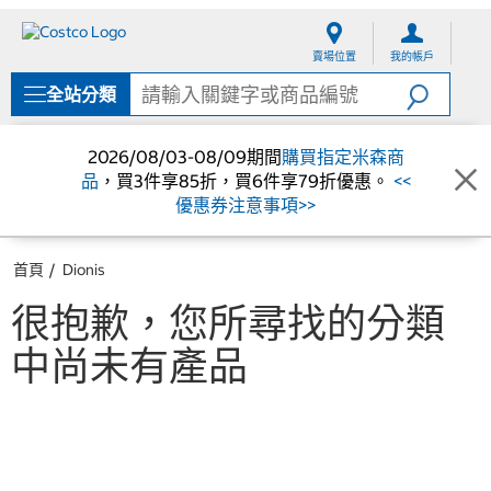
跳
跳
至
至
賣場位置
我的帳戶
內
導
容
覽
全站分類
選
單
2026/08/03-08/09期間
購買指定米森商
品
，買3件享85折，買6件享79折優惠。
<<
優惠券注意事項>>
首頁
Dionis
很抱歉，您所尋找的分類
中尚未有產品