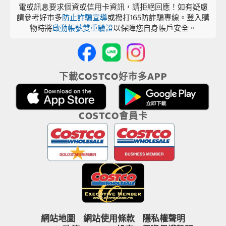
電或訊息要求個資或信用卡資訊，請拒絕回應！如有疑慮
請參考好市多
防止詐騙宣導
或撥打165防詐騙專線。登入購
物時將
啟動帳號雙重驗證
以保障您自身帳戶安全。
下載COSTCO好市多APP
COSTCO會員卡
網站地圖
網站使用條款
隱私權聲明