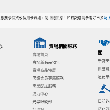
訊息要求個資或信用卡資訊，請拒絕回應！如有疑慮請參考好市多
防
心
賣場相關服務
關
賣場首頁
新廠商
賣場新商品預告
供應鏈
賣場商品特展
道德舉
黑鑽會員專屬服務
商業配送服務
聽力中心
已知詐
光學眼鏡部
防止詐
加油站