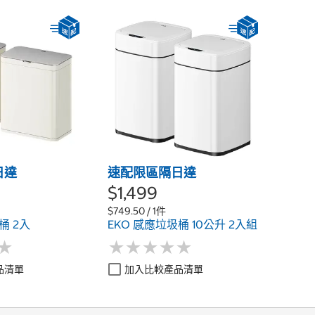
日達
速配限區隔日達
$1,499
$749.50 / 1件
桶 2入
EKO 感應垃圾桶 10公升 2入組
★
★
★
★
★
★
★
★
★
★
★
★
品清單
加入比較產品清單