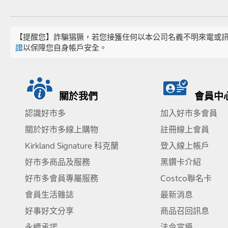
【提醒您】詐騙猖獗，若您接獲任何以本公司名義不明來電或
證
以保障您自身帳戶安全。
關於我們
會員中
認識好市多
加入好市多會員
關於好市多線上購物
註冊線上會員
Kirkland Signature 科克蘭
登入線上帳戶
好市多商品及服務
黑鑽卡介紹
好市多會員專屬服務
Costco聯名卡
會員生活雜誌
最新消息
好事好文分享
商品召回訊息
永續承諾
法令宣導