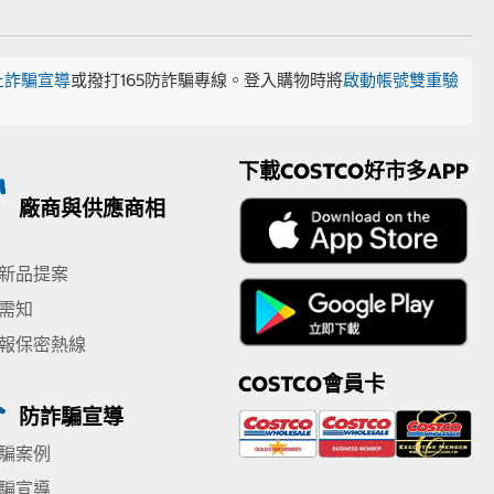
止詐騙宣導
或撥打165防詐騙專線。登入購物時將
啟動帳號雙重驗
下載COSTCO好市多APP
廠商與供應商相
新品提案
需知
報保密熱線
COSTCO會員卡
防詐騙宣導
騙案例
騙宣導