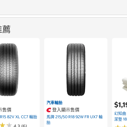
推薦
汽車輪胎
$1,
示售價
登入顯示售價
幻知曲
 R15 82V XL CC7 輪胎
馬牌 215/50 R18 92W FR UX7 輪
潔墊 18
胎
★
★
★
★
4.3 (6)