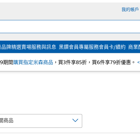
我的帳戶
達
品牌精選
賣場服務與訊息
黑鑽會員專屬服務
會員卡/續約
商業
/09期間
購買指定米森商品
，買3件享85折，買6件享79折優惠。