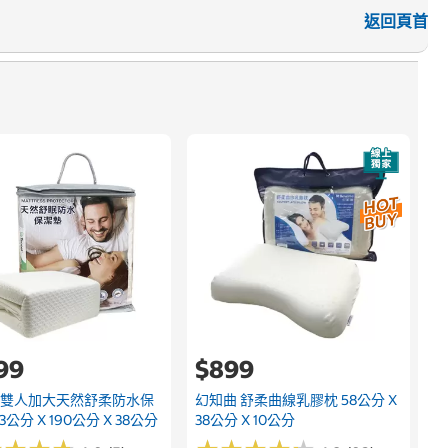
返回頁首
速
3
199
$899
 雙人加大天然舒柔防水保
幻知曲 舒柔曲線乳膠枕 58公分 X
3公分 X 190公分 X 38公分
38公分 X 10公分