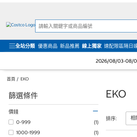
跳
跳
至
至
內
導
容
覽
選
單
全站分類
優惠商品
新品推薦
線上獨家
速配限區隔日
2026/08/03-08
首頁
EKO
EKO
篩選條件
價錢
排序:
0-999
(1)
1000-1999
(1)