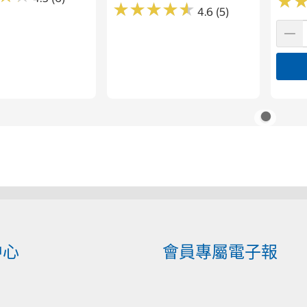
★
★
★
★
★
★
★
★
★
★
★
★
4.6 (5)
中心
會員專屬電子報