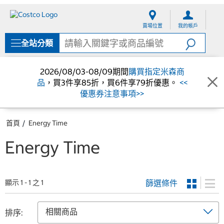
跳
跳
至
至
賣場位置
我的帳戶
內
導
容
覽
全站分類
選
單
2026/08/03-08/09期間
購買指定米森商
品
，買3件享85折，買6件享79折優惠。
<<
優惠券注意事項>>
首頁
Energy Time
Energy Time
篩選條件
顯示 1 - 1 之 1
排序: