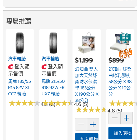
專屬推薦
汽車輪胎
汽車輪胎
$1,199
$899
登入顯
登入顯
幻知曲 雙人
幻知曲 舒柔
示售價
示售價
加大天然舒
曲線乳膠枕
馬牌 185/55
馬牌 215/50
柔防水保潔
58公分 X 38
R15 82V XL
R18 92W FR
墊 183公分
公分 X 10公
CC7 輪胎
UX7 輪胎
X 190公分 X
分
38公分
★
★
★
★
★
★
★
★
★
★
★
★
★
★
★
★
★
★
★
★
★
★
★
★
★
★
★
★
4.3 (6)
4.6 (5)
★
★
★
★
★
★
★
★
★
★
4.8 (5)
加入購物車
加入購物車