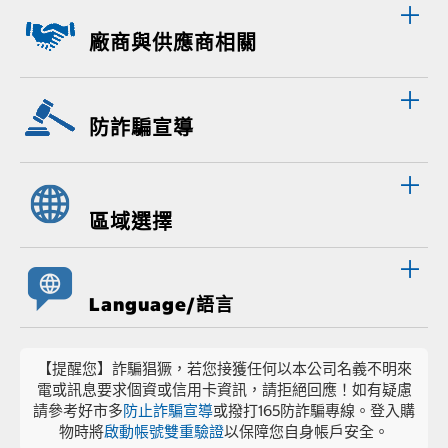
廠商與供應商相關
防詐騙宣導
區域選擇
Language/語言
【提醒您】詐騙猖獗，若您接獲任何以本公司名義不明來
電或訊息要求個資或信用卡資訊，請拒絕回應！如有疑慮
請參考好市多
防止詐騙宣導
或撥打165防詐騙專線。登入購
物時將
啟動帳號雙重驗證
以保障您自身帳戶安全。