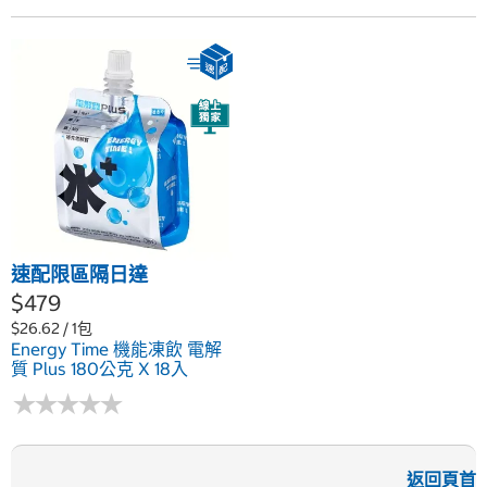
速配限區隔日達
$479
$26.62 / 1包
Energy Time 機能凍飲 電解
質 Plus 180公克 X 18入
★
★
★
★
★
★
★
★
★
★
返回頁首