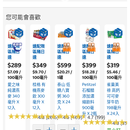
您可能會喜歡
速配限
速配限
速配限
速配限
速配限
區隔日
區隔日
區隔日
區隔日
區隔日
達
達
達
達
達
$289
$349
$599
$399
$319
$7.09 /
$9.70 /
$20.21 /
$18.28 /
$5.46 /
100毫升
100毫升
1罐
100毫升
100毫升
愛之味
桂格 有
泰山 低
Petitzel
雀巢美
純濃燕
機燕麥
糖八寶
石榴醋
祿 高鈣
麥 340
飲 300
粥 360
添加濃
可可麥
毫升 X
毫升 X
克 X 24
縮飲料
芽牛奶
12入
12入
入
900毫
198毫升
升 X 2瓶
X 24入
★
★
★
★
★
★
★
★
★
★
★
★
★
★
★
★
★
★
★
★
★
★
★
★
★
★
★
★
★
★
4.8 (2615)
4.6 (469)
4.7 (199)
★
★
★
★
★
★
★
★
★
★
★
★
★
★
★
★
4.8 (350