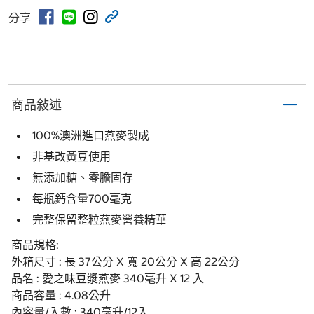
分享
商品敍述
100%澳洲進口燕麥製成
非基改黃豆使用
無添加糖、零膽固存
每瓶鈣含量700毫克
完整保留整粒燕麥營養精華
商品規格:
外箱尺寸 : 長 37公分 X 寬 20公分 X 高 22公分
品名 : 愛之味豆漿燕麥 340毫升 X 12 入
商品容量 : 4.08公升
內容量/入數 : 340毫升/12入