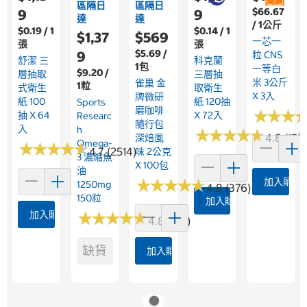
區隔日
區隔日
$66.67
9
9
達
達
/ 1公斤
$0.19 / 1
$0.14 / 1
$1,37
$569
一芯一
張
張
$5.69 /
9
粒 CNS
舒潔 三
科克蘭
1包
一等白
$9.20 /
層抽取
三層抽
米 3公斤
雀巢 金
1粒
式衛生
取衛生
X 3入
牌微研
紙 100
紙 120抽
Sports
磨咖啡
★
★
★
★
★
★
抽 X 64
X 72入
Researc
隨行包
入
H
★
★
★
★
★
★
★
★
★
★
4.8 (158
深焙風
Omega-
★
★
★
★
★
★
★
★
★
★
4.7 (2514)
味 2公克
3 濃縮魚
X 100包
油
★
★
★
★
★
★
★
★
★
★
加入購物
1250mg
4.8 (376)
150粒
加入購物車
加入購物車
★
★
★
★
★
★
★
★
★
★
4.8 (361)
缺貨
加入購物車