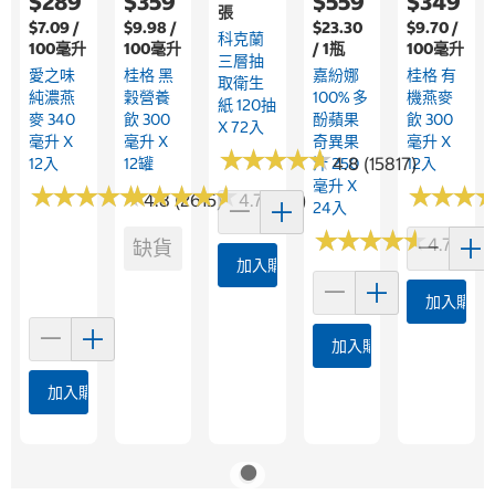
$289
$359
$559
$349
張
$7.09 /
$9.98 /
$23.30
$9.70 /
科克蘭
100毫升
100毫升
/ 1瓶
100毫升
三層抽
愛之味
桂格 黑
嘉紛娜
桂格 有
取衛生
純濃燕
穀營養
100% 多
機燕麥
紙 120抽
麥 340
飲 300
酚蘋果
飲 300
X 72入
毫升 X
毫升 X
奇異果
毫升 X
★
★
★
★
★
★
★
★
★
★
4.8 (15817)
12入
12罐
汁 250
12入
毫升 X
★
★
★
★
★
★
★
★
★
★
★
★
★
★
★
★
★
★
★
★
★
★
★
★
★
★
4.8 (2615)
4.7 (186)
24入
★
★
★
★
★
★
★
★
★
★
4.7 (168
缺貨
加入購物車
加入購物
加入購物車
加入購物車