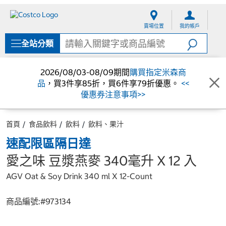
跳
跳
至
至
賣場位置
我的帳戶
內
導
容
覽
全站分類
選
單
2026/08/03-08/09期間
購買指定米森商
品
，買3件享85折，買6件享79折優惠。
<<
優惠券注意事項>>
首頁
食品飲料
飲料
飲料、果汁
速配限區隔日達
愛之味 豆漿燕麥 340毫升 X 12 入
AGV Oat & Soy Drink 340 ml X 12-Count
商品編號:#
973134