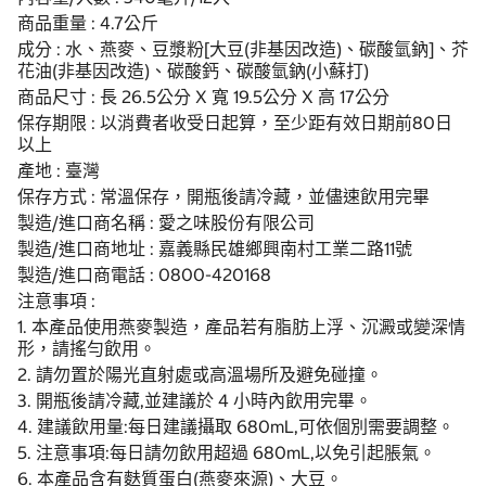
商品重量 : 4.7公斤
成分 : 水、燕麥、豆漿粉[大豆(非基因改造)、碳酸氫鈉]、芥
花油(非基因改造)、碳酸鈣、碳酸氫鈉(小蘇打)
商品尺寸 : 長 26.5公分 X 寬 19.5公分 X 高 17公分
保存期限 : 以消費者收受日起算，至少距有效日期前80日
以上
產地 : 臺灣
保存方式 : 常溫保存，開瓶後請冷藏，並儘速飲用完畢
製造/進口商名稱 : 愛之味股份有限公司
製造/進口商地址 : 嘉義縣民雄鄉興南村工業二路11號
製造/進口商電話 : 0800-420168
注意事項 :
1. 本產品使用燕麥製造，產品若有脂肪上浮、沉澱或變深情
形，請搖勻飲用。
2. 請勿置於陽光直射處或高溫場所及避免碰撞。
3. 開瓶後請冷藏,並建議於 4 小時內飲用完畢。
4. 建議飲用量:每日建議攝取 680mL,可依個別需要調整。
5. 注意事項:每日請勿飲用超過 680mL,以免引起脹氣。
6. 本產品含有麩質蛋白(燕麥來源)、大豆。