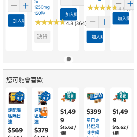
油
★
★
★
★
★
★
★
★
★
★
1250mg
4.8 (376
150粒
加入購物車
加入購物
加入購物車
★
★
★
★
★
★
★
★
★
★
4.8 (364)
缺貨
加入購物車
您可能會喜歡
速配限
速配限
$1,49
$399
$1,49
區隔日
區隔日
9
9
星巴克
達
達
特選風
$15.62 /
$15.62 /
$569
$379
味拿鐵
1顆
1顆