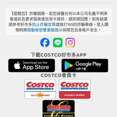
【提醒您】詐騙猖獗，若您接獲任何以本公司名義不明來
電或訊息要求個資或信用卡資訊，請拒絕回應！如有疑慮
請參考好市多
防止詐騙宣導
或撥打165防詐騙專線。登入購
物時將
啟動帳號雙重驗證
以保障您自身帳戶安全。
下載COSTCO好市多APP
COSTCO會員卡