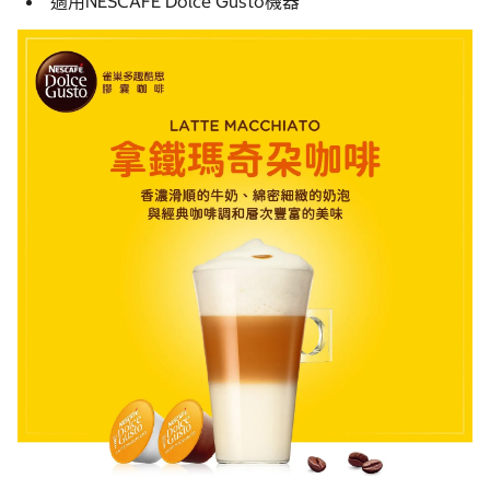
適用NESCAFE Dolce Gusto機器