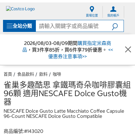
跳
跳
至
至
賣場位置
我的帳戶
內
導
容
覽
全站分類
選
單
2026/08/03-08/09期間
購買指定米森商
品
，買3件享85折，買6件享79折優惠。
<<
優惠券注意事項>>
首頁
食品飲料
飲料
咖啡
雀巢多趣酷思 拿鐵瑪奇朵咖啡膠囊組
96顆 適用NESCAFE Dolce Gusto機
器
NESCAFE Dolce Gusto Latte Macchiato Coffee Capsule
96-Count NESCAFE Dolce Gusto Compatible
商品編號:#
143020