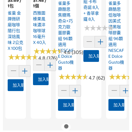
$5.69 /
$7.48 /
組 卡布
雀巢多
雀巢多
1包
1個
奇諾 8入
趣酷思
趣酷思
雀巢 金
西雅圖
+ 香草拿
焦糖瑪
低咖啡
牌微研
榛果風
鐵 8入
奇朵+巧
因美式
磨咖啡
味濃淬
★
★
★
★
★
★
★
★
★
★
克力歐
濃黑咖
隨行包
咖啡球
蕾膠囊
啡膠囊
深焙風
16毫升
組 96顆
組 96顆
味 2公克
X 40入
適用
適用
X 100包
★
★
★
★
★
★
★
★
★
★
NESCAF
NESCAF
4.6 (305)
★
★
★
★
★
★
★
★
★
★
加入購物車
E Dolce
E Dolce
4.8 (376)
Gusto機
Gusto機
器
器
★
★
★
★
★
★
★
★
★
★
★
★
★
★
★
★
4.7 (62)
加入購物車
加入購物車
加入購物車
加入購物