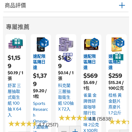
商品評價
專屬推薦
速配限
速配限
速配限
$1,15
$1,15
區隔日
區隔日
區隔日
9
9
達
達
達
$0.19 / 1
$0.14 / 1
$1,37
$569
$259
張
張
$5.69 /
$15.24 /
9
舒潔 三
科克蘭
1包
100公克
$9.20 /
層抽取
三層抽
雀巢 金
桂格 黃
1粒
式衛生
取衛生
牌微研
金麩片
紙 100
紙 120抽
Sports
磨咖啡
燕麥片
抽 X 64
X 72入
Researc
隨行包
1.7公斤
入
H
★
★
★
★
★
★
★
★
★
★
4.8 (15838)
深焙風
★
★
★
★
★
★
Omega-
★
★
★
★
★
★
★
★
★
★
4.7 (2517)
味 2公克
3 濃縮魚
X 100包