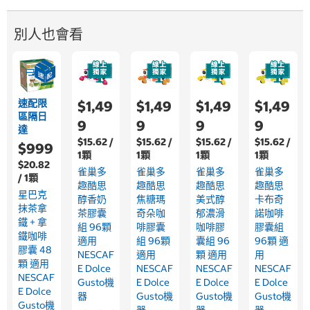
別人也會看
速配限
$1,49
$1,49
$1,49
$1,49
區隔日
9
9
9
9
達
$15.62 /
$15.62 /
$15.62 /
$15.62 /
$999
1顆
1顆
1顆
1顆
$20.82
雀巢多
雀巢多
雀巢多
雀巢多
/ 1顆
趣酷思
趣酷思
趣酷思
趣酷思
星巴克
醇香奶
焦糖瑪
美式醇
卡布奇
抹茶拿
茶膠囊
奇朵咖
郁濃滑
諾咖啡
鐵 + 拿
組 96顆
啡膠囊
咖啡膠
膠囊組
鐵咖啡
適用
組 96顆
囊組 96
96顆 適
膠囊 48
NESCAF
適用
顆 適用
用
顆 適用
E Dolce
NESCAF
NESCAF
NESCAF
NESCAF
Gusto機
E Dolce
E Dolce
E Dolce
E Dolce
器
Gusto機
Gusto機
Gusto機
Gusto機
器
器
器