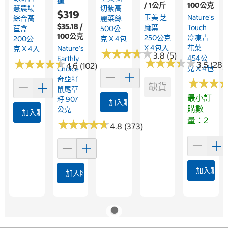
達
/ 1公斤
100公克
慧農場
切紫高
$319
玉美 芝
Nature's
綜合萵
麗菜絲
$35.18 /
麻葉
Touch
苣盒
500公
100公克
250公克
冷凍青
200公
克 X 4包
X 4包入
花菜
Nature's
克 X 4入
★
★
★
★
★
★
★
★
★
★
3.8 (5)
454公
Earthly
★
★
★
★
★
★
★
★
★
★
★
★
★
★
★
★
★
★
★
★
3.5 (28)
4.6 (102)
克 X 4包
Choice
奇亞籽
★
★
★
★
★
★
缺貨
鼠尾草
最小訂
籽 907
加入購物車
購數
公克
加入購物車
量：2
★
★
★
★
★
★
★
★
★
★
4.8 (373)
加入購物
加入購物車