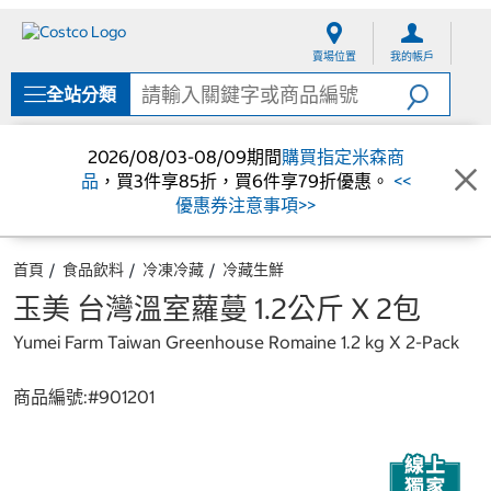
跳
跳
至
至
賣場位置
我的帳戶
內
導
容
覽
全站分類
選
單
2026/08/03-08/09期間
購買指定米森商
品
，買3件享85折，買6件享79折優惠。
<<
優惠券注意事項>>
首頁
食品飲料
冷凍冷藏
冷藏生鮮
玉美 台灣溫室蘿蔓 1.2公斤 X 2包
Yumei Farm Taiwan Greenhouse Romaine 1.2 kg X 2-Pack
商品編號:#
901201