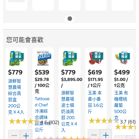
您可能會喜歡
$779
$539
$779
$619
$499
$29.78
$3,895.00
$171.95
$1.00 /
源鮮智
/ 100公
/
/ 1公斤
1公克
慧農場
克
源鮮智
玉美 本
玉美 有
綜合萵
Tattooe
慧農場
產小番
機櫻桃
苣盒
D Chef
波士頓
茄 3.6公
蘿蔔
200公
冷凍綜
奶油萵
斤
500公
克 X 4入
合調味
苣 200
克
★
★
★
★
★
★
★
★
★
★
★
★
★
★
★
★
★
★
★
★
3.7 (61)
4.6 (102)
蔬菜 1.81
公克 X 4
★
★
★
★
★
★
公斤
入
★
★
★
★
★
★
★
★
★
★