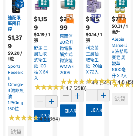
速配限
$1,15
$2,4
$1,15
$779
區隔日
$0.31 / 1
9
99
9
達
毫升
$0.19 / 1
$0.14 / 1
惠而浦
$1,37
Alepia
張
張
20公升
9
Marseill
舒潔 三
科克蘭
微電腦
E 液態馬
$9.20 /
層抽取
三層抽
觸控式
賽皂 馬
1粒
式衛生
取衛生
微波爐
鞭草
紙 100
紙 120抽
Sports
WMWE
1000毫
抽 X 64
X 72入
Researc
200S
升 X 2入
入
H
★
★
★
★
★
★
★
★
★
★
★
★
★
★
★
★
★
★
★
★
4.8 (158
4.2 (345)
★
★
★
★
★
★
Omega-
★
★
★
★
★
★
★
★
★
★
4.7 (2518)
3 濃縮魚
油
缺貨
1250mg
150粒
加入購物車
加入購物車
★
★
★
★
★
★
★
★
★
★
加入購物車
4.8 (364)
缺貨