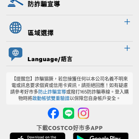
防詐騙宣導
區域選擇
Language/語言
【提醒您】詐騙猖獗，若您接獲任何以本公司名義不明來
電或訊息要求個資或信用卡資訊，請拒絕回應！如有疑慮
請參考好市多
防止詐騙宣導
或撥打165防詐騙專線。登入購
物時將
啟動帳號雙重驗證
以保障您自身帳戶安全。
下載COSTCO好市多APP