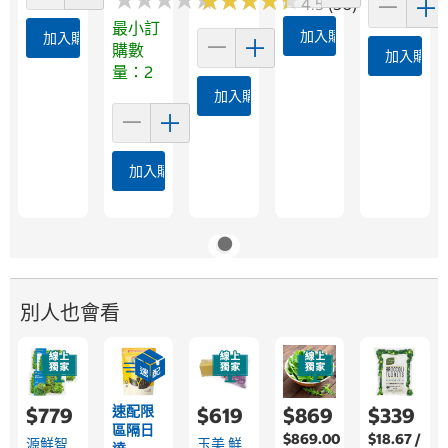
★
★
★
★
★
★
★
★
★
★
4.5 (56)
最小訂
加入購物車
加入購物車
購數
加入購物
量：2
加入購物車
加入購物車
別人也會看
速配限
$779
$619
$869
$339
區隔日
$869.00
$18.67 /
源鮮智
玉美 鮮