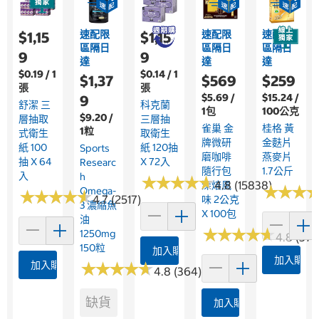
速配限
速配限
速配限
$1,15
$1,15
區隔日
區隔日
區隔日
9
9
達
達
達
$0.19 / 1
$0.14 / 1
$1,37
$569
$259
張
張
$5.69 /
$15.24 /
9
舒潔 三
科克蘭
1包
100公克
$9.20 /
層抽取
三層抽
雀巢 金
桂格 黃
1粒
式衛生
取衛生
牌微研
金麩片
紙 100
紙 120抽
Sports
磨咖啡
燕麥片
抽 X 64
X 72入
Researc
隨行包
1.7公斤
入
H
★
★
★
★
★
★
★
★
★
★
4.8 (15838)
深焙風
★
★
★
★
★
★
Omega-
★
★
★
★
★
★
★
★
★
★
4.7 (2517)
味 2公克
3 濃縮魚
X 100包
油
★
★
★
★
★
★
★
★
★
★
1250mg
4.8 (376
150粒
加入購物車
加入購物
加入購物車
★
★
★
★
★
★
★
★
★
★
4.8 (364)
缺貨
加入購物車