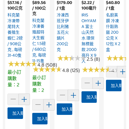
$57.16 /
$89.56
$179.00
$2.22 /
$40.80
100公克
/ 100公
/ 1盒
100毫升
/ 1盒
克
科克蘭
冷凍西
IRIS
名廚美
科克蘭
冷凍帶
班牙伊
OHYAM
饌 冷凍
冷凍養
尾特大
比利豬
A 富士
什穀熟
殖超特
養殖生
五花火
山天然
飯 200
大生蝦
蝦仁 2磅
鍋片
水 環保
公克 X
仁 1.5磅
/ 908公
200公
無標籤
12包 X 2
/ 680公
克 , 每磅
克
款 2000
盒
克, 每磅
31-40隻
毫升 X 9
★
★
★
★
★
★
★
★
★
★
★
★
★
★
★
★
2.5 (8)
11-15隻
入
★
★
★
★
★
★
★
★
★
★
4.8 (508)
★
★
★
★
★
★
★
★
★
★
★
★
★
★
★
★
★
★
★
★
4.8 (125)
4.7 (28)
最小訂
最小訂
購數
購數
量：2
加入購物
量：2
加入購物車
加入購物車
加入購物車
加入購物車