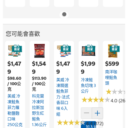
您可能會喜歡
$1,47
$1,54
$1,47
$1,99
$599
9
9
9
9
南洋咖
哩鮭魚
$98.60
$113.90
美威 冷
冷凍鮭
頭
/ 100公
/ 100公
凍精選
魚切塊 3
克
克
★
★
★
★
★
★
鮭魚菲
公斤
美威 冷
科克蘭
力-法式
★
★
★
★
★
★
★
★
★
★
4.0 (26)
凍鮭魚
冷凍阿
香蒜口
菲力羅
拉斯加
味 6入
勒鹽麴
野生紅
組
口味
鮭魚
★
★
★
★
★
★
★
★
★
★
4.4 (172)
250公克
1.36公斤
加入購物車