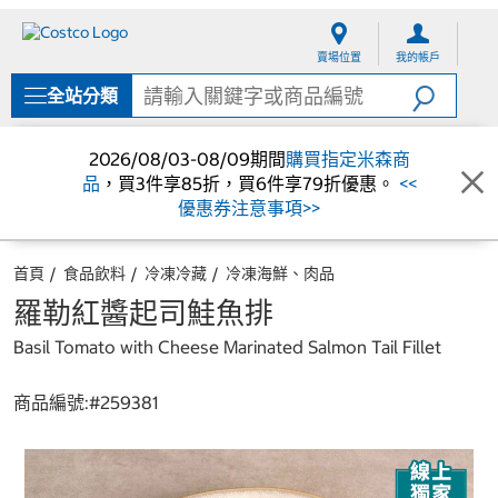
跳
跳
至
至
賣場位置
我的帳戶
內
導
容
覽
全站分類
選
單
2026/08/03-08/09期間
購買指定米森商
品
，買3件享85折，買6件享79折優惠。
<<
優惠券注意事項>>
首頁
食品飲料
冷凍冷藏
冷凍海鮮、肉品
羅勒紅醬起司鮭魚排
Basil Tomato with Cheese Marinated Salmon Tail Fillet
商品編號:#
259381