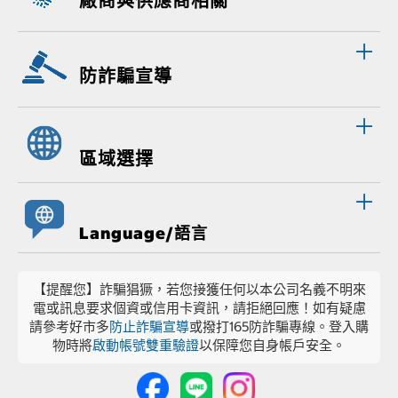
廠商與供應商相關
防詐騙宣導
區域選擇
Language/語言
【提醒您】詐騙猖獗，若您接獲任何以本公司名義不明來
電或訊息要求個資或信用卡資訊，請拒絕回應！如有疑慮
請參考好市多
防止詐騙宣導
或撥打165防詐騙專線。登入購
物時將
啟動帳號雙重驗證
以保障您自身帳戶安全。