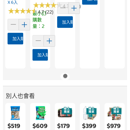
X 6入
★
★
★
★
★
★
★
★
★
★
4.3 (198)
★
★
★
★
★
★
★
★
★
★
4.7 (22)
最小訂
購數
加入購物車
量：2
加入購物車
加入購物車
別人也會看
$519
$609
$179
$399
$979