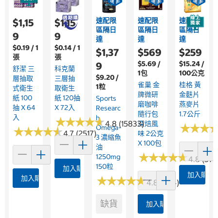
速配限
速配限
速配限
$1,15
$1,15
區隔日
區隔日
區隔日
9
9
達
達
達
$0.19 / 1
$0.14 / 1
$1,37
$569
$259
張
張
$5.69 /
$15.24 /
9
舒潔 三
科克蘭
1包
100公克
$9.20 /
層抽取
三層抽
雀巢 金
桂格 黃
1粒
式衛生
取衛生
牌微研
金麩片
紙 100
紙 120抽
Sports
磨咖啡
燕麥片
抽 X 64
X 72入
Researc
隨行包
1.7公斤
入
H
★
★
★
★
★
★
★
★
★
★
4.8 (15833)
深焙風
★
★
★
★
★
★
Omega-
★
★
★
★
★
★
★
★
★
★
4.7 (2517)
味 2公克
3 濃縮魚
X 100包
油
★
★
★
★
★
★
★
★
★
★
1250mg
4.8 (376
150粒
加入購物車
加入購物
加入購物車
★
★
★
★
★
★
★
★
★
★
4.8 (364)
缺貨
加入購物車