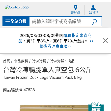
跳
跳
至
至
賣場位置
我的帳戶
內
導
容
覽
全站分類
選
單
2026/08/03-08/09期間
購買指定米森商
品
，買3件享85折，買6件享79折優惠。
<<
優惠券注意事項>>
首頁
食品飲料
冷凍冷藏
冷凍海鮮、肉品
台灣冷凍鴨腿單入真空包 6公斤
Taiwan Frozen Duck Legs Vacuum Pack 6 kg
商品編號:#
147628