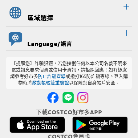
區域選擇
Language/語言
【提醒您】詐騙猖獗，若您接獲任何以本公司名義不明來
電或訊息要求個資或信用卡資訊，請拒絕回應！如有疑慮
請參考好市多
防止詐騙宣導
或撥打165防詐騙專線。登入購
物時將
啟動帳號雙重驗證
以保障您自身帳戶安全。
下載COSTCO好市多APP
COSTCO會員卡