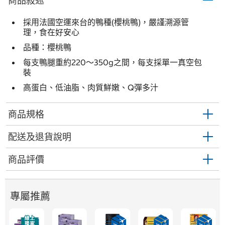
商品敍述
採用法國空運來台的鴨種(櫻桃鴨)，嚴謹溯源管
理，食在好安心
品種：櫻桃鴨
每支鴨腿重約220～350g之間，每支採單一真空包
裝
高蛋白、低油脂、肉質鮮嫩、Q彈多汁
商品規格
配送及退貨說明
商品評價
專屬推薦