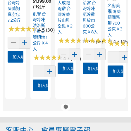
$1,199.00
台灣冷
大成跑
洽富 台
名廚美
/ 1公斤
凍鴨胸
跑雞 台
灣冷凍
饌 冷凍
凱馨 台
真空包
灣冷凍
氣冷雞
德國豬
灣冷凍
7.2公斤
放山雞
雞絞肉
腳 700
法洛斯
全雞 X 2
600公
★
★
★
★
★
★
★
★
★
★
公克 X 3
4.5 (30)
土雞骨
入
克 X 8入
入
腿切塊 1
★
★
★
★
★
★
★
★
★
★
★
★
★
★
★
★
★
★
★
★
3.9 (15)
4.7 (45)
★
★
★
★
★
★
公斤 X 4
入
★
★
★
★
★
★
★
★
★
★
加入購物車
4.7 (194)
加入購物車
加入購物車
加入購物
加入購物車
客服中心
會員專屬電子報