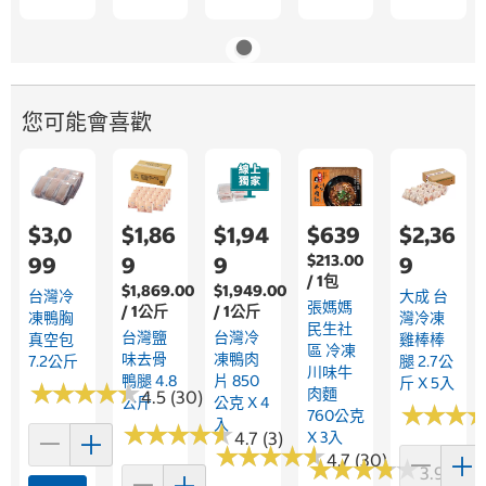
您可能會喜歡
$3,0
$1,86
$1,94
$639
$2,36
$213.00
99
9
9
9
/ 1包
$1,869.00
$1,949.00
台灣冷
大成 台
張媽媽
/ 1公斤
/ 1公斤
凍鴨胸
灣冷凍
民生社
台灣鹽
台灣冷
真空包
雞棒棒
區 冷凍
味去骨
凍鴨肉
7.2公斤
腿 2.7公
川味牛
鴨腿 4.8
片 850
斤 X 5入
★
★
★
★
★
★
★
★
★
★
肉麵
4.5 (30)
公斤
公克 X 4
★
★
★
★
★
★
760公克
入
★
★
★
★
★
★
★
★
★
★
4.7 (3)
X 3入
★
★
★
★
★
★
★
★
★
★
4.7 (30)
★
★
★
★
★
★
★
★
★
★
3.9 (28)