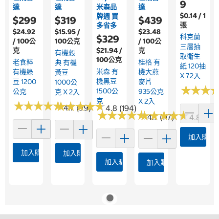
9
達
達
米森品
達
$0.14 / 1
牌週 買
$299
$319
$439
張
多省多
$24.92
$15.95 /
$23.48
科克蘭
$329
/ 100公
100公克
/ 100公
三層抽
克
$21.94 /
克
有機穀
取衛生
100公克
老食粹
桂格 有
典 有機
紙 120抽
米森 有
有機綠
機大燕
黃豆
X 72入
機黑豆
豆 1200
麥片
1000公
★
★
★
★
★
★
1500公
公克
935公克
克 X 2入
克
X 2入
★
★
★
★
★
★
★
★
★
★
★
★
★
★
★
★
★
★
★
★
4.7 (99)
4.8 (194)
★
★
★
★
★
★
★
★
★
★
★
★
★
★
★
★
★
★
★
★
4.7 (117)
4.8 (678
加入購物
加入購物車
加入購物車
加入購物車
加入購物車