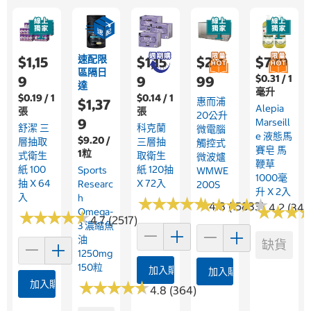
速配限
$1,15
$1,15
$2,4
$779
區隔日
$0.31 / 1
9
9
99
達
毫升
$0.19 / 1
$0.14 / 1
惠而浦
$1,37
Alepia
張
張
20公升
9
Marseill
舒潔 三
科克蘭
微電腦
E 液態馬
$9.20 /
層抽取
三層抽
觸控式
賽皂 馬
1粒
式衛生
取衛生
微波爐
鞭草
紙 100
紙 120抽
Sports
WMWE
1000毫
抽 X 64
X 72入
Researc
200S
升 X 2入
入
H
★
★
★
★
★
★
★
★
★
★
★
★
★
★
★
★
★
★
★
★
4.8 (15833)
4.2 (344
★
★
★
★
★
★
Omega-
★
★
★
★
★
★
★
★
★
★
4.7 (2517)
3 濃縮魚
油
缺貨
1250mg
150粒
加入購物車
加入購物車
加入購物車
★
★
★
★
★
★
★
★
★
★
4.8 (364)