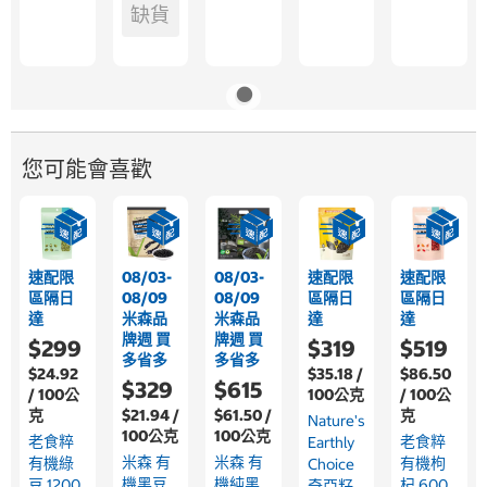
缺貨
您可能會喜歡
速配限
08/03-
08/03-
速配限
速配限
區隔日
08/09
08/09
區隔日
區隔日
達
米森品
米森品
達
達
牌週 買
牌週 買
$299
$319
$519
多省多
多省多
$24.92
$35.18 /
$86.50
$329
$615
/ 100公
100公克
/ 100公
克
$21.94 /
$61.50 /
克
Nature's
100公克
100公克
老食粹
老食粹
Earthly
米森 有
米森 有
有機綠
有機枸
Choice
機黑豆
機純黑
豆 1200
杞 600
奇亞籽