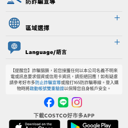
防詐騙宣導
區域選擇
Language/語言
【提醒您】詐騙猖獗，若您接獲任何以本公司名義不明來
電或訊息要求個資或信用卡資訊，請拒絕回應！如有疑慮
請參考好市多
防止詐騙宣導
或撥打165防詐騙專線。登入購
物時將
啟動帳號雙重驗證
以保障您自身帳戶安全。
下載COSTCO好市多APP