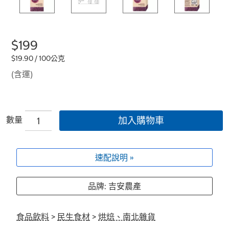
$199
$19.90 / 100公克
(含運)
數量
加入購物車
速配說明 »
品牌: 吉安農產
食品飲料
>
民生食材
>
烘焙、南北雜貨