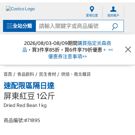
跳
跳
至
至
賣場位置
我的帳戶
內
導
容
覽
全站分類
選
單
2026/08/03-08/09期間
購買指定米森商
品
，買3件享85折，買6件享79折優惠。
<<
優惠券注意事項>>
首頁
食品飲料
民生食材
烘焙、南北雜貨
速配限區隔日達
屏東紅豆 1公斤
Dried Red Bean 1 kg
商品編號:#
71895