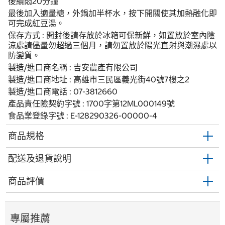
後續悶20分鐘
最後加入適量糖，外鍋加半杯水，按下開關使其加熱融化即
可完成紅豆湯。
保存方式 : 開封後請存放於冰箱可保新鮮，如置放於室內陰
涼處請儘量勿超過三個月，請勿置放於陽光直射與潮濕處以
防變質。
製造/進口商名稱 : 吉安農產有限公司
製造/進口商地址 : 高雄市三民區義光街40號7樓之2
製造/進口商電話 : 07-3812660
產品責任險契約字號 : 1700字第12ML000149號
食品業登錄字號 : E-128290326-00000-4
商品規格
配送及退貨說明
商品評價
專屬推薦