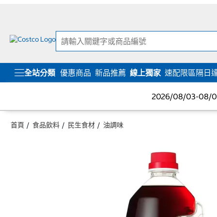
跳
跳
至
至
內
導
容
覽
選
單
全站分類
優惠商品
新品推薦
線上獨家
速配限區隔日
2026/08/03-08
首頁
食品飲料
民生食材
油調味