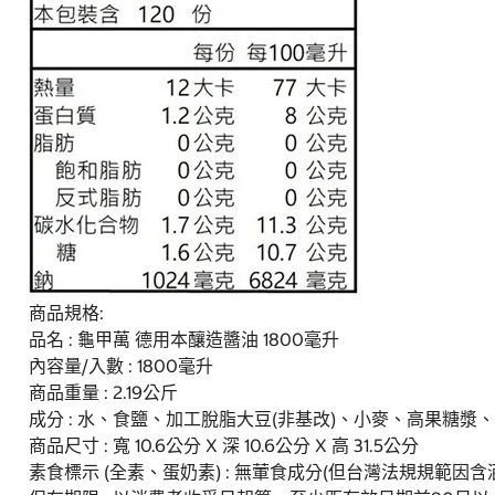
商品規格:
品名 : 龜甲萬 德用本釀造醬油 1800毫升
內容量/入數 : 1800毫升
商品重量 : 2.19公斤
成分 : 水、食鹽、加工脫脂大豆(非基改)、小麥、高果糖漿
商品尺寸 : 寬 10.6公分 X 深 10.6公分 X 高 31.5公分
素食標示 (全素、蛋奶素) : 無葷食成分(但台灣法規規範因