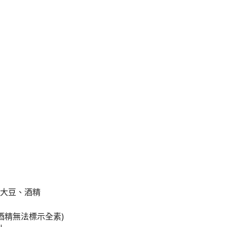
、大豆、酒精
含酒精無法標示全素)