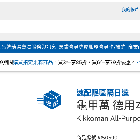
我的帳戶
達
品牌精選
賣場服務與訊息
黑鑽會員專屬服務
會員卡/續約
商業
/09期間
購買指定米森商品
，買3件享85折，買6件享79折優惠。
速配限區隔日達
龜甲萬 德用
Kikkoman All-Purp
商品編號:#
150599