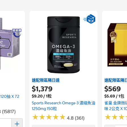
速配限區隔日達
速配限區隔
$1,379
$569
$9.20 / 1粒
$5.69 / 1包
0抽 X 72
Sports Research Omega-3 濃縮魚油
雀巢 金牌微
1250mg 150粒
味 2公克 X 1
 (15817)
★
★
★
★
★
★
★
★
★
★
★
★
★
★
★
★
4.8 (361)