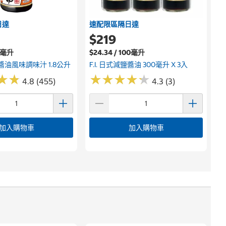
日達
速配限區隔日達
$219
00毫升
$24.34 / 100毫升
鰹魚醬油風味調味汁 1.8公升
F.I. 日式減鹽醬油 300毫升 X 3入
★
★
★
★
★
★
★
★
★
★
★
★
★
★
4.8 (455)
4.3 (3)
加入購物車
加入購物車