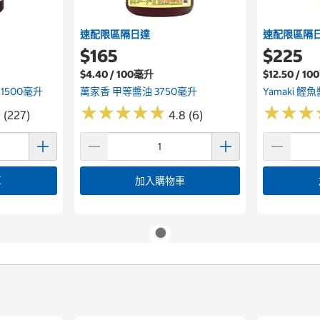
速配限區隔日達
速配限區隔
$165
$225
$4.40 / 100毫升
$12.50 / 1
1500毫升
萬家香 甲等醬油 3750毫升
Yamaki 
★
★
★
★
★
★
★
★
★
★
★
★
★
★
★
★
 (227)
4.8 (6)
車
加入購物車