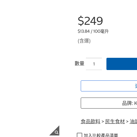
$249
$13.84 / 100毫升
(含運)
數量
品牌: 
食品飲料
>
民生食材
>
油
加入比較產品清單