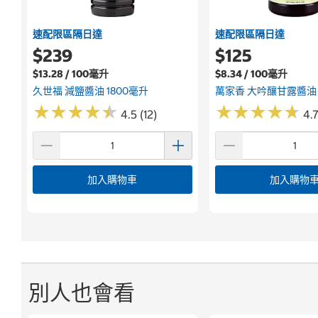
速配限區隔日達
速配限區隔日達
$239
$125
$13.28 / 100毫升
$8.34 / 100毫升
久世福 減鹽醬油 1800毫升
萬家香 大吟釀甘露醬油 
★
★
★
★
★
★
★
★
★
★
★
★
★
★
★
★
★
★
★
★
4.5 (12)
4.7
加入購物車
加入購物
別人也會看