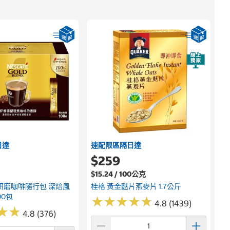
日達
速配限區隔日達
$259
$15.24 / 100公克
研磨咖啡隨行包 深焙風
桂格 黃金麩片燕麥片 1.7公斤
00包
★
★
★
★
★
★
★
★
★
★
4.8 (1439)
★
★
★
★
4.8 (376)