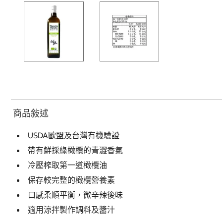
商品敍述
USDA歐盟及台灣有機驗證
帶有鮮採綠橄欖的青澀香氣
冷壓榨取第一道橄欖油
保存較完整的橄欖營養素
口感柔順平衡，微辛辣後味
適用涼拌製作調料及醬汁