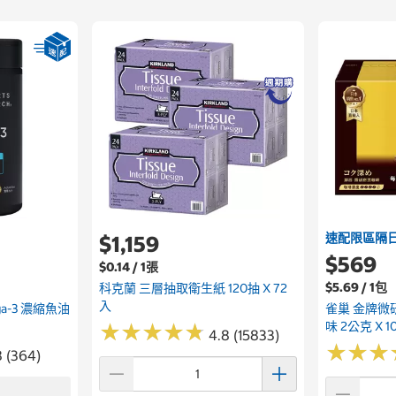
速配限區隔
$1,159
$569
$0.14 / 1張
$5.69 / 1包
科克蘭 三層抽取衛生紙 120抽 X 72
入
ega-3 濃縮魚油
雀巢 金牌微
味 2公克 X 1
★
★
★
★
★
★
★
★
★
★
4.8 (15833)
★
★
★
★
★
★
8 (364)