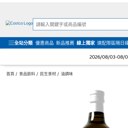
跳
跳
至
至
內
導
容
覽
選
單
全站分類
優惠商品
新品推薦
線上獨家
速配限區隔日
2026/08/03-08
首頁
食品飲料
民生食材
油調味