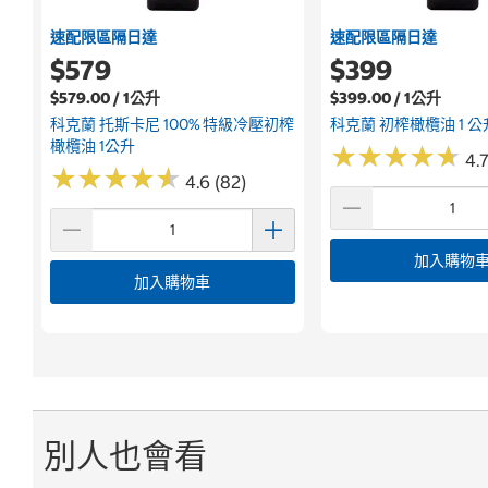
速配限區隔日達
速配限區隔日達
$579
$399
$579.00 / 1公升
$399.00 / 1公升
科克蘭 托斯卡尼 100% 特級冷壓初榨
科克蘭 初榨橄欖油 1 公
橄欖油 1公升
★
★
★
★
★
★
★
★
★
★
4.7
★
★
★
★
★
★
★
★
★
★
4.6 (82)
加入購物
加入購物車
別人也會看