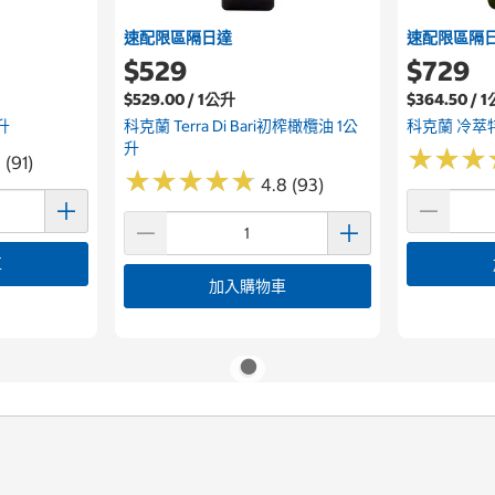
速配限區隔日達
速配限區隔
$529
$729
$529.00 / 1公升
$364.50 / 
升
科克蘭 Terra Di Bari初榨橄欖油 1公
科克蘭 冷萃
升
★
★
★
★
★
★
 (91)
★
★
★
★
★
★
★
★
★
★
4.8 (93)
車
加入購物車