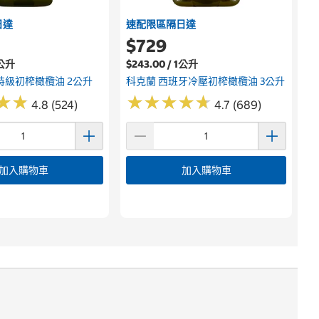
日達
速配限區隔日達
$729
1公升
$243.00 / 1公升
特級初榨橄欖油 2公升
科克蘭 西班牙冷壓初榨橄欖油 3公升
★
★
★
★
★
★
★
★
★
★
★
★
★
★
4.8 (524)
4.7 (689)
加入購物車
加入購物車