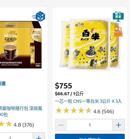
日達
$755
$66.67 / 1公斤
一芯一粒 CNS一等白米 3公斤 X 3入
研磨咖啡隨行包 深焙風
★
★
★
★
★
★
★
★
★
★
4.6 (546)
00包
★
★
★
★
4.8 (376)