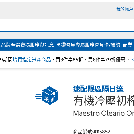
我的帳戶
達
品牌精選
賣場服務與訊息
黑鑽會員專屬服務
會員卡/續約
商業
/09期間
購買指定米森商品
，買3件享85折，買6件享79折優惠。
速配限區隔日達
有機冷壓初榨
Maestro Oleario Org
商品編號:#
115852