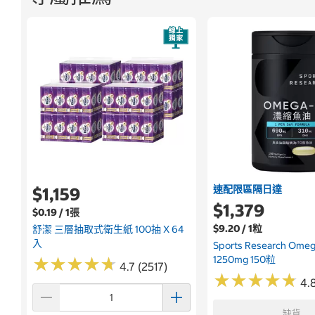
速配限區隔日達
$1,159
$1,379
$0.19 / 1張
$9.20 / 1粒
舒潔 三層抽取式衛生紙 100抽 X 64
入
Sports Research Om
1250mg 150粒
★
★
★
★
★
★
★
★
★
★
4.7 (2517)
★
★
★
★
★
★
★
★
★
★
4.
缺貨