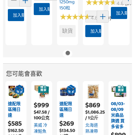
★
★
★
★
★
★
★
★
★
★
1250mg
4.8 (375
150粒
加入購物車
加入購物
加入購物車
★
★
★
★
★
★
★
★
★
★
4.8 (360)
缺貨
加入購物車
您可能會喜歡
速配限
速配限
08/03-
$999
$869
區隔日
區隔日
08/09
$47.58 /
$1,086.25
達
達
米森品
100公克
/ 1公斤
牌週 買
$585
$269
美威 冷
北海道
多省多
$162.50
$134.50
凍鮭魚
熟凍帶
$899