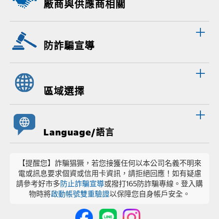
廠商與供應商相關
防詐騙宣導
區域選擇
Language/語言
【提醒您】詐騙猖獗，若您接獲任何以本公司名義不明來
電或訊息要求個資或信用卡資訊，請拒絕回應！如有疑慮
請參考好市多
防止詐騙宣導
或撥打165防詐騙專線。登入購
物時將
啟動帳號雙重驗證
以保障您自身帳戶安全。