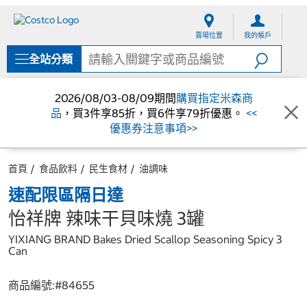
跳
跳
至
至
賣場位置
我的帳戶
內
導
容
覽
全站分類
選
單
2026/08/03-08/09期間
購買指定米森商
品
，買3件享85折，買6件享79折優惠。
<<
優惠券注意事項>>
首頁
食品飲料
民生食材
油調味
速配限區隔日達
怡祥牌 辣味干貝味燒 3罐
YIXIANG BRAND Bakes Dried Scallop Seasoning Spicy 3
Can
商品編號:#
84655