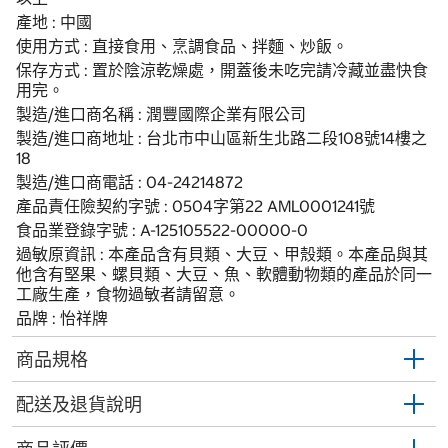
產地 : 中國
使用方式 : 直接食用、烹調食品、拌麵、炒飯。
保存方式 : 置於陰涼乾燥處，開蓋後未吃完請冷藏並盡快食
用完。
製造/進口商名稱 : 潤豐國際企業有限公司
製造/進口商地址 : 台北市中山區新生北路二段108號14樓之
18
製造/進口商電話 : 04-24214872
產品責任險契約字號 : 0504字第22 AML0001241號
食品業登錄字號 : A-125105522-00000-0
過敏原資訊 : 本產品含有貝類、大豆、甲殼類。本產品與其
他含有堅果、螺貝類、大豆、魚、軟體動物類的產品於同一
工廠生產，食物過敏者請留意。
品牌 : 怡祥牌
商品規格
配送及退貨說明