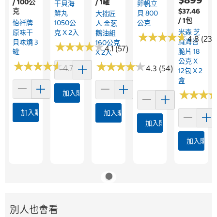
/ 100公
/ 1罐
干貝海
卵帆立
克
$37.46
鮮丸
貝 800
大拙匠
/ 1包
怡祥牌
1050公
公克
人 金葱
米森 芝
原味干
克 X 2入
鵝油組
★
★
★
★
★
★
★
★
★
★
4.8 (23)
麻海苔
貝味燒 3
160公克
★
★
★
★
★
★
★
★
★
★
4.1 (57)
脆片 18
罐
X 2入
公克 X
★
★
★
★
★
★
★
★
★
★
★
★
★
★
★
★
★
★
★
★
4.7 (138)
4.3 (54)
12包 X 2
盒
★
★
★
★
★
★
加入購物車
加入購物車
加入購物車
加入購物車
加入購物
別人也會看