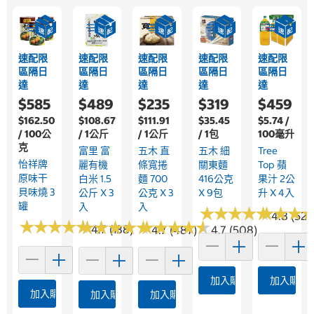
速配限
速配限
速配限
速配限
速配限
區隔日
區隔日
區隔日
區隔日
區隔日
達
達
達
達
達
$585
$489
$235
$319
$459
$162.50
$108.67
$111.91
$35.45
$5.74 /
/ 100公
/ 1公斤
/ 1公斤
/ 1包
100毫升
克
富里 富
五木 直
五木 細
Tree
怡祥牌
麗有機
條寬捲
關東麵
Top 蘋
原味干
白米 1.5
麵 700
416公克
果汁 2公
貝味燒 3
公斤 X 3
公克 X 3
X 9包
升 X 4入
罐
入
入
★
★
★
★
★
★
★
★
★
★
★
★
★
★
★
★
4.8 (523
★
★
★
★
★
★
★
★
★
★
★
★
★
★
★
★
★
★
★
★
★
★
★
★
★
★
★
★
★
★
4.7 (138)
4.7 (487)
4.7 (508)
加入購物車
加入購物
加入購物車
加入購物車
加入購物車