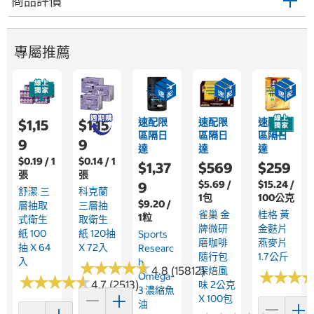
商品評價
專屬推薦
速配限
速配限
速配限
$1,15
$1,15
區隔日
區隔日
區隔日
9
9
達
達
達
$0.19 / 1
$0.14 / 1
$1,37
$569
$259
張
張
$5.69 /
$15.24 /
9
舒潔 三
科克蘭
1包
100公克
$9.20 /
層抽取
三層抽
雀巢 金
桂格 黃
1粒
式衛生
取衛生
牌微研
金麩片
紙 100
紙 120抽
Sports
磨咖啡
燕麥片
抽 X 64
X 72入
Researc
隨行包
1.7公斤
入
H
★
★
★
★
★
★
★
★
★
★
4.8 (15812)
深焙風
★
★
★
★
★
★
Omega-
★
★
★
★
★
★
★
★
★
★
4.7 (2513)
味 2公克
3 濃縮魚
X 100包
油