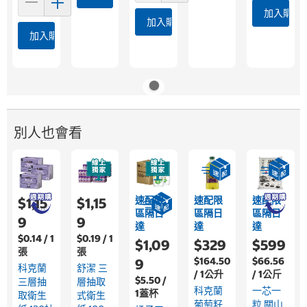
加入購物
加入購物車
加入購物車
別人也會看
速配限
速配限
速配限
$1,15
$1,15
區隔日
區隔日
區隔日
9
9
達
達
達
$0.14 / 1
$0.19 / 1
$1,09
$329
$599
張
張
$164.50
$66.56
9
科克蘭
舒潔 三
/ 1公升
/ 1公斤
$5.50 /
三層抽
層抽取
科克蘭
一芯一
1蓋杯
取衛生
式衛生
葡萄籽
粒 關山