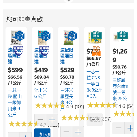
您可能會喜歡
速配限
速配限
速配限
$755
$1,26
區隔日
區隔日
區隔日
$66.67
9
達
達
達
/ 1公斤
$50.76
$599
$419
$529
一芯一
/ 1公斤
$66.56
$69.84
$58.78
粒 CNS
三好履
/ 1公斤
/ 1公斤
/ 1公斤
一等白
歷台南11
米 3公斤
一芯一
池上米
三好米
號一等
X 3入
粒 關山
6 公斤
履歷長
米 25公
一級御
米 9公
★
★
★
★
★
★
★
★
★
★
★
★
★
★
★
★
★
★
★
★
斤
4.6 (546
4.9 (101)
用米 9
斤
★
★
★
★
★
★
公斤
★
★
★
★
★
★
★
★
★
★
4.5 (297)
缺貨
★
★
★
★
★
★
★
★
★
★
4.7 (1125)
加入購物車