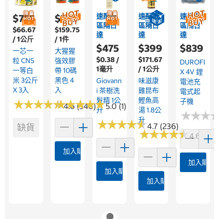
速配限
速配限
速配限
$755
$799
區隔日
區隔日
區隔日
$66.67
$159.75
達
達
達
/ 1公斤
/ 1件
$475
$399
$839
一芯一
大猩猩
$0.38 /
$171.67
粒 CNS
強效膠
DUROFI
1毫升
/ 1公升
一等白
帶 10碼
X 4V 鋰
米 3公斤
黑色 4
Giovann
味滋康
電池充
X 3入
入
I 茶樹洗
雞昆布
電式起
髮精 1公
鰹魚高
子機
★
★
★
★
★
★
★
★
★
★
★
★
★
★
★
★
★
★
★
★
4.6 (546)
5.0 (1)
升
湯 1.8公
★
★
★
★
★
★
升
★
★
★
★
★
★
★
★
★
★
4.7 (236)
缺貨
★
★
★
★
★
★
★
★
★
★
4.6 (169
加入購物車
加入購物
加入購物車
加入購物車