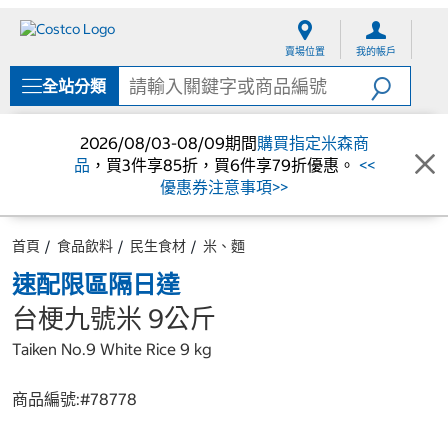
跳
跳
至
至
賣場位置
我的帳戶
內
導
容
覽
全站分類
選
單
2026/08/03-08/09期間
購買指定米森商
品
，買3件享85折，買6件享79折優惠。
<<
優惠券注意事項>>
首頁
食品飲料
民生食材
米、麵
速配限區隔日達
台梗九號米 9公斤
Taiken No.9 White Rice 9 kg
商品編號:#
78778