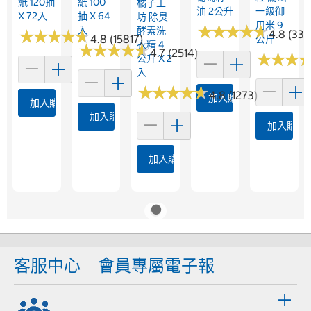
紙 120抽
紙 100
橘子工
油 2公升
一級御
X 72入
抽 X 64
坊 除臭
用米 9
★
★
★
★
★
★
★
★
★
★
入
酵素洗
★
★
★
★
★
★
★
★
★
★
4.8 (333
4.8 (15817)
公斤
衣精 4
★
★
★
★
★
★
★
★
★
★
4.7 (2514)
★
★
★
★
★
★
公升 X 2
入
★
★
★
★
★
★
★
★
★
★
4.8 (1273)
加入購物車
加入購物車
加入購物車
加入購物
加入購物車
客服中心
會員專屬電子報