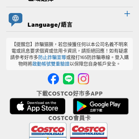
Language/語言
【提醒您】詐騙猖獗，若您接獲任何以本公司名義不明來
電或訊息要求個資或信用卡資訊，請拒絕回應！如有疑慮
請參考好市多
防止詐騙宣導
或撥打165防詐騙專線。登入購
物時將
啟動帳號雙重驗證
以保障您自身帳戶安全。
下載COSTCO好市多APP
COSTCO會員卡