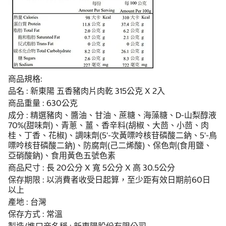
商品規格:
品名 : 新東陽 五香豬肉片肉乾 315公克 X 2入
商品重量 : 630公克
成分 : 精選豬肉、醬油、甘油、蔗糖、海藻糖、D-山梨醇液
70%(甜味劑)、青蔥、薑、香辛料(胡椒、大茴、小茴、肉
桂、丁香、花椒)、調味劑(5'-次黃嘌呤核苷磷酸二鈉、5'-鳥
嘌呤核苷磷酸二鈉)、防腐劑(己二烯酸)、保色劑(食用鹽、
亞硝酸鈉)、食用黃色五號色素
商品尺寸 : 長 20公分 X 寬 5公分 X 高 30.5公分
保存期限 : 以消費者收受日起算，至少距有效日期前60日
以上
產地 : 台灣
保存方式 : 常溫