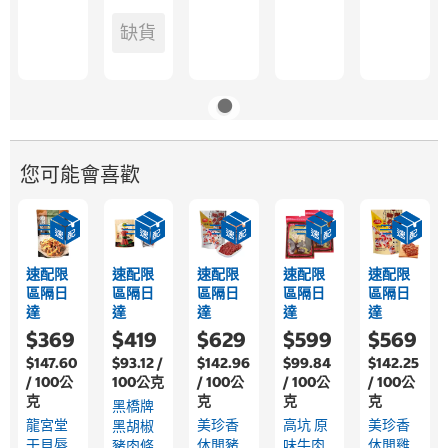
缺貨
您可能會喜歡
速配限
速配限
速配限
速配限
速配限
區隔日
區隔日
區隔日
區隔日
區隔日
達
達
達
達
達
$369
$419
$629
$599
$569
$147.60
$93.12 /
$142.96
$99.84
$142.25
/ 100公
100公克
/ 100公
/ 100公
/ 100公
克
克
克
克
黑橋牌
龍宮堂
美珍香
高坑 原
美珍香
黑胡椒
干貝唇
休閒豬
味牛肉
休閒雞
豬肉條