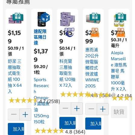
專屬推薦
速配限
$1,15
$1,15
$2,4
$779
區隔日
$0.31 / 1
9
9
99
達
毫升
$0.19 / 1
$0.14 / 1
惠而浦
$1,37
Alepia
張
張
20公升
9
Marseill
舒潔 三
科克蘭
微電腦
E 液態馬
$9.20 /
層抽取
三層抽
觸控式
賽皂 馬
1粒
式衛生
取衛生
微波爐
鞭草
紙 100
紙 120抽
Sports
WMWE
1000毫
抽 X 64
X 72入
Researc
200S
升 X 2入
入
H
★
★
★
★
★
★
★
★
★
★
★
★
★
★
★
★
★
★
★
★
4.8 (15844)
4.2 (345
★
★
★
★
★
★
Omega-
★
★
★
★
★
★
★
★
★
★
4.7 (2518)
3 濃縮魚
油
缺貨
1250mg
150粒
加入購物車
加入購物車
加入購物車
★
★
★
★
★
★
★
★
★
★
4.8 (364)