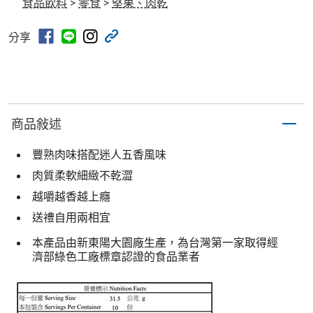
食品飲料
>
零食
>
堅果、肉乾
分享
商品敍述
豐熟肉味搭配迷人五香風味
肉質柔軟細緻不乾澀
越嚼越香越上癮
送禮自用兩相宜
本產品由新東陽大園廠生產，為台灣第一家取得經
濟部綠色工廠標章認證的食品業者