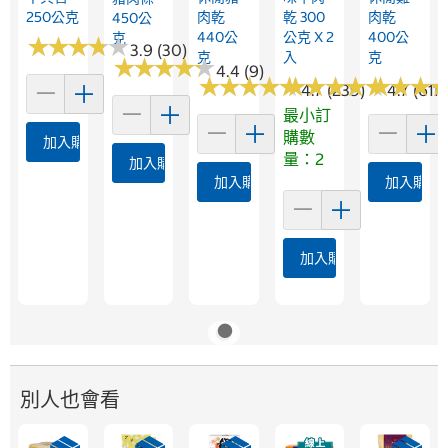
250公克
肉乾
乾 300
肉乾
450公
440公
公克 X 2
400公
克
★
★
★
★
★
★
★
★
★
★
3.9 (30)
克
入
克
★
★
★
★
★
★
★
★
★
★
4.4 (9)
★
★
★
★
★
★
★
★
★
★
★
★
★
★
★
★
★
★
★
★
★
★
★
★
★
★
4.7 (239)
4.7 (611)
最小訂
購數
加入購物車
量：2
加入購物車
加入購物車
加入購物
加入購物車
別人也會看