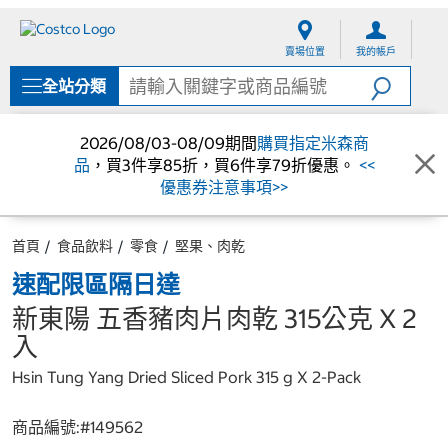
跳
跳
至
至
賣場位置
我的帳戶
內
導
容
覽
全站分類
選
單
2026/08/03-08/09期間
購買指定米森商
品
，買3件享85折，買6件享79折優惠。
<<
優惠券注意事項>>
首頁
食品飲料
零食
堅果、肉乾
速配限區隔日達
新東陽 五香豬肉片肉乾 315公克 X 2
入
Hsin Tung Yang Dried Sliced Pork 315 g X 2-Pack
商品編號:#
149562