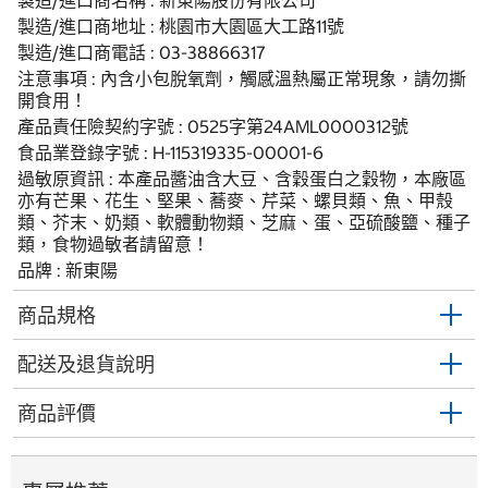
製造/進口商名稱 : 新東陽股份有限公司
製造/進口商地址 : 桃園市大園區大工路11號
製造/進口商電話 : 03-38866317
注意事項 : 內含小包脫氧劑，觸感溫熱屬正常現象，請勿撕
開食用！
產品責任險契約字號 : 0525字第24AML0000312號
食品業登錄字號 : H-115319335-00001-6
過敏原資訊 : 本產品醬油含大豆、含穀蛋白之穀物，本廠區
亦有芒果、花生、堅果、蕎麥、芹菜、螺貝類、魚、甲殼
類、芥末、奶類、軟體動物類、芝麻、蛋、亞硫酸鹽、種子
類，食物過敏者請留意！
品牌 : 新東陽
商品規格
配送及退貨說明
商品評價