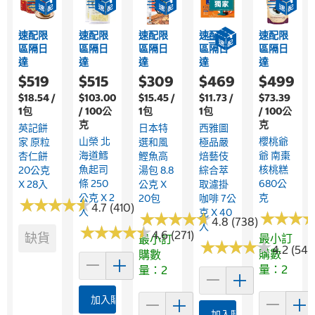
速配限
速配限
速配限
速配限
速配限
區隔日
區隔日
區隔日
區隔日
區隔日
達
達
達
達
達
$519
$515
$309
$469
$499
$18.54 /
$103.00
$15.45 /
$11.73 /
$73.39
1包
/ 100公
1包
1包
/ 100公
克
克
英記餅
日本特
西雅圖
山榮 北
櫻桃爺
家 原粒
選和風
極品嚴
海道鱈
爺 南棗
杏仁餅
鰹魚高
焙藝伎
魚起司
核桃糕
20公克
湯包 8.8
綜合萃
條 250
680公
X 28入
公克 X
取濾掛
公克 X 2
克
20包
咖啡 7公
★
★
★
★
★
★
★
★
★
★
4.7 (410)
入
克 X 40
★
★
★
★
★
★
★
★
★
★
★
★
★
★
★
★
4.8 (738)
入
★
★
★
★
★
★
★
★
★
★
4.6 (271)
缺貨
最小訂
最小訂
★
★
★
★
★
★
★
★
★
★
4.2 (542
購數
購數
量：2
量：2
加入購物車
加入購物車