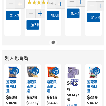
★
★
★
★
★
★
★
★
★
★
4.5 (113)
加入購物車
加入購物車
加入購物車
加入購物
加入購物車
別人也會看
速配限
速配限
速配限
速配限
$1,15
區隔日
區隔日
區隔日
區隔日
9
達
達
達
達
$0.14 / 1
$529
$579
$615
$419
張
$38.90
$85.15 /
$54.43
$34.32
科克蘭