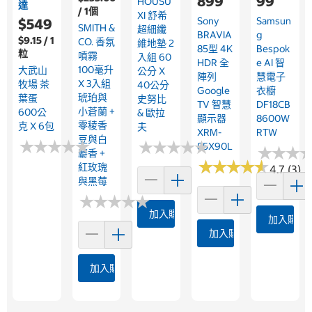
899
99
HOUSU
達
/ 1個
XI 舒希
Sony
Samsun
$549
SMITH &
超細纖
BRAVIA
G
$9.15 / 1
CO. 香氛
維地墊 2
85型 4K
Bespok
粒
噴霧
入組 60
HDR 全
E AI 智
100毫升
大武山
公分 X
陣列
慧電子
X 3入組
牧場 茶
40公分
Google
衣櫥
琥珀與
葉蛋
史努比
TV 智慧
DF18CB
小蒼蘭 +
600公
& 歐拉
顯示器
8600W
零稜香
克 X 6包
夫
XRM-
RTW
豆與白
★
★
★
★
★
★
★
★
★
★
★
★
★
★
★
★
★
★
★
★
85X90L
★
★
★
★
★
★
麝香 +
★
★
★
★
★
★
★
★
★
★
紅玫瑰
4.7 (3)
與黑莓
★
★
★
★
★
★
★
★
★
★
加入購物車
加入購物
加入購物車
加入購物車