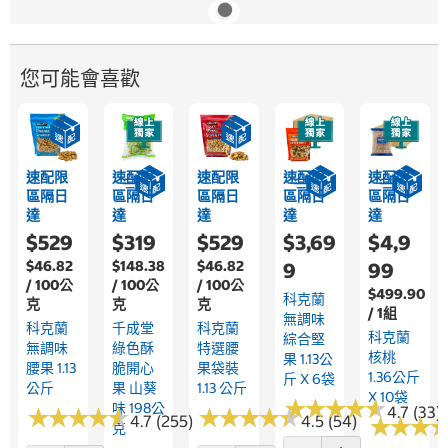
您可能會喜歡
速配限
速配限
速配限
速配限
速配限
區隔日
區隔日
區隔日
區隔日
區隔日
達
達
達
達
達
$529
$319
$529
$3,69
$4,9
$46.82
$148.38
$46.82
9
99
/ 100公
/ 100公
/ 100公
$499.90
科克蘭
克
克
克
/ 1組
無調味
科克蘭
千成堂
科克蘭
科克蘭
綜合堅
無調味
綠色酥
特選腰
核桃
果 1.13公
腰果 1.13
脆開心
果袋裝
1.36公斤
斤 X 6袋
公斤
果 山葵
1.13 公斤
X 10袋
★
★
★
★
★
★
★
★
★
★
味 198公
4.7 (33)
★
★
★
★
★
★
★
★
★
★
★
★
★
★
★
★
★
★
★
★
4.7 (255)
4.5 (54)
★
★
★
★
★
★
克