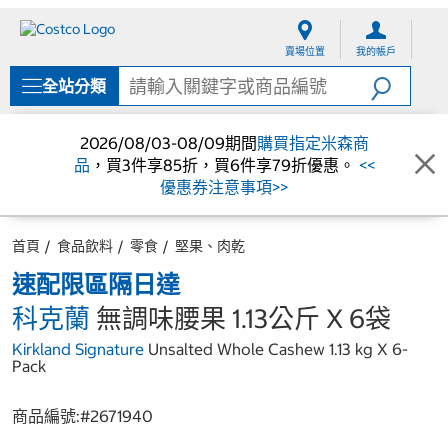
跳
跳
至
至
賣場位置
我的帳戶
內
導
容
覽
全站分類
選
單
2026/08/03-08/09期間
購買指定米森商
品
，買3件享85折，買6件享79折優惠。
<<
優惠券注意事項>>
首頁
食品飲料
零食
堅果、肉乾
速配限區隔日達
科克蘭
無調味腰果 1.13公斤 X 6袋
Kirkland Signature
Unsalted Whole Cashew 1.13 kg X 6-
Pack
商品編號:#
2671940