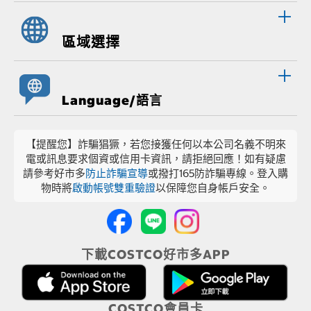
區域選擇
Language/語言
【提醒您】詐騙猖獗，若您接獲任何以本公司名義不明來
電或訊息要求個資或信用卡資訊，請拒絕回應！如有疑慮
請參考好市多
防止詐騙宣導
或撥打165防詐騙專線。登入購
物時將
啟動帳號雙重驗證
以保障您自身帳戶安全。
下載COSTCO好市多APP
COSTCO會員卡