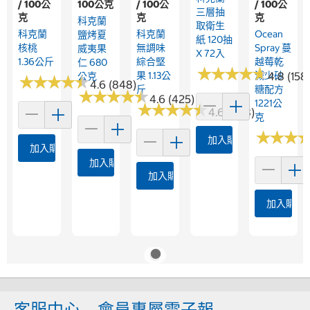
/ 100公
100公克
/ 100公
/ 100公
三層抽
克
克
克
科克蘭
取衛生
科克蘭
科克蘭
Ocean
鹽烤夏
紙 120抽
核桃
無調味
Spray 蔓
威夷果
X 72入
1.36公斤
綜合堅
越莓乾
仁 680
★
★
★
★
★
★
★
★
★
★
果 1.13公
減少砂
4.8 (158
公克
★
★
★
★
★
★
★
★
★
★
4.6 (848)
斤
糖配方
★
★
★
★
★
★
★
★
★
★
4.6 (425)
1221公
★
★
★
★
★
★
★
★
★
★
4.6 (898)
克
★
★
★
★
★
★
加入購物車
加入購物車
加入購物車
加入購物車
加入購物
客服中心
會員專屬電子報