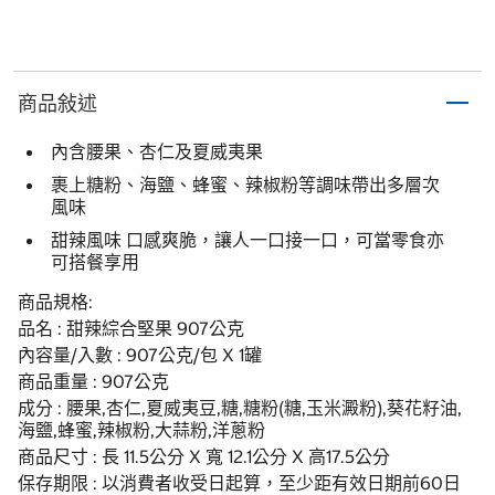
商品敍述
內含腰果、杏仁及夏威夷果
裹上糖粉、海鹽、蜂蜜、辣椒粉等調味帶出多層次
風味
甜辣風味 口感爽脆，讓人一口接一口，可當零食亦
可搭餐享用
商品規格:
品名 : 甜辣綜合堅果 907公克
內容量/入數 : 907公克/包 X 1罐
商品重量 : 907公克
成分 : 腰果,杏仁,夏威夷豆,糖,糖粉(糖,玉米澱粉),葵花籽油,
海鹽,蜂蜜,辣椒粉,大蒜粉,洋蔥粉
商品尺寸 : 長 11.5公分 X 寬 12.1公分 X 高17.5公分
保存期限 : 以消費者收受日起算，至少距有效日期前60日