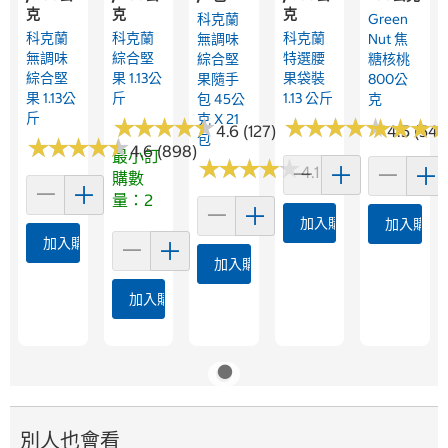
克
克
克
科克蘭
Green
科克蘭
科克蘭
科克蘭
無調味
Nut 焦
無調味
綜合堅
特選腰
綜合堅
糖核桃
綜合堅
果 1.13公
果袋裝
果隨手
800公
果 1.13公
斤
1.13 公斤
包 45公
克
斤
克 X 21
★
★
★
★
★
★
★
★
★
★
★
★
★
★
★
★
★
★
★
★
★
★
★
★
★
★
4.6 (127)
4.5 (54)
包
★
★
★
★
★
★
★
★
★
★
4.6 (898)
最小訂
★
★
★
★
★
★
★
★
★
★
4.1 (356)
購數
量：2
加入購物車
加入購物
加入購物車
加入購物車
加入購物車
別人也會看