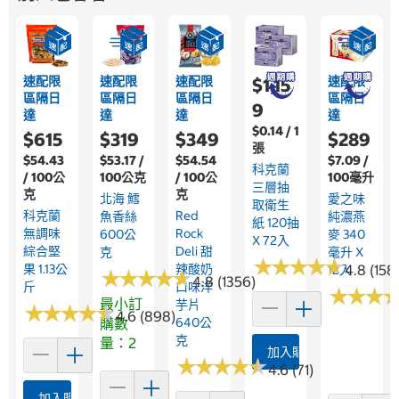
速配限
速配限
速配限
速配限
$1,15
區隔日
區隔日
區隔日
區隔日
9
達
達
達
達
$0.14 / 1
$615
$319
$349
$289
張
$54.43
$53.17 /
$54.54
$7.09 /
科克蘭
/ 100公
100公克
/ 100公
100毫升
三層抽
克
克
北海 鱈
愛之味
取衛生
科克蘭
Red
魚香絲
純濃燕
紙 120抽
無調味
Rock
600公
麥 340
X 72入
綜合堅
Deli 甜
克
毫升 X
★
★
★
★
★
★
★
★
★
★
果 1.13公
辣酸奶
4.8 (158
12入
★
★
★
★
★
★
★
★
★
★
4.8 (1356)
斤
口味洋
★
★
★
★
★
★
最小訂
芋片
★
★
★
★
★
★
★
★
★
★
4.6 (898)
購數
640公
克
量：2
加入購物車
★
★
★
★
★
★
★
★
★
★
4.6 (71)
加入購物車