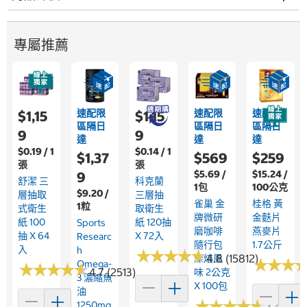
專屬推薦
速配限
速配限
速配限
$1,15
$1,15
區隔日
區隔日
區隔日
9
9
達
達
達
$0.19 / 1
$0.14 / 1
$1,37
$569
$259
張
張
$5.69 /
$15.24 /
9
舒潔 三
科克蘭
1包
100公克
$9.20 /
層抽取
三層抽
雀巢 金
桂格 黃
1粒
式衛生
取衛生
牌微研
金麩片
紙 100
紙 120抽
Sports
磨咖啡
燕麥片
抽 X 64
X 72入
Researc
隨行包
1.7公斤
入
H
★
★
★
★
★
★
★
★
★
★
4.8 (15812)
深焙風
★
★
★
★
★
★
Omega-
★
★
★
★
★
★
★
★
★
★
4.7 (2513)
味 2公克
3 濃縮魚
X 100包
油
★
★
★
★
★
★
★
★
★
★
1250mg