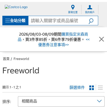
跳
跳
至
至
賣場位置
我的帳戶
內
導
容
覽
全站分類
選
單
2026/08/03-08/09期間
購買指定米森商
品
，買3件享85折，買6件享79折優惠。
<<
優惠券注意事項>>
首頁
Freeworld
Freeworld
篩選條件
顯示 1 - 1 之 1
排序: