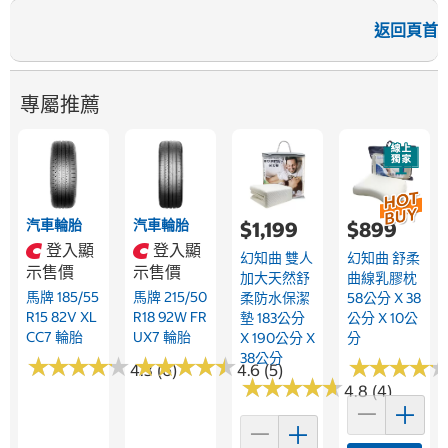
返回頁首
專屬推薦
汽車輪胎
汽車輪胎
$1,199
$899
登入顯
登入顯
幻知曲 雙人
幻知曲 舒柔
示售價
示售價
加大天然舒
曲線乳膠枕
馬牌 185/55
馬牌 215/50
柔防水保潔
58公分 X 38
R15 82V XL
R18 92W FR
墊 183公分
公分 X 10公
CC7 輪胎
UX7 輪胎
X 190公分 X
分
38公分
★
★
★
★
★
★
★
★
★
★
★
★
★
★
★
★
★
★
★
★
★
★
★
★
★
★
★
★
4.3 (6)
4.6 (5)
★
★
★
★
★
★
★
★
★
★
4.8 (4)