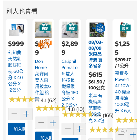
別人也會看
08/03-
$999
$2,59
$2,89
$1,25
08/09
9
9
5
幻知曲
米森品
天然乳
$209.17
牌週 買
Don
Caliphil
膠舒眠
/ 1公升
多省多
Home
PrimaLo
枕 60公
嘉實多
$615
萊賽爾
Ft 雙人
分 X 40
Power1
雙人兩
科技長
$61.50 /
公分 X
4T 10W-
用被套6
纖保暖
100公克
12公分
40 機車
件組 格
冬被 180
米森 有
★
★
★
★
★
★
★
★
★
★
用機油
韻
公分 X
4.1 (62)
機純黑
1000毫
210公分
★
★
★
★
★
★
★
★
★
★
芝麻粉
4.8 (10)
升 X 6入
★
★
★
★
★
★
★
★
★
★
500公
4.8 (165)
★
★
★
★
★
★
克 X 2包
★
★
★
★
★
★
★
★
★
★
加入購物車
4.7 (542
加入購物車