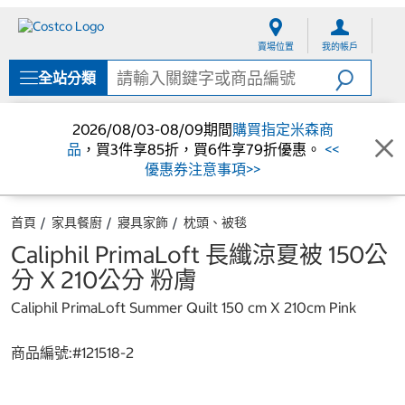
跳
跳
至
至
賣場位置
我的帳戶
內
導
容
覽
全站分類
選
單
2026/08/03-08/09期間
購買指定米森商
品
，買3件享85折，買6件享79折優惠。
<<
優惠券注意事項>>
首頁
家具餐廚
寢具家飾
枕頭、被毯
Caliphil PrimaLoft 長纖涼夏被 150公
分 X 210公分 粉膚
Caliphil PrimaLoft Summer Quilt 150 cm X 210cm Pink
商品編號:#
121518-2