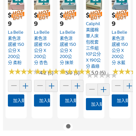
$1,25
$1,25
$1,25
$999
$1,25
9
9
9
9
Caliphil
美國棉
La Belle
La Belle
La Belle
La Belle
單人床
素色涼
素色涼
素色涼
素色涼
包枕套
感被 150
感被 150
感被 150
感被 150
三件組
公分 X
公分 X
公分 X
公分 X
107公分
200公
200公
200公
200公
X 190公
分 柔粉
分 杏色
分 抹茶
分 水藍
分 森綠
★
★
★
★
★
★
★
★
★
★
★
★
★
★
★
★
★
★
★
★
★
★
★
★
★
★
★
★
★
★
★
★
★
★
★
★
4.2 (5)
5.0 (5)
5.0 (6)
★
★
★
★
★
★
★
★
★
★
加入購物車
加入購物車
加入購物車
加入購物
加入購物車