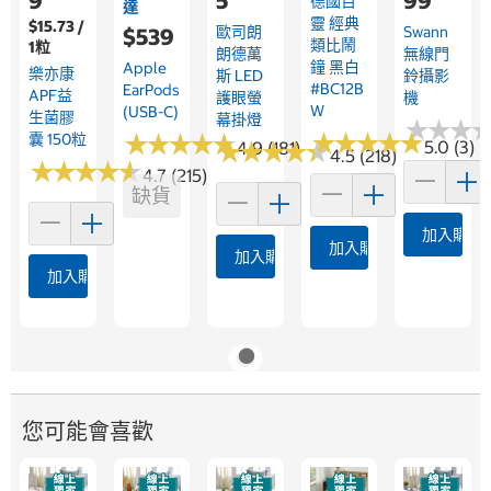
9
5
99
德國百
達
靈 經典
$15.73 /
歐司朗
Swann
$539
類比鬧
1粒
朗德萬
無線門
鐘 黑白
Apple
樂亦康
斯 LED
鈴攝影
#BC12B
EarPods
APF益
護眼螢
機
W
(USB-C)
生菌膠
幕掛燈
★
★
★
★
★
★
★
★
★
★
★
★
★
★
★
★
★
★
★
★
★
★
★
★
★
★
囊 150粒
★
★
★
★
★
★
★
★
★
★
5.0 (3)
4.9 (181)
4.5 (218)
★
★
★
★
★
★
★
★
★
★
4.7 (215)
缺貨
加入購物
加入購物車
加入購物車
加入購物車
您可能會喜歡