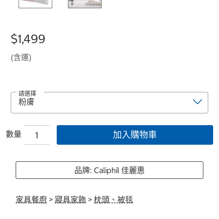
$1,499
(含運)
請選擇
數量
加入購物車
品牌: Caliphil 佳麗惠
家具餐廚
>
寢具家飾
>
枕頭、被毯