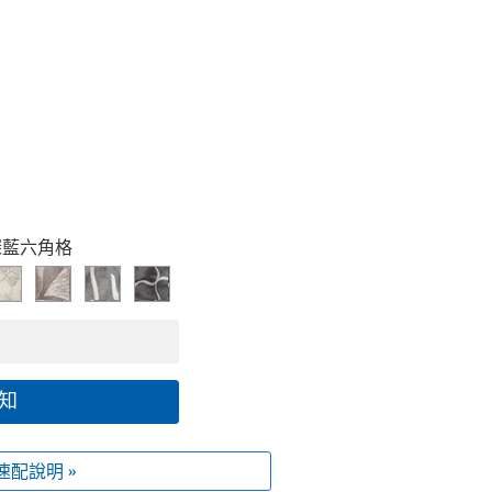
深藍六角格
知
速配說明 »