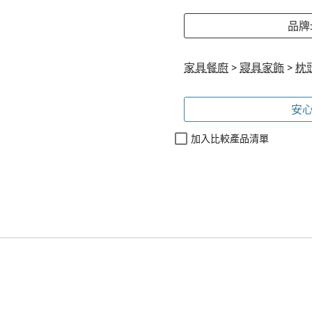
品牌: 
家具餐廚
>
寢具家飾
>
枕
安心
加入比較產品清單