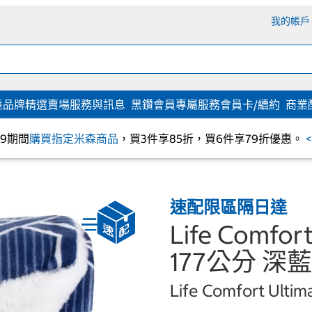
我的帳戶
達
品牌精選
賣場服務與訊息
黑鑽會員專屬服務
會員卡/續約
商業
/09期間
購買指定米森商品
，買3件享85折，買6件享79折優惠。
速配限區隔日達
Life Comf
177公分 深
Life Comfort Ultim