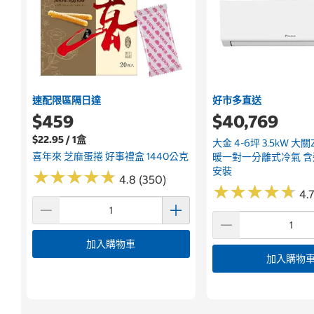
速配限區隔日達
好市多直送
$459
$40,769
$22.95 / 1盒
大金 4-6坪 3.5kW 大
喜年來 芝麻蛋捲 好事禮盒 1440公克
暖一對一分離式冷氣 
安裝
★
★
★
★
★
★
★
★
★
★
4.8 (350)
★
★
★
★
★
★
★
★
★
★
4.7
加入購物車
加入購物