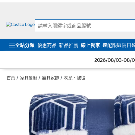
跳
跳
至
至
內
導
容
覽
選
單
全站分類
優惠商品
新品推薦
線上獨家
速配限區隔日
2026/08/03-08
首頁
家具餐廚
寢具家飾
枕頭、被毯