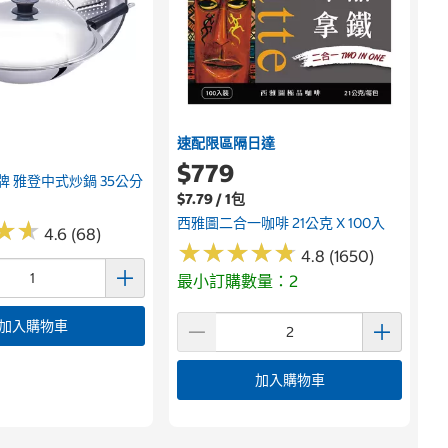
速配限區隔日達
$779
牛頭牌 雅登中式炒鍋 35公分
$7.79 / 1包
西雅圖二合一咖啡 21公克 X 100入
★
★
★
★
4.6 (68)
★
★
★
★
★
★
★
★
★
★
4.8 (1650)
最小訂購數量：2
加入購物車
加入購物車