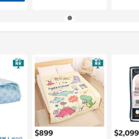
$899
$2,09
被單人 150公