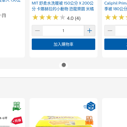
MIT 舒柔水洗暖被 150公分 X 200公
Caliphil 
分 卡娜赫拉的小動物 恐龍樂園 米橘
季被 180公分
 (1)
★
★
★
★
★
★
★
★
★
★
★
★
★
★
★
★
4.0 (4)
加入購物車