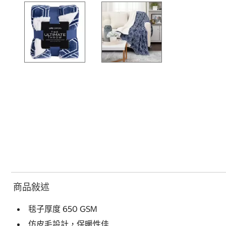
商品敍述
毯子厚度 650 GSM
仿皮毛設計，保暖性佳