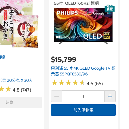
日達
$15,799
飛利浦 55吋 4K QLED Google TV 顯
示器 55PQT8530/96
果 20公克 X 30入
★
★
★
★
★
★
★
★
★
★
4.6 (65)
★
★
★
★
4.8 (747)
缺貨
加入購物車