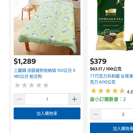
$1,289
$379
$63.17 / 100公克
三麗鷗 涼感被附收納袋 150公分 X
77巧克力共和國 台灣
180公分 帕洽狗
克力 600公克
★
★
★
★
★
★
★
★
★
★
★
★
★
★
★
★
★
★
★
★
4.6
最小訂購數量：2
加入購物車
加入購物