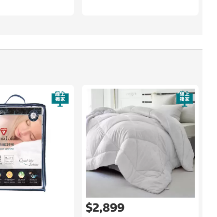
9
$2,899