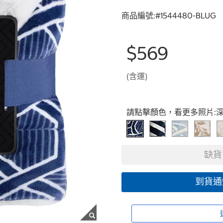
商品編號:#
1544480-BLUG
$569
(含運)
Select product
請點擊顏色，看更多照片:
缺貨
到貨通