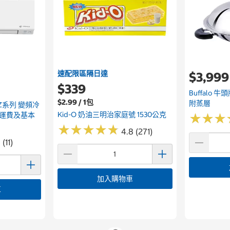
速配限區隔日達
$3,999
$339
Buffalo 
$2.99 / 1包
附蒸層
關Z系列 變頻冷
Kid-O 奶油三明治家庭號 1530公克
含運費及基本
★
★
★
★
★
★
★
★
★
★
★
★
★
★
★
★
4.8 (271)
 (11)
加入購物車
車