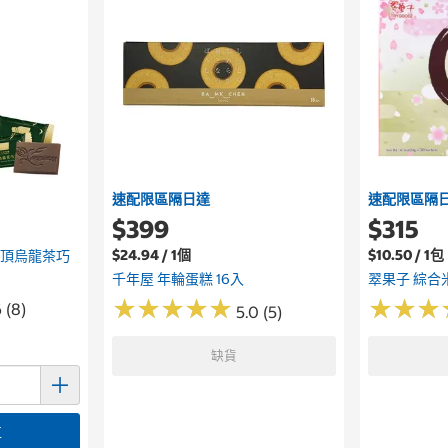
速配限區隔日達
速配限區隔
$399
$315
$24.94 / 1個
$10.50 / 1包
凍頂烏龍茶巧
千年屋 年輪蛋糕 16入
翠果子 綜合米
★
★
★
★
★
★
★
★
★
★
★
★
★
★
★
★
 (8)
5.0 (5)
缺貨
車