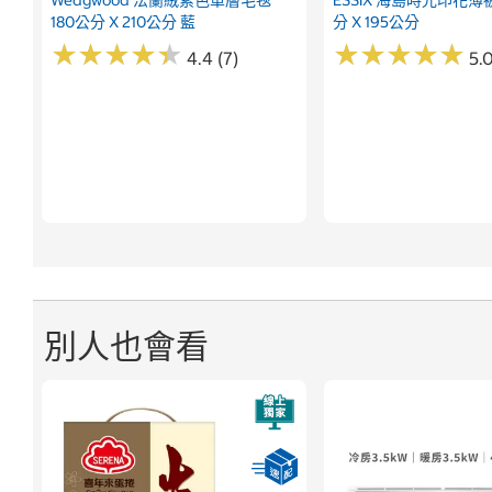
180公分 X 210公分 藍
分 X 195公分
★
★
★
★
★
★
★
★
★
★
★
★
★
★
★
★
★
★
★
★
4.4 (7)
5.0
別人也會看