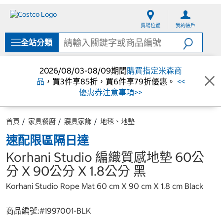
跳
跳
至
至
賣場位置
我的帳戶
內
導
容
覽
全站分類
選
單
2026/08/03-08/09期間
購買指定米森商
品
，買3件享85折，買6件享79折優惠。
<<
優惠券注意事項>>
首頁
家具餐廚
寢具家飾
地毯、地墊
速配限區隔日達
Korhani Studio 編織質感地墊 60公
分 X 90公分 X 1.8公分 黑
Korhani Studio Rope Mat 60 cm X 90 cm X 1.8 cm Black
商品編號:#
1997001-BLK