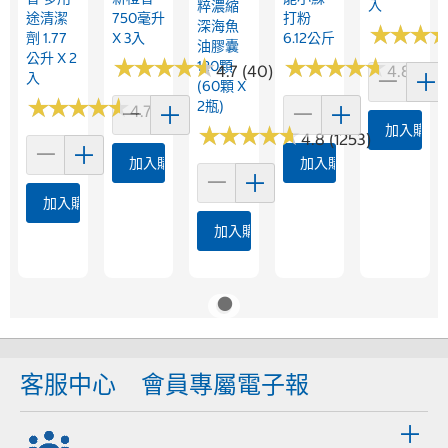
入
粹濃縮
途清潔
750毫升
打粉
深海魚
★
★
★
★
★
★
劑 1.77
X 3入
6.12公斤
油膠囊
公升 X 2
★
★
★
★
★
★
★
★
★
★
★
★
★
★
★
★
★
★
★
★
120顆
4.7 (40)
4.8 (166
入
(60顆 X
★
★
★
★
★
★
★
★
★
★
2瓶)
4.7 (73)
★
★
★
★
★
★
★
★
★
★
加入購物
4.8 (1253)
加入購物車
加入購物車
加入購物車
加入購物車
客服中心
會員專屬電子報