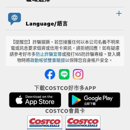
Language/語言
【提醒您】詐騙猖獗，若您接獲任何以本公司名義不明來
電或訊息要求個資或信用卡資訊，請拒絕回應！如有疑慮
請參考好市多
防止詐騙宣導
或撥打165防詐騙專線。登入購
物時將
啟動帳號雙重驗證
以保障您自身帳戶安全。
下載COSTCO好市多APP
COSTCO會員卡