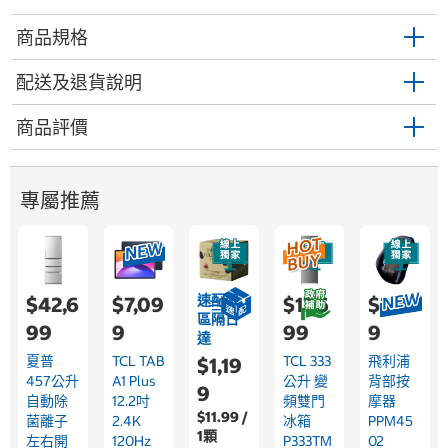
商品規格
配送及退貨說明
商品評價
專屬推薦
速配限
$42,6
$7,09
$17,6
$3,89
區隔日
99
9
99
9
達
夏普
TCL TAB
TCL 333
飛利浦
$1,19
457公升
A1 Plus
公升 變
背部按
9
自動除
12.2吋
頻雙門
摩器
$11.99 /
菌離子
2.4K
冰箱
PPM45
1顆
左右開
120Hz
P333TM
02