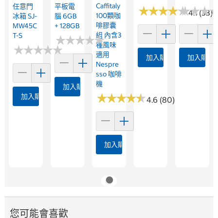
Caffitaly
任意門
平板電
★
★
★
★
★
★
★
★
★
★
★
★
★
★
★
★
4.1 (33)
100顆咖
冰箱 SJ-
腦 6GB
啡膠囊
MW45C
+ 128GB
組 內含3
T-S
★
★
★
★
★
★
★
★
★
★
種風味
★
★
★
★
★
★
★
★
★
★
適用
加入購物車
加入購物
Nespre
Sso 咖啡
機
加入購物車
★
★
★
★
★
★
★
★
★
★
加入購物車
4.6 (80)
加入購物車
您可能會喜歡