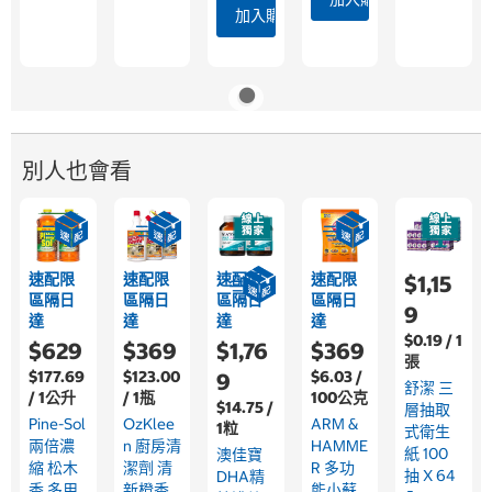
加入購物車
別人也會看
速配限
速配限
速配限
速配限
$1,15
區隔日
區隔日
區隔日
區隔日
9
達
達
達
達
$0.19 / 1
$629
$369
$1,76
$369
張
$177.69
$123.00
$6.03 /
9
舒潔 三
/ 1公升
/ 1瓶
100公克
$14.75 /
層抽取
Pine-Sol
OzKlee
ARM &
1粒
式衛生
兩倍濃
N 廚房清
HAMME
紙 100
澳佳寶
縮 松木
潔劑 清
R 多功
抽 X 64
DHA精
香 多用
新橙香
能小蘇