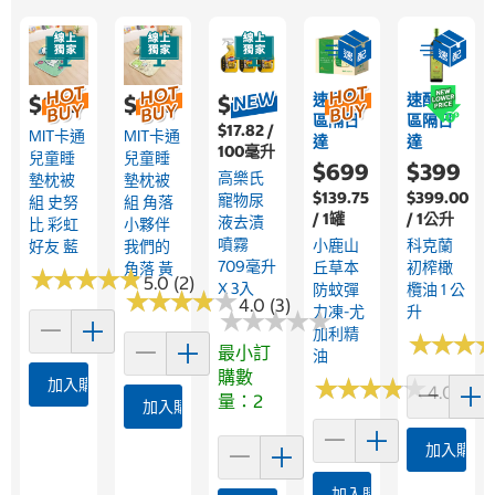
速配限
速配限
$899
$899
$379
區隔日
區隔日
$17.82 /
MIT卡通
MIT卡通
達
達
100毫升
兒童睡
兒童睡
$699
$399
高樂氏
墊枕被
墊枕被
$139.75
$399.00
寵物尿
組 史努
組 角落
/ 1罐
/ 1公升
液去漬
比 彩虹
小夥伴
噴霧
小鹿山
科克蘭
好友 藍
我們的
709毫升
丘草本
初榨橄
角落 黃
★
★
★
★
★
★
★
★
★
★
5.0 (2)
X 3入
防蚊彈
欖油 1 公
★
★
★
★
★
★
★
★
★
★
4.0 (3)
力凍-尤
升
★
★
★
★
★
★
★
★
★
★
加利精
★
★
★
★
★
★
最小訂
油
購數
★
★
★
★
★
★
★
★
★
★
加入購物車
4.0 (4)
量：2
加入購物車
加入購物
加入購物車