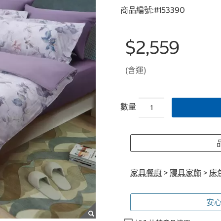
商品編號:#
153390
$2,559
(含運)
數量
家具餐廚
>
寢具家飾
>
床
安心