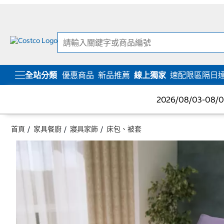
跳
跳
至
至
內
導
容
覽
選
單
全站分類
優惠商品
新品推薦
線上獨家
速配限區隔日
2026/08/03-08
首頁
家具餐廚
寢具家飾
床包、被套