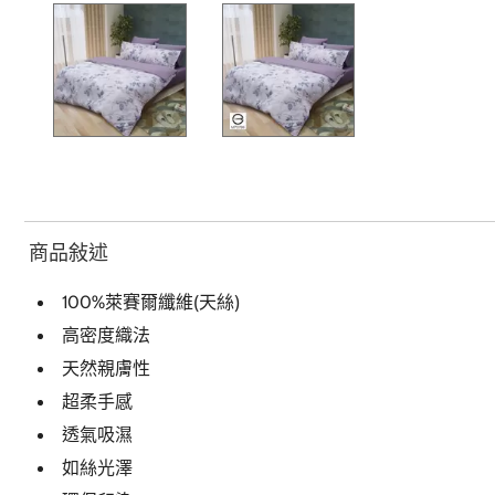
商品敍述
100%萊賽爾纖維(天絲)
高密度織法
天然親膚性
超柔手感
透氣吸濕
如絲光澤