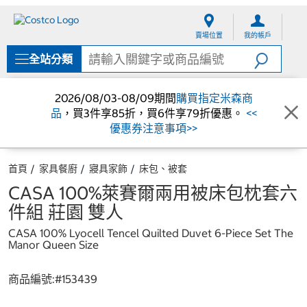
跳
跳
至
至
賣場位置
我的帳戶
內
導
容
覽
全站分類
選
單
2026/08/03-08/09期間
購買指定米森商
品
，買3件享85折，買6件享79折優惠。
<<
優惠券注意事項>>
首頁
家具餐廚
寢具家飾
床包、被套
CASA 100%萊賽爾兩用被床包枕套六
件組 莊園 雙人
CASA 100% Lyocell Tencel Quilted Duvet 6-Piece Set The
Manor Queen Size
商品編號:#
153439