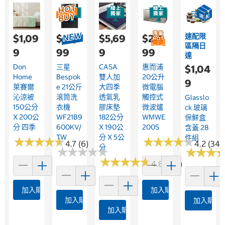
速配限
$1,09
$33,9
$5,69
$2,4
區隔日
9
99
9
99
達
Don
三星
CASA
惠而浦
$1,04
Home
Bespok
雙人加
20公升
9
萊賽爾
E 21公斤
大四季
微電腦
沁涼被
滾筒洗
透氣乳
觸控式
Glasslo
150公分
衣機
膠床墊
微波爐
Ck 玻璃
X 200公
WF21B9
182公分
WMWE
保鮮盒
分 四季
600KV/
X 190公
200S
含蓋 28
TW
分 X 5公
件組
★
★
★
★
★
★
★
★
★
★
★
★
★
★
★
★
★
★
★
★
4.7 (6)
4.2 (345
分
★
★
★
★
★
★
★
★
★
★
★
★
★
★
★
★
★
★
★
★
★
★
★
★
★
★
4.8 (128)
加入購物車
加入購物車
加入購物車
加入購物
加入購物車