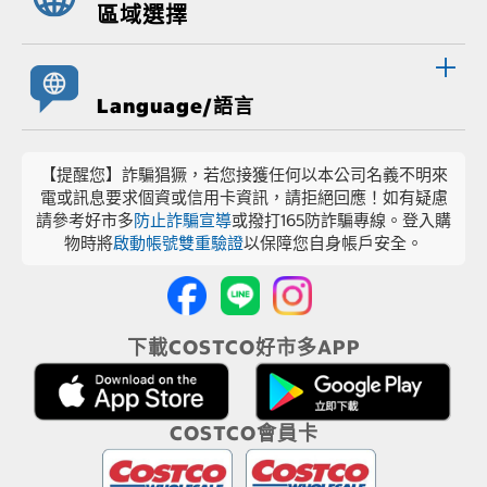
區域選擇
Language/語言
【提醒您】詐騙猖獗，若您接獲任何以本公司名義不明來
電或訊息要求個資或信用卡資訊，請拒絕回應！如有疑慮
請參考好市多
防止詐騙宣導
或撥打165防詐騙專線。登入購
物時將
啟動帳號雙重驗證
以保障您自身帳戶安全。
下載COSTCO好市多APP
COSTCO會員卡