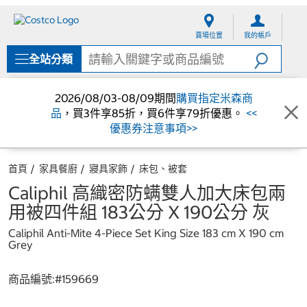
跳
跳
至
至
賣場位置
我的帳戶
內
導
容
覽
全站分類
選
單
2026/08/03-08/09期間
購買指定米森商
品
，買3件享85折，買6件享79折優惠。
<<
優惠券注意事項>>
首頁
家具餐廚
寢具家飾
床包、被套
Caliphil 高織密防螨雙人加大床包兩
用被四件組 183公分 X 190公分 灰
Caliphil Anti-Mite 4-Piece Set King Size 183 cm X 190 cm
Grey
商品編號:#
159669