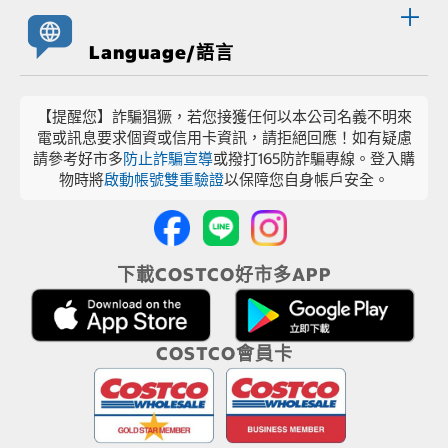
Language/語言
【提醒您】詐騙猖獗，若您接獲任何以本公司名義不明來
電或訊息要求個資或信用卡資訊，請拒絕回應！如有疑慮
請參考好市多
防止詐騙宣導
或撥打165防詐騙專線。登入購
物時將
啟動帳號雙重驗證
以保障您自身帳戶安全。
下載COSTCO好市多APP
COSTCO會員卡