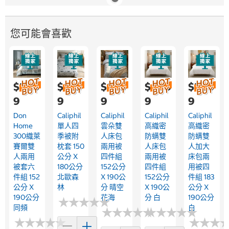
您可能會喜歡
$2,59
$1,29
$1,99
$4,79
$5,39
9
9
9
9
9
Don
Caliphil
Caliphil
Caliphil
Caliphil
Home
單人四
雲朵雙
高織密
高織密
300織萊
季被附
人床包
防螨雙
防螨雙
賽爾雙
枕套 150
兩用被
人床包
人加大
人兩用
公分 X
四件組
兩用被
床包兩
被套六
180公分
152公分
四件組
用被四
件組 152
北歐森
X 190公
152公分
件組 183
公分 X
林
分 晴空
X 190公
公分 X
190公分
花海
分 白
190公分
★
★
★
★
★
★
★
★
★
★
同頻
白
★
★
★
★
★
★
★
★
★
★
★
★
★
★
★
★
★
★
★
★
★
★
★
★
★
★
★
★
★
★
★
★
★
★
★
★