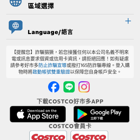
區域選擇
Language/語言
【提醒您】詐騙猖獗，若您接獲任何以本公司名義不明來
電或訊息要求個資或信用卡資訊，請拒絕回應！如有疑慮
請參考好市多
防止詐騙宣導
或撥打165防詐騙專線。登入購
物時將
啟動帳號雙重驗證
以保障您自身帳戶安全。
下載COSTCO好市多APP
COSTCO會員卡