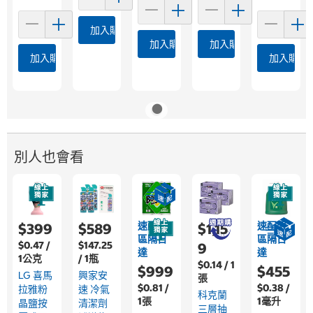
加入購物車
加入購物車
加入購物車
加入購物車
加入購物
別人也會看
速配限
速配限
$399
$589
$1,15
區隔日
區隔日
$0.47 /
$147.25
9
達
達
1公克
/ 1瓶
$0.14 / 1
$999
$455
LG 喜馬
興家安
張
$0.81 /
$0.38 /
拉雅粉
速 冷氣
科克蘭
1張
1毫升
晶鹽按
清潔劑
三層抽