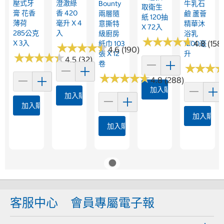
壓式牙
澄澈綠
Bounty
牛乳石
取衛生
膏 花香
香 420
兩層隨
鹼 蘆薈
紙 120抽
薄荷
毫升 X 4
意撕特
精華沐
X 72入
285公克
入
級廚房
浴乳
★
★
★
★
★
★
★
★
★
★
X 3入
4.8 (158
紙巾 103
1200毫
★
★
★
★
★
★
★
★
★
★
4.6 (190)
張 X 12
升
★
★
★
★
★
★
★
★
★
★
4.5 (32)
卷
★
★
★
★
★
★
★
★
★
★
★
★
★
★
★
★
4.8 (288)
加入購物車
加入購物車
加入購物車
加入購物
加入購物車
客服中心
會員專屬電子報