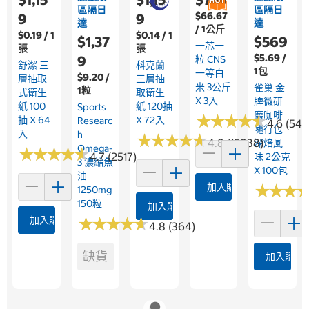
區隔日
區隔日
$66.67
9
9
達
達
/ 1公斤
$0.19 / 1
$0.14 / 1
$1,37
$569
一芯一
張
張
$5.69 /
9
粒 CNS
舒潔 三
科克蘭
1包
一等白
$9.20 /
層抽取
三層抽
米 3公斤
雀巢 金
1粒
式衛生
取衛生
X 3入
牌微研
紙 100
紙 120抽
Sports
磨咖啡
★
★
★
★
★
★
★
★
★
★
抽 X 64
X 72入
Researc
4.6 (546
隨行包
入
H
★
★
★
★
★
★
★
★
★
★
4.8 (15838)
深焙風
Omega-
★
★
★
★
★
★
★
★
★
★
4.7 (2517)
味 2公克
3 濃縮魚
X 100包
油
加入購物車
★
★
★
★
★
★
1250mg
150粒
加入購物車
加入購物車
★
★
★
★
★
★
★
★
★
★
4.8 (364)
缺貨
加入購物