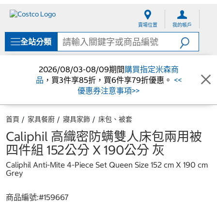
跳
跳
至
至
賣場位置
我的帳戶
內
導
容
覽
全站分類
選
單
2026/08/03-08/09期間
購買指定米森商
品
，買3件享85折，買6件享79折優惠。
<<
優惠券注意事項>>
首頁
家具餐廚
寢具家飾
床包、被套
Caliphil 高織密防螨雙人床包兩用被
四件組 152公分 X 190公分 灰
Caliphil Anti-Mite 4-Piece Set Queen Size 152 cm X 190 cm
Grey
商品編號:#
159667