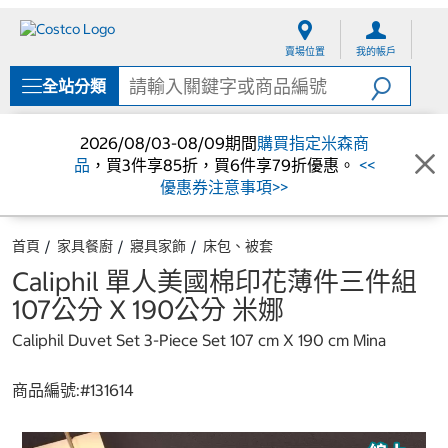
跳
跳
至
至
賣場位置
我的帳戶
內
導
容
覽
全站分類
選
單
2026/08/03-08/09期間
購買指定米森商
品
，買3件享85折，買6件享79折優惠。
<<
優惠券注意事項>>
首頁
家具餐廚
寢具家飾
床包、被套
Caliphil 單人美國棉印花薄件三件組
107公分 X 190公分 米娜
Caliphil Duvet Set 3-Piece Set 107 cm X 190 cm Mina
商品編號:#
131614