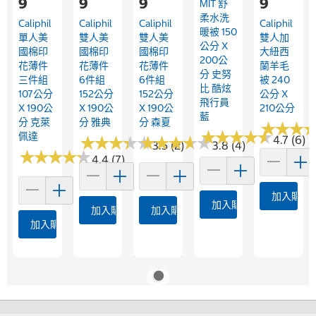
9
9
9
9
MIT 舒
柔水洗
Caliphil
Caliphil
Caliphil
Caliphil
暖被 150
單人美
雙人美
雙人美
雙人加
公分 X
國棉印
國棉印
國棉印
大紐西
200公
花薄件
花薄件
花薄件
蘭羊毛
分 史努
三件組
6件組
6件組
被 240
比 酷炫
107公分
152公分
152公分
公分 X
飛行員
X 190公
X 190公
X 190公
210公分
藍
分 克萊
分 雅典
分 森夏
★
★
★
★
★
★
★
★
★
★
★
★
★
★
★
★
佩達
★
★
★
★
★
★
★
★
★
★
★
★
★
★
★
★
★
★
★
★
4.7 (6)
3.5 (2)
3.8 (4)
★
★
★
★
★
★
★
★
★
★
4.4 (7)
加入購物
加入購物車
加入購物車
加入購物車
加入購物車