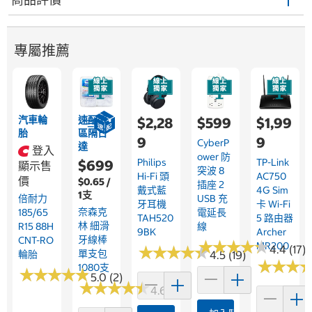
專屬推薦
汽車輪
速配限
$2,28
$599
$1,99
胎
區隔日
9
9
CyberP
達
登入
Ower 防
Philips
TP-Link
$699
顯示售
突波 8
Hi-Fi 頭
AC750
價
$0.65 /
插座 2
戴式藍
4G Sim
1支
倍耐力
USB 充
牙耳機
卡 Wi-Fi
奈森克
185/65
電延長
TAH520
5 路由器
林 細滑
R15 88H
線
9BK
Archer
牙線棒
CNT-RO
★
★
★
★
★
★
★
★
★
★
MR200
★
★
★
★
★
★
★
★
★
★
4.4 (17)
單支包
輪胎
4.5 (19)
★
★
★
★
★
★
1080支
★
★
★
★
★
★
★
★
★
★
5.0 (2)
★
★
★
★
★
★
★
★
★
★
4.6 (48)