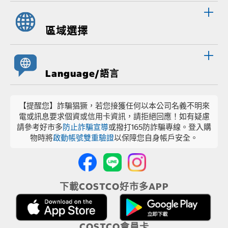
區域選擇
Language/語言
【提醒您】詐騙猖獗，若您接獲任何以本公司名義不明來
電或訊息要求個資或信用卡資訊，請拒絕回應！如有疑慮
請參考好市多
防止詐騙宣導
或撥打165防詐騙專線。登入購
物時將
啟動帳號雙重驗證
以保障您自身帳戶安全。
下載COSTCO好市多APP
COSTCO會員卡