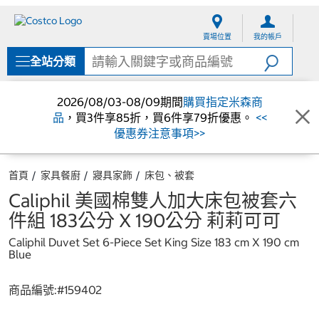
跳
跳
至
至
賣場位置
我的帳戶
內
導
容
覽
全站分類
選
單
2026/08/03-08/09期間
購買指定米森商
品
，買3件享85折，買6件享79折優惠。
<<
優惠券注意事項>>
首頁
家具餐廚
寢具家飾
床包、被套
Caliphil 美國棉雙人加大床包被套六
件組 183公分 X 190公分 莉莉可可
Caliphil Duvet Set 6-Piece Set King Size 183 cm X 190 cm
Blue
商品編號:#
159402