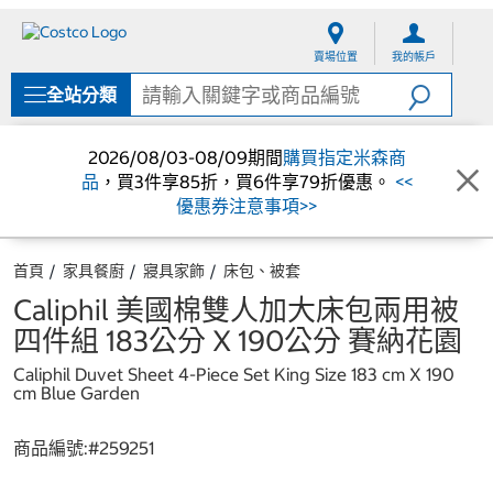
跳
跳
至
至
賣場位置
我的帳戶
內
導
容
覽
全站分類
選
單
2026/08/03-08/09期間
購買指定米森商
品
，買3件享85折，買6件享79折優惠。
<<
優惠券注意事項>>
首頁
家具餐廚
寢具家飾
床包、被套
Caliphil 美國棉雙人加大床包兩用被
四件組 183公分 X 190公分 賽納花園
Caliphil Duvet Sheet 4-Piece Set King Size 183 cm X 190
cm Blue Garden
商品編號:#
259251