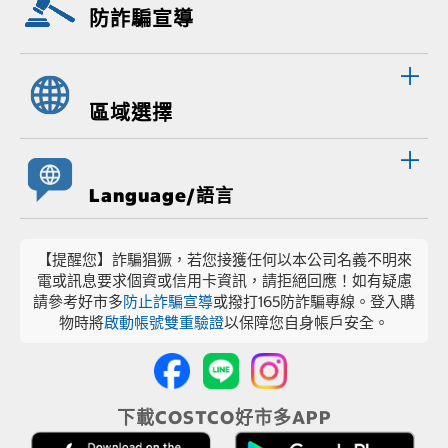
防詐騙宣導
區域選擇
Language/語言
【提醒您】詐騙猖獗，若您接獲任何以本公司名義不明來
電或訊息要求個資或信用卡資訊，請拒絕回應！如有疑慮
請參考好市多
防止詐騙宣導
或撥打165防詐騙專線。登入購
物時將
啟動帳號雙重驗證
以保障您自身帳戶安全。
下載COSTCO好市多APP