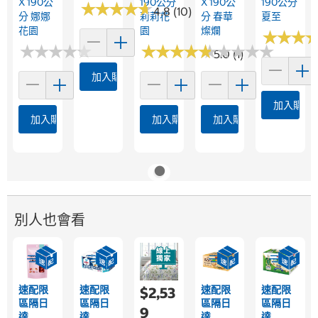
X 190公
190公分
X 190公
190公分
★
★
★
★
★
★
★
★
★
★
4.8 (10)
分 娜娜
莉莉花
分 春華
夏至
花園
園
燦爛
★
★
★
★
★
★
★
★
★
★
★
★
★
★
★
★
★
★
★
★
★
★
★
★
★
★
★
★
★
★
★
★
★
★
★
★
5.0 (1)
加入購物車
加入購物
加入購物車
加入購物車
加入購物車
別人也會看
速配限
速配限
速配限
速配限
$2,53
區隔日
區隔日
區隔日
區隔日
9
達
達
達
達