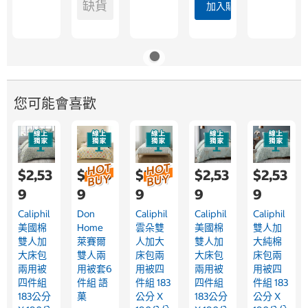
缺貨
加入購物車
您可能會喜歡
$2,53
$2,59
$2,17
$2,53
$2,53
9
9
9
9
9
Caliphil
Don
Caliphil
Caliphil
Caliphil
美國棉
Home
雲朵雙
美國棉
雙人加
雙人加
萊賽爾
人加大
雙人加
大純棉
大床包
雙人兩
床包兩
大床包
床包兩
兩用被
用被套6
用被四
兩用被
用被四
四件組
件組 語
件組 183
四件組
件組 183
183公分
菓
公分 X
183公分
公分 X