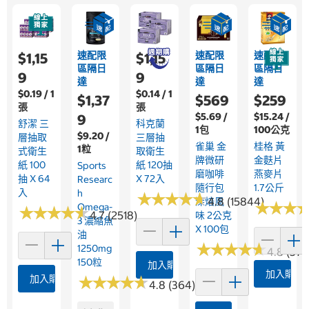
速配限
速配限
速配限
$1,15
$1,15
區隔日
區隔日
區隔日
9
9
達
達
達
$0.19 / 1
$0.14 / 1
$1,37
$569
$259
張
張
$5.69 /
$15.24 /
9
舒潔 三
科克蘭
1包
100公克
$9.20 /
層抽取
三層抽
雀巢 金
桂格 黃
1粒
式衛生
取衛生
牌微研
金麩片
紙 100
紙 120抽
Sports
磨咖啡
燕麥片
抽 X 64
X 72入
Researc
隨行包
1.7公斤
入
H
★
★
★
★
★
★
★
★
★
★
4.8 (15844)
深焙風
★
★
★
★
★
★
Omega-
★
★
★
★
★
★
★
★
★
★
4.7 (2518)
味 2公克
3 濃縮魚
X 100包
油
★
★
★
★
★
★
★
★
★
★
1250mg
4.8 (376
150粒
加入購物車
加入購物
加入購物車
★
★
★
★
★
★
★
★
★
★
4.8 (364)