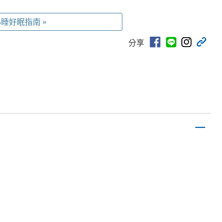
睡好眠指南 »
分享