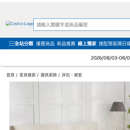
跳
跳
至
至
內
導
容
覽
選
單
全站分類
優惠商品
新品推薦
線上獨家
速配限區隔日
2026/08/03-08
首頁
家具餐廚
寢具家飾
床包、被套