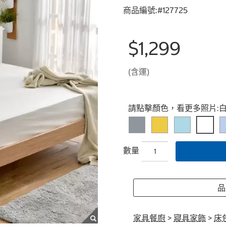
商品編號:#
127725
$1,299
(含運)
Select product
請點擊顏色，看更多照片:
數量
品牌
家具餐廚
>
寢具家飾
>
床