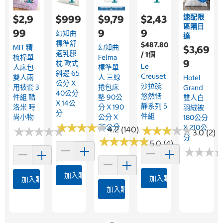
速配限
$2,9
$999
$9,79
$2,43
區隔日
99
9
9
幻知曲
達
標準舒
$487.80
MIT 精
幻知曲
$3,69
適乳膠
/ 1個
梳棉單
Felma
9
枕 歐式
Le
人床包
標準單
斜邊 65
Creuset
雙人兩
人 三線
Hotel
公分 X
沙拉碗
用被套 3
捲包床
Grand
40公分
悠然恬
件組 酷
墊 90公
雙人白
X 14公
靜系列 5
洛米 時
分 X 190
羽絨被
分
件組
尚小物
公分 X
180公分
★
★
★
★
★
★
★
★
★
★
25公分
X 210公
★
★
★
★
★
★
★
★
★
★
★
★
★
★
★
★
★
★
★
★
4.2 (140)
3.0 (2)
分
★
★
★
★
★
★
★
★
★
★
5.0 (4)
★
★
★
★
★
★
加入購物車
加入購物車
加入購物車
加入購物車