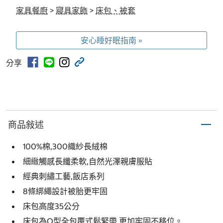
家具餐廚
>
寢具家飾
>
床包、被套
安心睡好眠指南 »
分享
商品敍述
100%棉,300織紗長絨棉
細緻觸感長纖柔軟,自然光澤親膚服貼
經典刺繡工藝,飯店系列
8條綁繩設計被胎更牢固
床包高度35公分
床包為O型全包覆式鬆緊帶,更加牢固不移位。