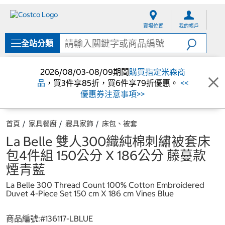
跳
跳
至
至
賣場位置
我的帳戶
內
導
容
覽
全站分類
選
單
2026/08/03-08/09期間
購買指定米森商
品
，買3件享85折，買6件享79折優惠。
<<
優惠券注意事項>>
首頁
家具餐廚
寢具家飾
床包、被套
La Belle 雙人300織純棉刺繡被套床
包4件組 150公分 X 186公分 藤蔓款
煙青藍
La Belle 300 Thread Count 100% Cotton Embroidered
Duvet 4-Piece Set 150 cm X 186 cm Vines Blue
商品編號:#
136117-LBLUE