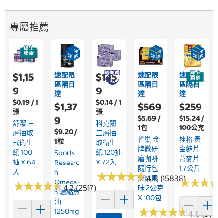
專屬推薦
速配限
速配限
速配限
$1,15
$1,15
區隔日
區隔日
區隔日
9
9
達
達
達
$0.19 / 1
$0.14 / 1
$1,37
$569
$259
張
張
$5.69 /
$15.24 /
9
舒潔 三
科克蘭
1包
100公克
$9.20 /
層抽取
三層抽
雀巢 金
桂格 黃
1粒
式衛生
取衛生
牌微研
金麩片
紙 100
紙 120抽
Sports
磨咖啡
燕麥片
抽 X 64
X 72入
Researc
隨行包
1.7公斤
入
H
★
★
★
★
★
★
★
★
★
★
4.8 (15838)
深焙風
★
★
★
★
★
★
Omega-
★
★
★
★
★
★
★
★
★
★
4.7 (2517)
味 2公克
3 濃縮魚
X 100包
油
★
★
★
★
★
★
★
★
★
★
1250mg
4.8 (376