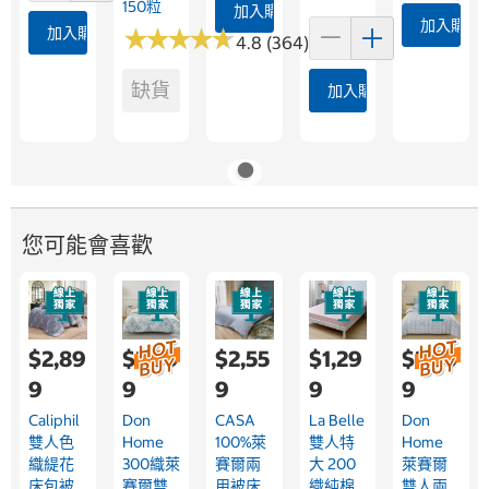
150粒
加入購物車
加入購物
加入購物車
★
★
★
★
★
★
★
★
★
★
4.8 (364)
缺貨
加入購物車
您可能會喜歡
$2,89
$2,59
$2,55
$1,29
$2,59
9
9
9
9
9
Caliphil
Don
CASA
La Belle
Don
雙人色
Home
100%萊
雙人特
Home
織緹花
300織萊
賽爾兩
大 200
萊賽爾
床包被
賽爾雙
用被床
織純棉
雙人兩