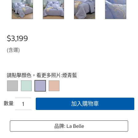
$3,199
(含運)
Select product
請點擊顏色，看更多照片:
煙青藍
數量
加入購物車
品牌: La Belle