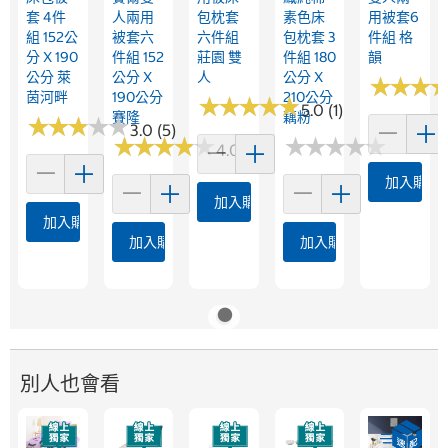
套 4件
人兩用
包枕套
素色床
用被套6
組 152公
被套六
六件組
包枕套 3
件組 格
分 X 190
件組 152
莊園 雙
件組 180
韻
公分 萊
公分 X
人
公分 X
★
★
★
★
★
★
茵河畔
190公分
210公分
★
★
★
★
★
★
★
★
★
★
5.0 (1)
賽隆
藕粉
★
★
★
★
★
★
★
★
★
★
3.0 (5)
★
★
★
★
★
★
★
★
★
★
★
★
★
★
★
★
★
★
★
★
4.0 (4)
加入購物
加入購物車
加入購物車
加入購物車
加入購物車
別人也會看