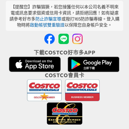
【提醒您】詐騙猖獗，若您接獲任何以本公司名義不明來
電或訊息要求個資或信用卡資訊，請拒絕回應！如有疑慮
請參考好市多
防止詐騙宣導
或撥打165防詐騙專線。登入購
物時將
啟動帳號雙重驗證
以保障您自身帳戶安全。
下載COSTCO好市多APP
COSTCO會員卡