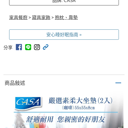
品牌: CASA
家具餐廚
>
寢具家飾
>
抱枕、靠墊
安心睡好眠指南 »
分享
商品敍述