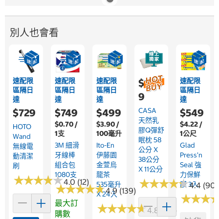
別人也會看
速配限
速配限
速配限
速配限
$1,07
區隔日
區隔日
區隔日
區隔日
9
達
達
達
達
CASA
$729
$749
$499
$549
天然乳
$0.70 /
$3.90 /
$4.22 /
HOTO
膠Q彈舒
1支
100毫升
1公尺
Wand
眠枕 58
3M 細滑
Ito-En
Glad
無線電
公分 X
牙線棒
伊藤園
Press’n
動清潔
38公分
組合包
金萱烏
Seal 強
刷
X 11公分
1080支
龍茶
力保鮮
★
★
★
★
★
★
★
★
★
★
★
★
★
★
★
★
★
★
★
★
4.0 (12)
535毫升
膜 3入
4.4 (90)
★
★
★
★
★
★
★
★
★
★
4.9 (139)
X 24入
★
★
★
★
★
★
最大訂
★
★
★
★
★
★
★
★
★
★
4.8 (176)
購數