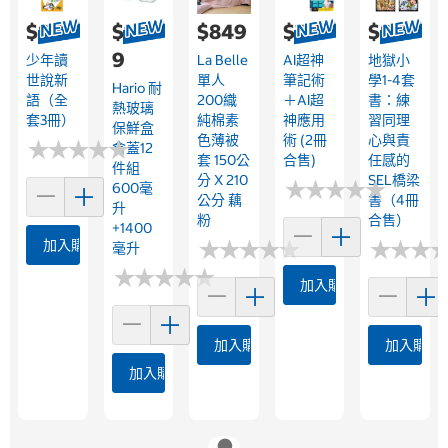
$879
$1,17
$849
$719
$829
9
少年讀
La Belle
AI超神
地獄小
世說新
單人
筆記術
學1-4套
Hario 耐
語（全
200織
＋AI超
書：練
熱玻璃
套3冊）
純棉素
神應用
習同理
保鮮盒
色薄被
術 (2冊
心與責
★
★
★
★
★
★
★
★
★
★
含蓋12
套 150公
合售)
任感的
件組
分 X 210
SEL橋梁
★
★
★
★
★
★
★
★
★
★
600毫
公分 藕
書（4冊
升
粉
合售）
+1400
★
★
★
★
★
★
★
★
★
★
★
★
★
★
★
★
加入購物車
毫升
★
★
★
★
★
★
★
★
★
★
加入購物車
加入購物車
加入購物
加入購物車