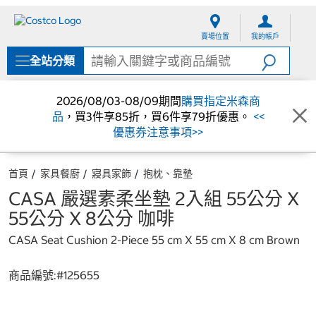
跳
跳
至
至
賣場位置
我的帳戶
內
導
容
覽
全站分類
選
單
2026/08/03-08/09期間
購買指定米森商
品
，買3件享85折，買6件享79折優惠。
<<
優惠券注意事項>>
首頁
家具餐廚
寢具家飾
抱枕、靠墊
CASA 嚴選素柔坐墊 2入組 55公分 X
55公分 X 8公分 咖啡
CASA Seat Cushion 2-Piece 55 cm X 55 cm X 8 cm Brown
商品編號:#
125655