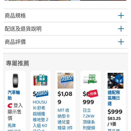
商品規格
配送及退貨說明
商品評價
專屬推薦
汽車輪
速配限
$689
$1,08
$66,
胎
區隔日
9
999
HOUSU
達
登入
XI 舒希
MIT 收
日立
$999
顯示售
超細纖
納型卡
7.2KW
價
$83.25
維地墊 2
通兒童
頂級系
/ 1張
馬牌
入組 60
睡袋 3件
列變頻
莫凡彼