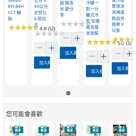
185/60
公分 X
組 酷洛
冷暖一
單球冰
R15 84H
40公分
米 愛分
對一分
淇淋或
CC7 輪
史努比
享
離式冷
飲品兌
胎
& 歐拉
氣 含運
★
★
★
★
★
★
★
★
★
★
換券 X
夫
★
★
★
★
★
★
★
★
★
★
費及基
4.8 (12)
12張
★
★
★
★
★
★
★
★
★
★
本安裝
★
★
★
★
★
★
★
★
★
★
★
★
★
★
★
★
5.0 (3)
加入購物車
加入購物車
加入購物
加入購物車
您可能會喜歡