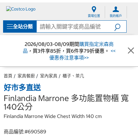
跳
跳
至
至
賣場位置
我的帳戶
內
導
容
覽
全站分類
選
單
2026/08/03-08/09期間
購買指定米森商
品
，買3件享85折，買6件享79折優惠。
<<
優惠券注意事項>>
首頁
家具餐廚
室內家具
櫃子、茶几
好市多直送
Finlandia Marrone 多功能置物櫃 寬
140公分
Finlandia Marrone Wide Chest Width 140 cm
商品編號:#
690589