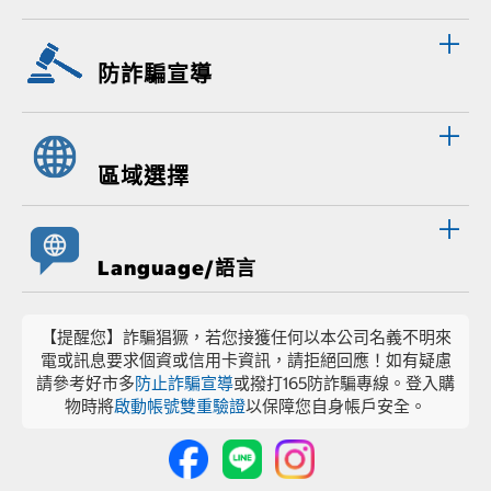
防詐騙宣導
區域選擇
Language/語言
【提醒您】詐騙猖獗，若您接獲任何以本公司名義不明來
電或訊息要求個資或信用卡資訊，請拒絕回應！如有疑慮
請參考好市多
防止詐騙宣導
或撥打165防詐騙專線。登入購
物時將
啟動帳號雙重驗證
以保障您自身帳戶安全。