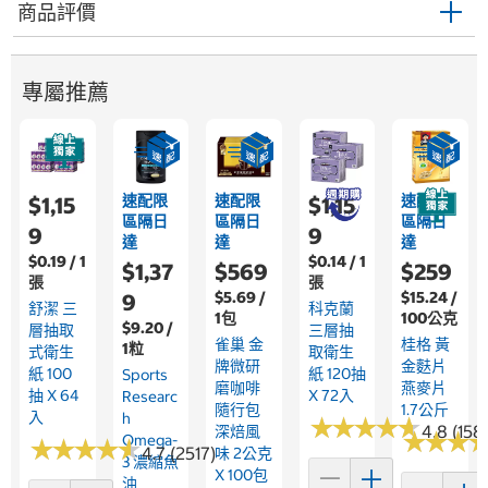
商品評價
專屬推薦
速配限
速配限
速配限
$1,15
$1,15
區隔日
區隔日
區隔日
9
9
達
達
達
$0.19 / 1
$0.14 / 1
$1,37
$569
$259
張
張
$5.69 /
$15.24 /
9
舒潔 三
科克蘭
1包
100公克
$9.20 /
層抽取
三層抽
雀巢 金
桂格 黃
1粒
式衛生
取衛生
牌微研
金麩片
紙 100
紙 120抽
Sports
磨咖啡
燕麥片
抽 X 64
X 72入
Researc
隨行包
1.7公斤
入
H
★
★
★
★
★
★
★
★
★
★
4.8 (158
深焙風
★
★
★
★
★
★
Omega-
★
★
★
★
★
★
★
★
★
★
4.7 (2517)
味 2公克
3 濃縮魚
X 100包
油