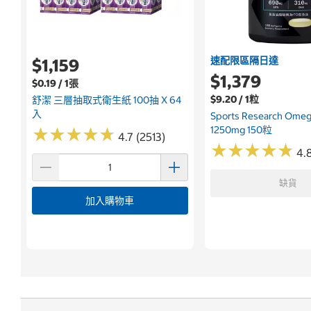
速配限區隔日達
$1,159
$1,379
$0.19 / 1張
$9.20 / 1粒
舒潔 三層抽取式衛生紙 100抽 X 64
入
Sports Research Om
1250mg 150粒
★
★
★
★
★
★
★
★
★
★
4.7 (2513)
★
★
★
★
★
★
★
★
★
★
4.
缺貨
加入購物車