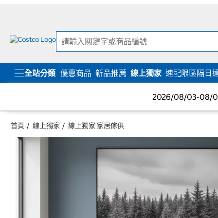
跳
跳
至
至
內
導
容
覽
選
單
全站分類
優惠商品
新品推薦
線上獨家
速配限區隔日
2026/08/03-08
首頁
線上獨家
線上獨家 家居傢俱