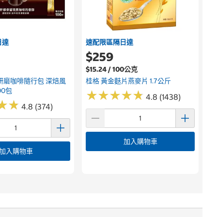
日達
速配限區隔日達
$259
$15.24 / 100公克
研磨咖啡隨行包 深焙風
桂格 黃金麩片燕麥片 1.7公斤
00包
★
★
★
★
★
★
★
★
★
★
4.8 (1438)
★
★
★
★
4.8 (374)
加入購物車
加入購物車