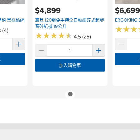
$4,899
$6,69
工學椅 黑框橘網
震旦 120張免手持全自動細碎式超靜
ERGOKIN
音碎紙機 19公升
★
★
★
★
★
★
 (4)
★
★
★
★
★
★
★
★
★
★
4.5 (25)
車
加入購物車