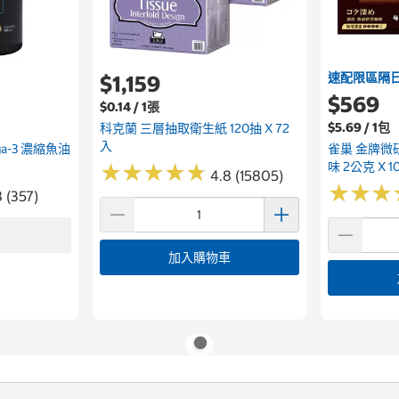
速配限區隔
$1,159
$569
$0.14 / 1張
$5.69 / 1包
科克蘭 三層抽取衛生紙 120抽 X 72
入
ega-3 濃縮魚油
雀巢 金牌微
味 2公克 X 1
★
★
★
★
★
★
★
★
★
★
4.8 (15805)
★
★
★
★
★
★
8 (357)
加入購物車