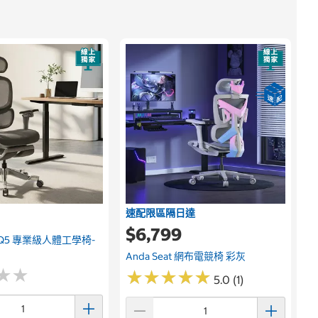
速配限區隔日達
$6,799
G Q5 專業級人體工學椅-
Anda Seat 網布電競椅 彩灰
★
★
★
★
★
★
★
★
★
★
★
★
★
★
5.0 (1)