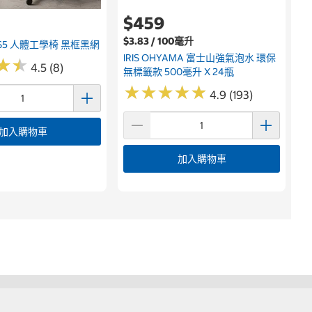
9
$459
$3.83 / 100毫升
G S5 人體工學椅 黑框黑網
IRIS OHYAMA 富士山強氣泡水 環保
★
★
★
★
4.5 (8)
無標籤款 500毫升 X 24瓶
★
★
★
★
★
★
★
★
★
★
4.9 (193)
加入購物車
加入購物車