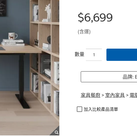
$6,699
(含運)
數量
品牌: 
家具餐廚
>
室內家具
>
電
加入比較產品清單