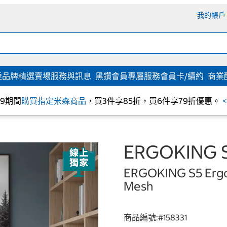
我的帳戶
達
品牌精選
賣場服務與訊息
黑鑽會員專屬服務
會員卡/續約
商業
/09期間
購買指定米森商品
，買3件享85折，買6件享79折優惠。
ERGOKIN
ERGOKING S5 Ergo
Mesh
商品編號:#
158331