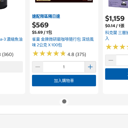
速配限區隔日達
$1,159
$569
$0.14 / 1張
$5.69 / 1包
科克蘭 三層抽
入
ega-3 濃縮魚油
雀巢 金牌微研磨咖啡隨行包 深焙風
味 2公克 X 100包
★
★
★
★
★
★
★
★
★
★
★
★
★
★
★
★
8 (360)
4.8 (375)
加入購物車