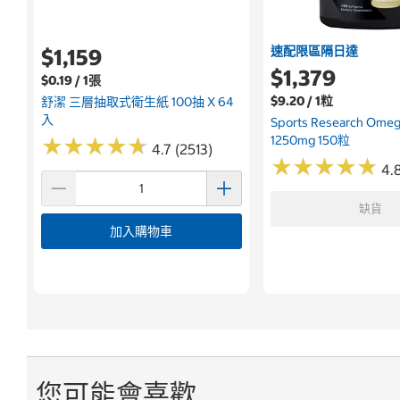
速配限區隔日達
$1,159
$1,379
$0.19 / 1張
$9.20 / 1粒
舒潔 三層抽取式衛生紙 100抽 X 64
入
Sports Research Om
1250mg 150粒
★
★
★
★
★
★
★
★
★
★
4.7 (2513)
★
★
★
★
★
★
★
★
★
★
4.
缺貨
加入購物車
您可能會喜歡