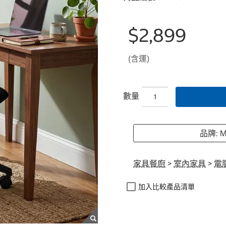
$2,899
(含運)
數量
品牌: M
家具餐廚
>
室內家具
>
電
加入比較產品清單