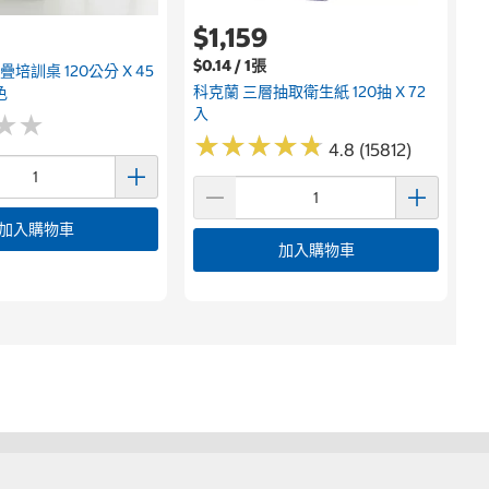
$1,159
$0.14 / 1張
折疊培訓桌 120公分 X 45
科克蘭 三層抽取衛生紙 120抽 X 72
色
入
★
★
★
★
★
★
★
★
★
★
★
★
★
★
4.8 (15812)
加入購物車
加入購物車