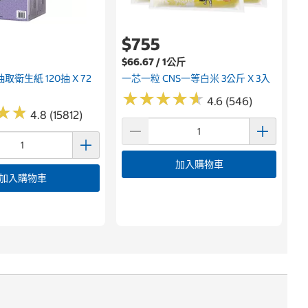
$755
$66.67 / 1公斤
取衛生紙 120抽 X 72
一芯一粒 CNS一等白米 3公斤 X 3入
★
★
★
★
★
★
★
★
★
★
4.6 (546)
★
★
★
★
4.8 (15812)
加入購物車
加入購物車