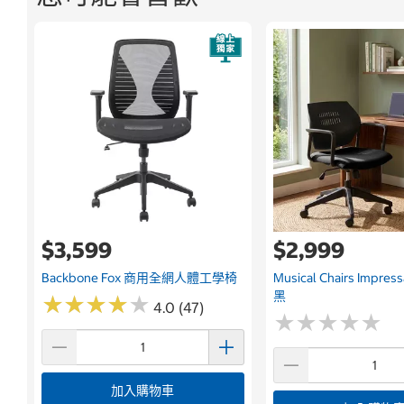
$3,599
$2,999
Backbone Fox 商用全網人體工學椅
Musical Chairs Imp
黑
★
★
★
★
★
★
★
★
★
★
4.0 (47)
★
★
★
★
★
★
★
★
★
★
加入購物車