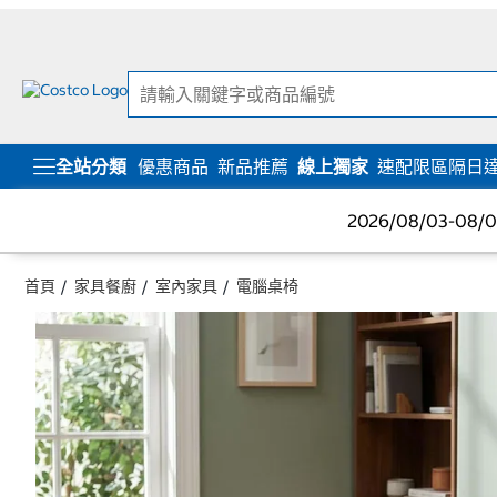
跳
跳
至
至
內
導
容
覽
選
單
全站分類
優惠商品
新品推薦
線上獨家
速配限區隔日
2026/08/03-08
首頁
家具餐廚
室內家具
電腦桌椅