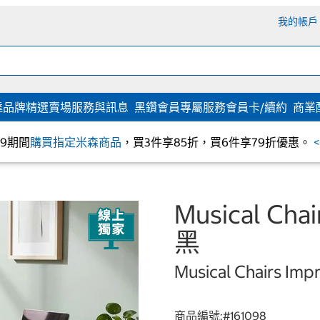
我的帳戶
達
品牌精選
賣場服務與訊息
黑鑽會員專屬服務
會員卡/續約
商業
/09期間
購買指定米森商品
，買3件享85折，買6件享79折優惠。
Musical Ch
黑
Musical Chairs Imp
商品編號:#
161098