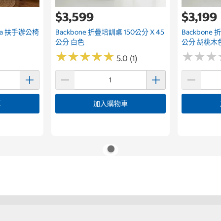
$3,599
$3,199
ressa 扶手辦公椅
Backbone 折疊培訓桌 150公分 X 45
Backbone 
公分 白色
公分 胡桃木
★
★
★
★
★
★
★
★
★
★
★
★
★
★
★
★
5.0 (1)
車
加入購物車