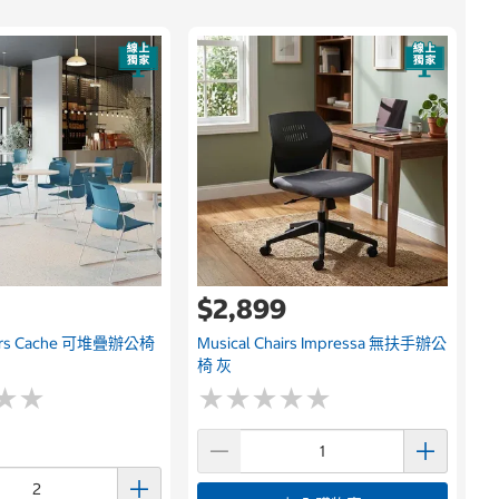
$2,899
hairs Cache 可堆疊辦公椅
Musical Chairs Impressa 無扶手辦公
椅 灰
★
★
★
★
★
★
★
★
★
★
★
★
★
★