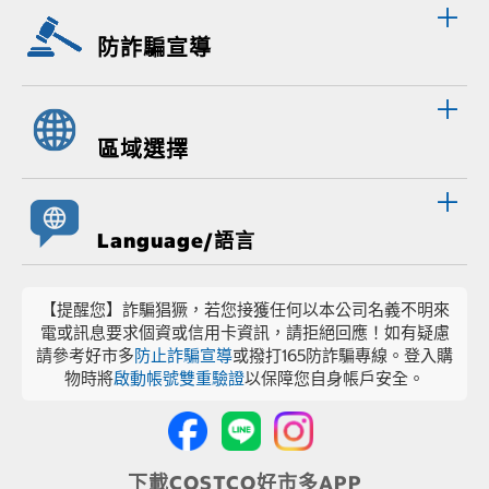
防詐騙宣導
區域選擇
Language/語言
【提醒您】詐騙猖獗，若您接獲任何以本公司名義不明來
電或訊息要求個資或信用卡資訊，請拒絕回應！如有疑慮
請參考好市多
防止詐騙宣導
或撥打165防詐騙專線。登入購
物時將
啟動帳號雙重驗證
以保障您自身帳戶安全。
下載COSTCO好市多APP