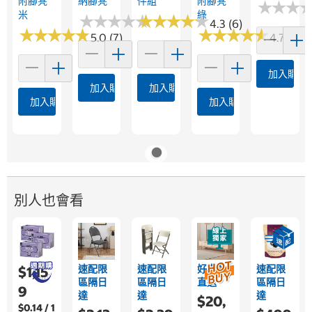
附腳凳
納腳凳
件組
附腳凳
★
★
★
★
★
★
米
綠
★
★
★
★
★
★
★
★
★
★
★
★
★
★
★
★
★
★
★
★
4.3 (6)
★
★
★
★
★
★
★
★
★
★
★
★
★
★
★
★
★
★
★
★
5.0 (7)
4.7 (9)
加入購物
加入購物車
加入購物車
加入購物車
加入購物車
別人也會看
速配限
速配限
好市多
速配限
$1,15
區隔日
區隔日
直送
區隔日
9
達
達
達
$20,
$0.14 / 1