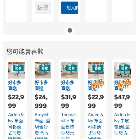
缺貨
加入購物車
您可能會喜歡
好市多
好市多
好市多
好市多
好市多
直送
直送
直送
直送
直送
$22,9
$24,
$31,9
$22,9
$47,9
99
999
99
99
99
Aiden &
Broyhill
Thomas
Aiden &
Aiden &
Ivy 布面
布面L型
Ville 布
Ivy 布面
Ivy 牛皮
可移動
組合沙
面模塊
可移動
電動L型
式沙發
發 含收
沙發六
式沙發
沙發 左