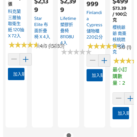
$2,13
$2,39
$499
999
張
$73.39
9
9
科克蘭
Finlandi
/ 100公
三層抽
Star
Lifetime
A
克
取衛生
Elite 布
塑膠折
Cypress
櫻桃爺
紙 120抽
面折疊
疊椅
儲物櫃
爺 南棗
X 72入
椅 X 4入
81108U
220公分
核桃糕
4入
★
★
★
★
★
★
★
★
★
★
★
★
★
★
★
★
★
★
★
★
★
★
★
★
★
★
★
★
★
★
4.8 (15833)
680公
5.0 (1)
★
★
★
★
★
★
★
★
★
★
克
★
★
★
★
★
★
最小訂
加入購物車
加入購物車
購數
量：2
加入購物