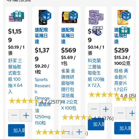
速配限
速配限
速配限
$1,15
$1,15
區隔日
區隔日
區隔日
9
9
達
達
達
$0.19 / 1
$0.14 / 1
$1,37
$569
$259
張
張
$5.69 /
$15.24 /
9
舒潔 三
科克蘭
1包
100公克
$9.20 /
層抽取
三層抽
雀巢 金
桂格 黃
1粒
式衛生
取衛生
牌微研
金麩片
紙 100
紙 120抽
Sports
磨咖啡
燕麥片
抽 X 64
X 72入
Researc
隨行包
1.7公斤
入
H
★
★
★
★
★
★
★
★
★
★
4.8 (158
深焙風
★
★
★
★
★
★
Omega-
★
★
★
★
★
★
★
★
★
★
4.7 (2517)
味 2公克
3 濃縮魚
X 100包
油
★
★
★
★
★
★
★
★
★
★
1250mg
4.8 (376)
150粒
加入購物車
加入購物
加入購物車
★
★
★
★
★
★
★
★
★
★
4.8 (364)