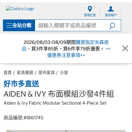
跳
跳
至
至
賣場位置
我的帳戶
內
導
容
覽
全站分類
選
單
2026/08/03-08/09期間
購買指定米森商
品
，買3件享85折，買6件享79折優惠。
<<
優惠券注意事項>>
首頁
家具餐廚
室內家具
沙發
好市多直送
AIDEN & IVY 布面模組沙發4件組
Aiden & Ivy Fabric Modular Sectional 4-Piece Set
商品編號:#
1861745