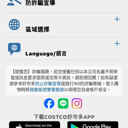
防詐騙宣導
區域選擇
Language/語言
【提醒您】詐騙猖獗，若您接獲任何以本公司名義不明來
電或訊息要求個資或信用卡資訊，請拒絕回應！如有疑慮
請參考好市多
防止詐騙宣導
或撥打165防詐騙專線。登入購
物時將
啟動帳號雙重驗證
以保障您自身帳戶安全。
下載COSTCO好市多APP