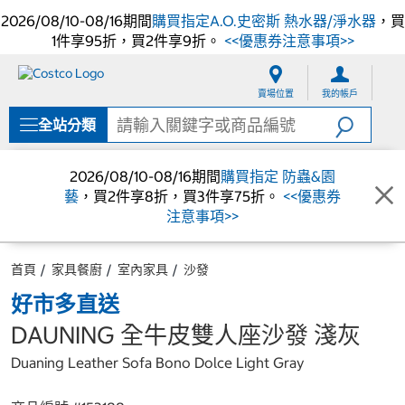
2026/08/10-08/16期間
購買指定A.O.史密斯 熱水器/淨水器
，買
1件享95折，買2件享9折。
<<優惠券注意事項>>
跳
跳
至
至
賣場位置
我的帳戶
內
導
容
覽
全站分類
選
單
2026/08/10-08/16期間
購買指定 防蟲&園
藝
，買2件享8折，買3件享75折。
<<優惠券
注意事項>>
首頁
家具餐廚
室內家具
沙發
好市多直送
DAUNING 全牛皮雙人座沙發 淺灰
Duaning Leather Sofa Bono Dolce Light Gray