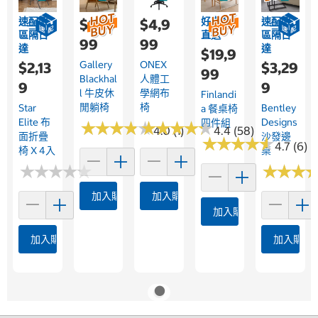
速配限
好市多
速配限
$8,9
$4,9
區隔日
直送
區隔日
99
99
達
達
$19,9
Gallery
ONEX
$2,13
$3,29
99
Blackhal
人體工
9
9
L 牛皮休
學網布
Finlandi
閒躺椅
椅
Star
Bentley
A 餐桌椅
Elite 布
Designs
四件組
★
★
★
★
★
★
★
★
★
★
★
★
★
★
★
★
★
★
★
★
4.0 (1)
4.4 (58)
面折疊
沙發邊
★
★
★
★
★
★
★
★
★
★
4.7 (6)
椅 X 4入
桌
★
★
★
★
★
★
★
★
★
★
★
★
★
★
★
★
加入購物車
加入購物車
加入購物車
加入購物車
加入購物