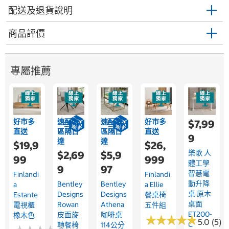
配送及退貨說明
商品評價
專屬推薦
好市多
速配限
速配限
好市多
$7,99
直送
區隔日
區隔日
直送
9
達
達
$19,9
$26,
樂歌 人
$2,69
$5,9
99
999
體工學
9
97
智慧電
Finlandi
Finlandi
動升降
Bentley
Bentley
A
A Ellie
桌 原木
Designs
Designs
Estante
餐桌椅
桌面
Rowan
Athena
電視櫃
五件組
ET200-
皮面旋
咖啡桌
橡木色
★
★
★
★
★
★
★
★
★
★
5.0 (5)
C
轉餐椅
114公分