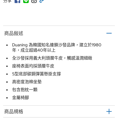
分享
商品敍述
Duaning 為韓國知名連鎖沙發品牌，建立於1980
年，成立超過40年以上
全沙發採用義大利頭層牛皮，觸感溫潤細緻
座椅表面均採頭層牛皮
S型底部碳鋼彈簧懸掛支撐
高密度泡棉坐墊
包含抱枕一顆
金屬椅腳
商品規格