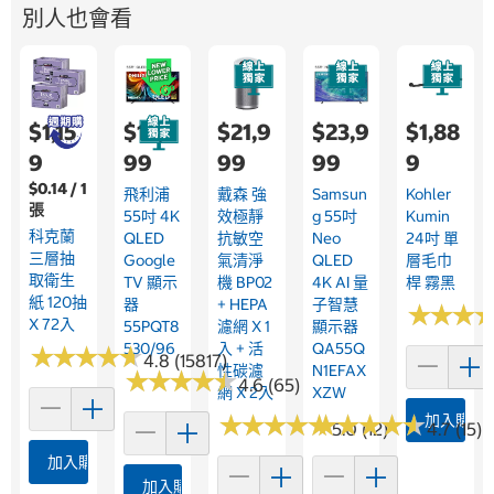
別人也會看
$1,15
$15,7
$21,9
$23,9
$1,88
9
99
99
99
9
$0.14 / 1
飛利浦
戴森 強
Samsun
Kohler
張
55吋 4K
效極靜
G 55吋
Kumin
科克蘭
QLED
抗敏空
Neo
24吋 單
三層抽
Google
氣清淨
QLED
層毛巾
取衛生
TV 顯示
機 BP02
4K AI 量
桿 霧黑
紙 120抽
器
+ HEPA
子智慧
★
★
★
★
★
★
X 72入
55PQT8
濾網 X 1
顯示器
530/96
入 + 活
QA55Q
★
★
★
★
★
★
★
★
★
★
4.8 (15817)
性碳濾
N1EFAX
★
★
★
★
★
★
★
★
★
★
4.6 (65)
網 X 2入
XZW
★
★
★
★
★
★
★
★
★
★
★
★
★
★
★
★
★
★
★
★
加入購物
5.0 (12)
4.7 (15)
加入購物車
加入購物車