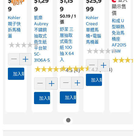
$1,99
$1,29
$1,15
$25,9
顯示售
9
9
9
99
價
$0.19 / 1
Kohler
凱樂
Kohler
和成 U
張
親子快
Aubrey
Creed
型瞬熱
舒潔 三
拆馬桶
不鏽鋼
單體馬
免治馬
層抽取
蓋
抽取式
桶+電腦
桶座
式衛生
衛生紙
馬桶蓋
★
★
★
★
★
★
★
★
★
★
AF2015
紙 100
平台架
★
★
★
★
★
★
★
★
★
★
LAW
抽 X 64
SC-
★
★
★
★
★
★
入
3106A-S
★
★
★
★
★
★
★
★
★
★
★
★
★
★
★
★
★
★
★
★
4.7 (2514)
4.5 (4)
加入購物車
加入購物車
加入購物車
加入購物車