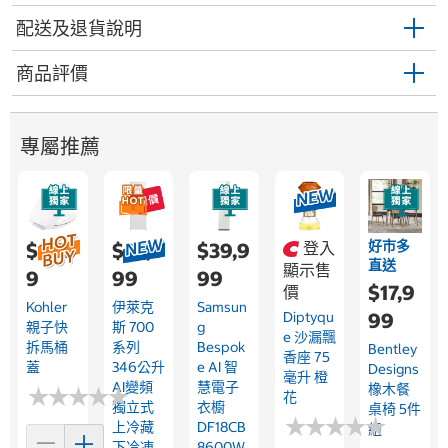
配送及退貨說明
商品評價
專屬推薦
好市多
$1,99
$22,9
$39,9
登入
直送
顯示售
9
99
99
$17,9
價
Kohler
伊萊克
Samsun
Diptyqu
99
親子快
斯 700
G
E 沙漏飄
拆馬桶
系列
Bespok
Bentley
香座 75
蓋
346公升
E AI 智
Designs
毫升 橙
AI變頻
慧電子
橡木餐
★
★
★
★
★
★
★
★
★
★
花
獨立式
衣櫥
桌椅 5件
★
★
★
★
★
★
★
★
★
★
上冷藏
DF18CB
組
下冷凍
8600W