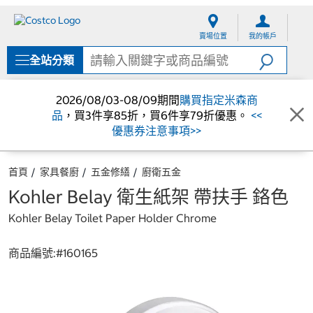
跳
跳
至
至
賣場位置
我的帳戶
內
導
容
覽
全站分類
選
單
2026/08/03-08/09期間
購買指定米森商
品
，買3件享85折，買6件享79折優惠。
<<
優惠券注意事項>>
首頁
家具餐廚
五金修繕
廚衛五金
Kohler Belay 衛生紙架 帶扶手 鉻色
Kohler Belay Toilet Paper Holder Chrome
商品編號:#
160165