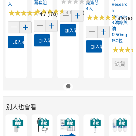
★
★
★
★
★
★
★
★
★
★
灑套組
充濾芯
入
Researc
4入
★
★
★
★
★
★
★
★
★
★
H
★
★
★
★
★
★
★
★
★
★
4.8 (179)
4.7 (178)
★
★
★
★
★
★
★
★
★
★
Omega-
4.8 (100
3 濃縮魚
油
加入購物車
1250mg
加入購物車
150粒
加入購物車
加入購物車
★
★
★
★
★
★
缺貨
別人也會看