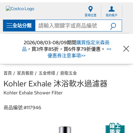
跳
跳
至
至
賣場位置
我的帳戶
內
導
容
覽
全站分類
選
單
2026/08/03-08/09期間
購買指定米森商
品
，買3件享85折，買6件享79折優惠。
<<
優惠券注意事項>>
首頁
家具餐廚
五金修繕
廚衛五金
Kohler Exhale 沐浴軟水過濾器
Kohler Exhale Shower Filter
商品編號:#
117946