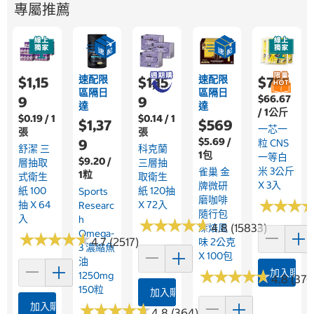
專屬推薦
速配限
速配限
$1,15
$1,15
$755
區隔日
區隔日
$66.67
9
9
達
達
/ 1公斤
$0.19 / 1
$0.14 / 1
$1,37
$569
一芯一
張
張
$5.69 /
9
粒 CNS
舒潔 三
科克蘭
1包
一等白
$9.20 /
層抽取
三層抽
米 3公斤
雀巢 金
1粒
式衛生
取衛生
X 3入
牌微研
紙 100
紙 120抽
Sports
磨咖啡
★
★
★
★
★
★
抽 X 64
X 72入
Researc
隨行包
入
H
★
★
★
★
★
★
★
★
★
★
4.8 (15833)
深焙風
Omega-
★
★
★
★
★
★
★
★
★
★
4.7 (2517)
味 2公克
3 濃縮魚
X 100包
油
★
★
★
★
★
★
★
★
★
★
加入購物
1250mg
4.8 (376
150粒
加入購物車
加入購物車
★
★
★
★
★
★
★
★
★
★
4.8 (364)