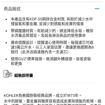
商品敍述
本產品含有KDF-55銅鋅合金材質, 有助於減少水中
殘留氯和重金屬, 並減少對頭髮和皮膚的傷害
聚磷酸鹽材質，有助減少鈣、鎂並降低水垢，確保
水流量品質穩定，及延長淋浴商品的使用壽命
壽命提醒設計，提醒濾心使用時間，每個濾芯可過
濾3萬公升水，以三人家庭估算，建議更換週期為6
個月（此沐浴過濾器內含一支濾芯）
使用G1/2"標準接頭，無須額外轉接頭，容易安裝
和更換
組裝說明書
KOHLER為美國廚衛經典品牌，成立於1873年。
水中的餘氯、重金屬與雜質容易造成皮膚與頭髮的乾燥、過