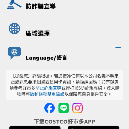
防詐騙宣導
區域選擇
Language/語言
【提醒您】詐騙猖獗，若您接獲任何以本公司名義不明來
電或訊息要求個資或信用卡資訊，請拒絕回應！如有疑慮
請參考好市多
防止詐騙宣導
或撥打165防詐騙專線。登入購
物時將
啟動帳號雙重驗證
以保障您自身帳戶安全。
下載COSTCO好市多APP