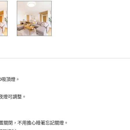
D吸頂燈。
常夜燈可調整。
調暗置關閉，不用擔心睡著忘記關燈。