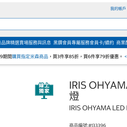
我的帳戶
達
品牌精選
賣場服務與訊息
黑鑽會員專屬服務
會員卡/續約
商業
/09期間
購買指定米森商品
，買3件享85折，買6件享79折優惠。
IRIS OHY
燈
IRIS OHYAMA LED M
商品編號:#
133396