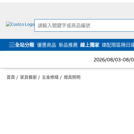
跳
跳
至
至
內
導
容
覽
選
單
全站分類
優惠商品
新品推薦
線上獨家
速配限區隔日
2026/08/03-08
首頁
家具餐廚
五金修繕
燈具照明