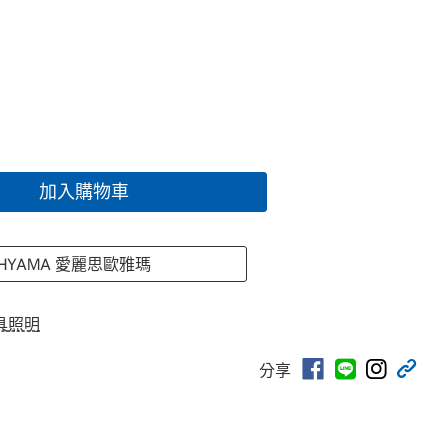
加入購物車
 OHYAMA 愛麗思歐雅瑪
具照明
分享