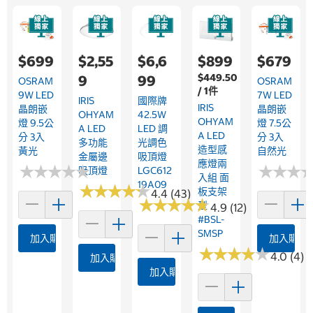
$699
$2,55
$6,6
$899
$679
$449.50
9
99
OSRAM
OSRAM
/ 1件
9W LED
7W LED
IRIS
國際牌
IRIS
晶朗嵌
晶朗嵌
OHYAM
42.5W
OHYAM
燈 9.5公
燈 7.5公
A LED
LED 調
A LED
分 3入
分 3入
多功能
光調色
造型感
黃光
自然光
金屬邊
吸頂燈
應燈兩
★
★
★
★
★
★
★
★
★
★
★
★
★
★
★
★
吸頂燈
LGC612
入組 面
19A09
★
★
★
★
★
★
★
★
★
★
板支架
4.4 (43)
★
★
★
★
★
★
★
★
★
★
型
4.9 (12)
#BSL-
SMSP
加入購物車
加入購物
★
★
★
★
★
★
★
★
★
★
4.0 (4)
加入購物車
加入購物車