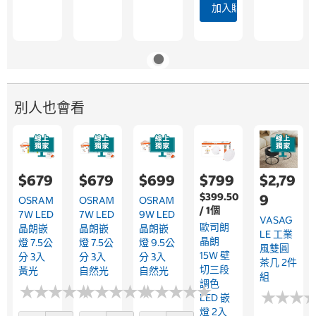
加入購物車
別人也會看
$679
$679
$699
$799
$2,79
$399.50
9
OSRAM
OSRAM
OSRAM
/ 1個
7W LED
7W LED
9W LED
VASAG
歐司朗
晶朗嵌
晶朗嵌
晶朗嵌
LE 工業
晶朗
燈 7.5公
燈 7.5公
燈 9.5公
風雙圓
15W 壁
分 3入
分 3入
分 3入
茶几 2件
切三段
黃光
自然光
自然光
組
調色
★
★
★
★
★
★
★
★
★
★
★
★
★
★
★
★
★
★
★
★
★
★
★
★
★
★
★
★
★
★
★
★
★
★
★
★
LED 嵌
燈 2入