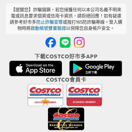
【提醒您】詐騙猖獗，若您接獲任何以本公司名義不明來
電或訊息要求個資或信用卡資訊，請拒絕回應！如有疑慮
請參考好市多
防止詐騙宣導
或撥打165防詐騙專線。登入購
物時將
啟動帳號雙重驗證
以保障您自身帳戶安全。
下載COSTCO好市多APP
COSTCO會員卡