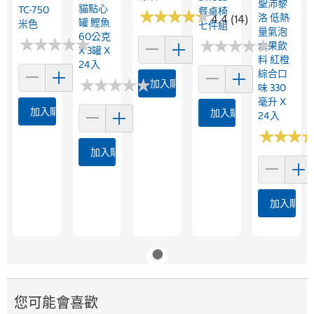
聖沛黎
貓點心
TC-750
餐桌椅
★
★
★
★
★
★
★
★
★
★
洛 低熱
4.4 (14)
罐 鰹魚
米色
七件組
量氣泡
60公克
★
★
★
★
★
★
★
★
★
★
★
★
★
★
★
★
★
★
★
★
水果飲
X 3罐 X
料 紅橙
24入
綜合口
★
★
★
★
★
★
★
★
★
★
加入購物車
味 330
毫升 X
加入購物車
加入購物車
24入
★
★
★
★
★
★
加入購物車
加入購物
您可能會喜歡