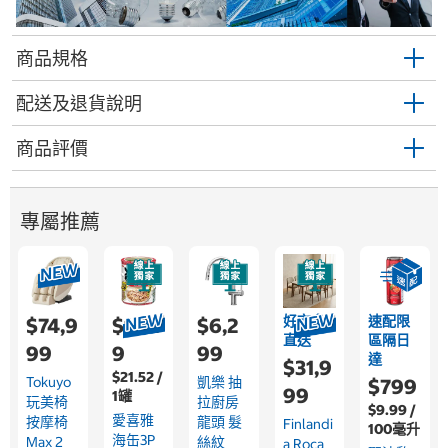
商品規格
配送及退貨說明
商品評價
專屬推薦
好市多
速配限
$74,9
$1,54
$6,2
直送
區隔日
99
9
99
達
$31,9
$21.52 /
Tokuyo
凱樂 抽
$799
99
1罐
玩美椅
拉廚房
$9.99 /
愛喜雅
按摩椅
龍頭 髮
Finlandi
100毫升
海缶3P
Max 2
絲紋
A Roca