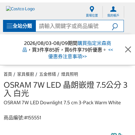
跳
跳
至
至
賣場位置
我的帳戶
內
導
容
覽
全站分類
選
單
2026/08/03-08/09期間
購買指定米森商
品
，買3件享85折，買6件享79折優惠。
<<
優惠券注意事項>>
首頁
家具餐廚
五金修繕
燈具照明
OSRAM 7W LED 晶朗嵌燈 7.5公分 3
入 白光
OSRAM 7W LED Downlight 7.5 cm 3-Pack Warm White
商品編號:#
155551