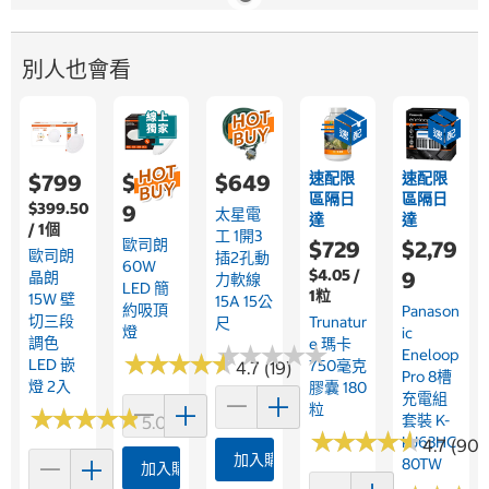
別人也會看
速配限
速配限
$799
$4,19
$649
區隔日
區隔日
$399.50
9
太星電
達
達
/ 1個
工 1開3
歐司朗
$729
$2,79
歐司朗
插2孔動
60W
$4.05 /
9
晶朗
力軟線
LED 簡
1粒
15W 壁
15A 15公
約吸頂
Panason
切三段
Trunatur
尺
燈
Ic
調色
E 瑪卡
★
★
★
★
★
★
★
★
★
★
Eneloop
★
★
★
★
★
★
★
★
★
★
LED 嵌
750毫克
4.7 (19)
Pro 8槽
燈 2入
膠囊 180
充電組
粒
★
★
★
★
★
★
★
★
★
★
套裝 K-
5.0 (4)
★
★
★
★
★
★
★
★
★
★
KJ63HC
4.7 (90)
加入購物車
80TW
加入購物車