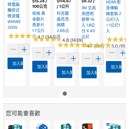
$15.24 /
$114.67
$9.32 /
HDMI 影
微電腦
100公克
/ 1公升
3M 文具
音傳輸
觸控式
桂格 黃
科克蘭
用透明
線套裝 2
微波爐
金麩片
晶亮洗
膠帶 16
公尺1入
WMWE
燕麥片
碗精
入 1.8公
+ 1公尺1
200S
1.7公斤
2.66公
分 X 40
入
★
★
★
★
★
★
★
★
★
★
升
4.2 (344)
公尺
★
★
★
★
★
★
★
★
★
★
★
★
★
★
★
★
4.8 (1439)
★
★
★
★
★
★
★
★
★
★
★
★
★
★
★
★
★
★
★
★
4.7 (134)
5.0 (11)
加入購物車
加入購物車
加入購物
加入購物車
加入購物車
您可能會喜歡