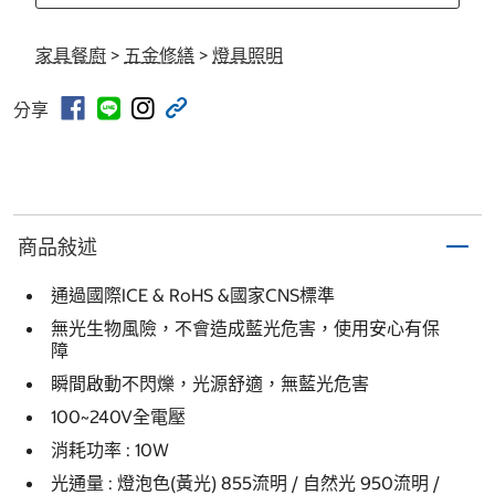
家具餐廚
>
五金修繕
>
燈具照明
分享
商品敍述
通過國際ICE & RoHS &國家CNS標準
無光生物風險，不會造成藍光危害，使用安心有保
障
瞬間啟動不閃爍，光源舒適，無藍光危害
100~240V全電壓
消耗功率 : 10W
光通量 : 燈泡色(黃光) 855流明 / 自然光 950流明 /