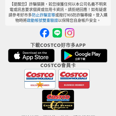
【提醒您】詐騙猖獗，若您接獲任何以本公司名義不明來
電或訊息要求個資或信用卡資訊，請拒絕回應！如有疑慮
請參考好市多
防止詐騙宣導
或撥打165防詐騙專線。登入購
物時將
啟動帳號雙重驗證
以保障您自身帳戶安全。
下載COSTCO好市多APP
COSTCO會員卡