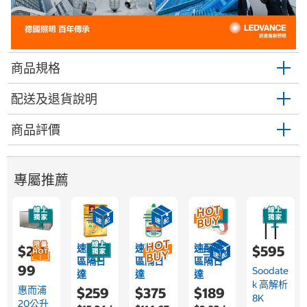
商品規格
配送及退貨說明
商品評價
專屬推薦
速配限
速配限
速配限
$2,4
$595
區隔日
區隔日
區隔日
99
Soodate
達
達
達
K 高解析
惠而浦
$259
$375
$189
8K
20公升