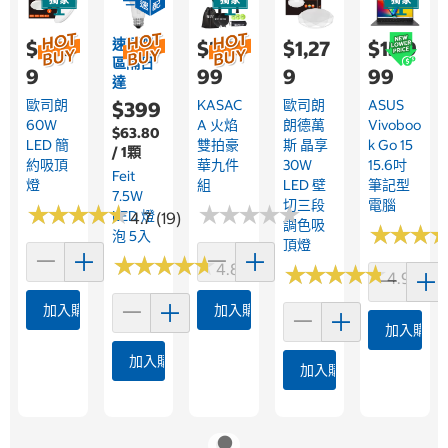
速配限
$4,19
$2,0
$1,27
$15,9
區隔日
9
99
9
99
達
歐司朗
KASAC
歐司朗
ASUS
$399
60W
A 火焰
朗德萬
Vivoboo
$63.80
LED 簡
雙拍豪
斯 晶享
K Go 15
/ 1顆
約吸頂
華九件
30W
15.6吋
Feit
燈
組
LED 壁
筆記型
7.5W
切三段
電腦
★
★
★
★
★
★
★
★
★
★
★
★
★
★
★
★
★
★
★
★
LED 燈
4.7 (19)
調色吸
★
★
★
★
★
★
泡 5入
頂燈
★
★
★
★
★
★
★
★
★
★
4.8 (5)
★
★
★
★
★
★
★
★
★
★
4.9 (8)
加入購物車
加入購物車
加入購物
加入購物車
加入購物車