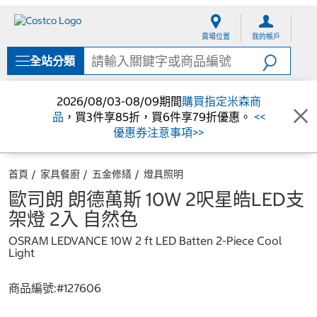
跳
跳
至
至
賣場位置
我的帳戶
內
導
容
覽
全站分類
選
單
2026/08/03-08/09期間
購買指定米森商
品
，買3件享85折，買6件享79折優惠。
<<
優惠券注意事項>>
首頁
家具餐廚
五金修繕
燈具照明
歐司朗 朗德萬斯 10W 2呎星皓LED支
架燈 2入 自然色
OSRAM LEDVANCE 10W 2 ft LED Batten 2-Piece Cool
Light
商品編號:#
127606