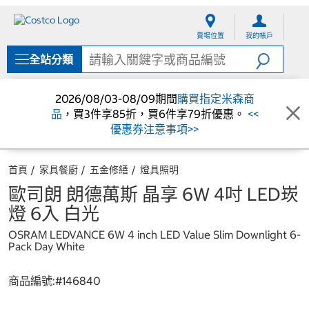
跳
跳
至
至
賣場位置
我的帳戶
內
導
容
覽
全站分類
選
單
2026/08/03-08/09期間
購買指定米森商
品
，買3件享85折，買6件享79折優惠。
<<
優惠券注意事項>>
首頁
家具餐廚
五金修繕
燈具照明
歐司朗 朗德萬斯 晶享 6W 4吋 LED崁
燈 6入 白光
OSRAM LEDVANCE 6W 4 inch LED Value Slim Downlight 6-
Pack Day White
商品編號:#
146840