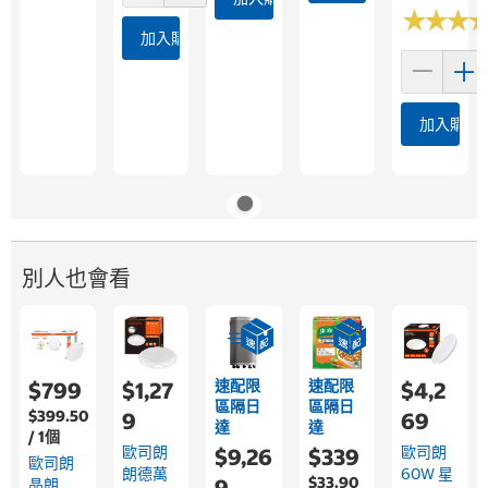
★
★
★
★
★
★
加入購物車
加入購物
別人也會看
速配限
速配限
$799
$1,27
$4,2
區隔日
區隔日
$399.50
9
69
達
達
/ 1個
歐司朗
歐司朗
$9,26
$339
歐司朗
朗德萬
60W 星
$33.90
9
晶朗