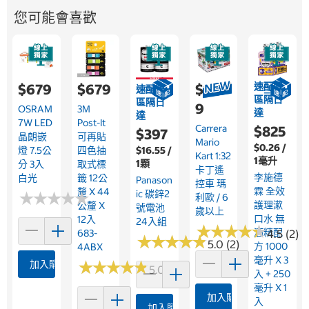
您可能會喜歡
速配限
$679
$679
$1,18
速配限
區隔日
區隔日
9
OSRAM
3M
達
達
7W LED
Post-It
Carrera
$825
$397
晶朗嵌
可再貼
Mario
$0.26 /
$16.55 /
燈 7.5公
四色抽
Kart 1:32
1毫升
1顆
分 3入
取式標
卡丁遙
李施德
白光
籤 12公
Panason
控車 瑪
霖 全效
釐 X 44
Ic 碳鋅2
★
★
★
★
★
★
★
★
★
★
利歐 / 6
護理漱
公釐 X
號電池
歲以上
口水 無
12入
24入組
★
★
★
★
★
★
★
★
★
★
酒精配
683-
4.5 (2)
★
★
★
★
★
★
★
★
★
★
5.0 (2)
方 1000
4ABX
毫升 X 3
★
★
★
★
★
★
★
★
★
★
加入購物車
5.0 (2)
入 + 250
毫升 X 1
加入購物車
入
加入購物車