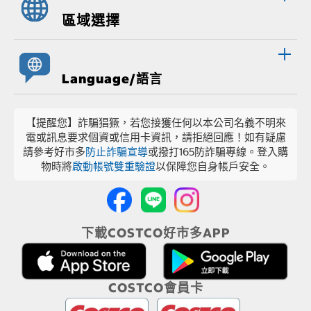
區域選擇
Language/語言
【提醒您】詐騙猖獗，若您接獲任何以本公司名義不明來
電或訊息要求個資或信用卡資訊，請拒絕回應！如有疑慮
請參考好市多
防止詐騙宣導
或撥打165防詐騙專線。登入購
物時將
啟動帳號雙重驗證
以保障您自身帳戶安全。
下載COSTCO好市多APP
COSTCO會員卡