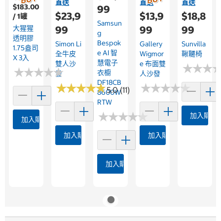
直送
直送
直送
$183.00
99
$23,9
$13,9
$18,8
/ 1罐
Samsun
大猩猩
99
99
99
G
透明膠
Bespok
Simon Li
Gallery
Sunvilla
1.75盎司
E AI 智
全牛皮
Wigmor
鞦韆椅
X 3入
慧電子
雙人沙
E 布面雙
★
★
★
★
★
★
★
★
★
★
★
★
★
★
★
★
衣櫥
發
人沙發
DF18CB
★
★
★
★
★
★
★
★
★
★
★
★
★
★
★
★
★
★
★
★
5.0 (11)
8600W
RTW
★
★
★
★
★
★
★
★
★
★
加入購物
加入購物車
加入購物車
加入購物車
加入購物車