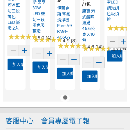
斯 晶享
空LED
/ 1包
15W 壁
30W
調光調
伊萊克
切三段
康寶 港
LED 壁
色吸頂
斯 空氣
調色
式酸辣
切三段
燈
清淨機
LED 嵌
濃湯
調色吸
Pure A9
★
★
★
★
★
★
燈 2入
46.6公
頂燈
PA91-
克 X 10
★
★
★
★
★
★
★
★
★
★
406GY
5.0 (4)
★
★
★
★
★
★
★
★
★
★
包
4.9 (8)
★
★
★
★
★
★
★
★
★
★
4.8 (141)
★
★
★
★
★
★
★
★
★
★
4.7 (235
加入購物
加入購物車
加入購物車
加入購物車
加入購物車
客服中心
會員專屬電子報