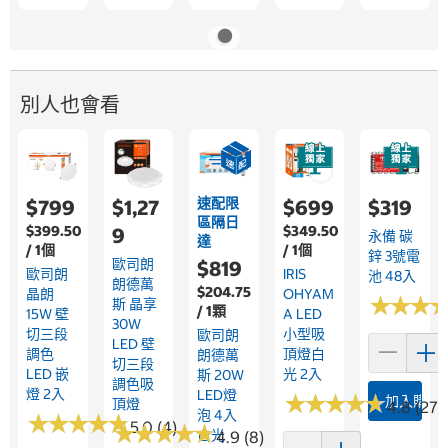
別人也會看
速配限
$799
$1,27
$699
$319
區隔日
$399.50
$349.50
9
永備 碳
達
/ 1個
/ 1個
鋅 3號電
歐司朗
$819
歐司朗
IRIS
池 48入
朗德萬
$204.75
晶朗
OHYAM
★
★
★
★
★
★
斯 晶享
/ 1顆
15W 壁
A LED
30W
切三段
小型吸
歐司朗
LED 壁
調色
頂燈白
朗德萬
切三段
LED 嵌
光 2入
斯 20W
調色吸
燈 2入
LED燈
★
★
★
★
★
★
★
★
★
★
加入購物
頂燈
4.8 (27)
泡 4入
★
★
★
★
★
★
★
★
★
★
5.0 (4)
★
★
★
★
★
★
★
★
★
★
白光
4.9 (8)