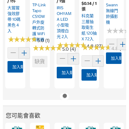
/ 1件
/ 1個
$0.14 / 1
TP-Link
Swann
大猩猩
IRIS
張
Tapo
無線門
強效膠
OHYAM
科克蘭
C510W
鈴攝影
帶 10碼
A LED
三層抽
戶外旋
機
黑色 4
小型吸
取衛生
轉式防
★
★
★
★
★
★
入
頂燈白
紙 120抽
護 WiFi
光 2入
★
★
★
★
★
★
★
★
★
★
X 72入
攝影機
5.0 (1)
★
★
★
★
★
★
★
★
★
★
★
★
4.8 (27)
★
★
★
★
★
★
★
★
★
★
★
★
★
★
★
★
★
★
4.8 (158
5.0 (4)
加入購物
缺貨
加入購物車
加入購物車
加入購物車
您可能會喜歡