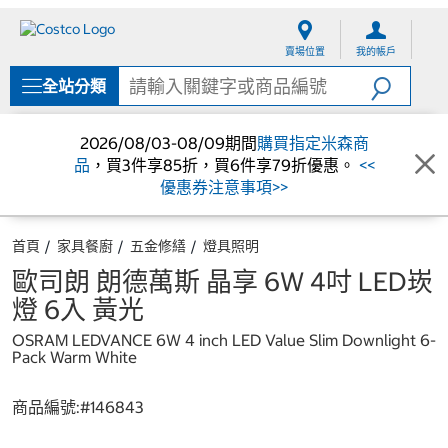
跳
跳
至
至
賣場位置
我的帳戶
內
導
容
覽
全站分類
選
單
2026/08/03-08/09期間
購買指定米森商
品
，買3件享85折，買6件享79折優惠。
<<
優惠券注意事項>>
首頁
家具餐廚
五金修繕
燈具照明
歐司朗 朗德萬斯 晶享 6W 4吋 LED崁
燈 6入 黃光
OSRAM LEDVANCE 6W 4 inch LED Value Slim Downlight 6-
Pack Warm White
商品編號:#
146843