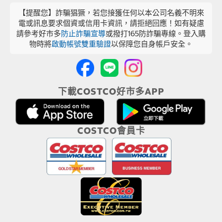
【提醒您】詐騙猖獗，若您接獲任何以本公司名義不明來
電或訊息要求個資或信用卡資訊，請拒絕回應！如有疑慮
請參考好市多
防止詐騙宣導
或撥打165防詐騙專線。登入購
物時將
啟動帳號雙重驗證
以保障您自身帳戶安全。
下載COSTCO好市多APP
COSTCO會員卡