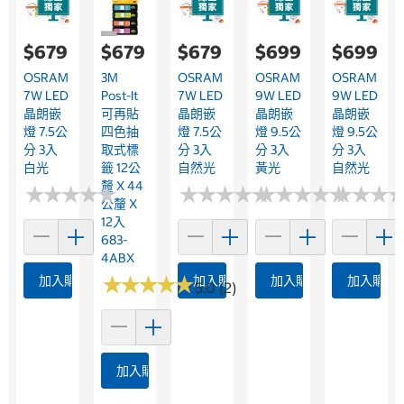
$679
$679
$679
$699
$699
OSRAM
3M
OSRAM
OSRAM
OSRAM
7W LED
Post-It
7W LED
9W LED
9W LED
晶朗嵌
可再貼
晶朗嵌
晶朗嵌
晶朗嵌
燈 7.5公
四色抽
燈 7.5公
燈 9.5公
燈 9.5公
分 3入
取式標
分 3入
分 3入
分 3入
白光
籤 12公
自然光
黃光
自然光
釐 X 44
★
★
★
★
★
★
★
★
★
★
★
★
★
★
★
★
★
★
★
★
★
★
★
★
★
★
★
★
★
★
★
★
★
★
★
★
公釐 X
12入
683-
4ABX
★
★
★
★
★
★
★
★
★
★
加入購物車
加入購物車
加入購物車
加入購物
5.0 (2)
加入購物車