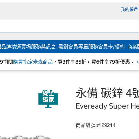
我的帳戶
達
品牌精選
賣場服務與訊息
黑鑽會員專屬服務
會員卡/續約
商業
/09期間
購買指定米森商品
，買3件享85折，買6件享79折優惠。
永備 碳鋅 4
Eveready Super He
商品編號:#
129244