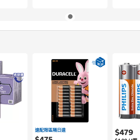
速配限區隔日達
$479
$475