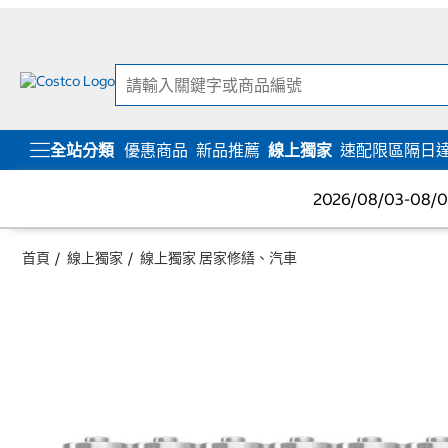
跳
跳
至
至
內
導
容
覽
選
單
全站分類
優惠商品
新品推薦
線上獨家
速配限區隔日
2026/08/03-08
首頁
線上獨家
線上獨家 居家修繕、汽車