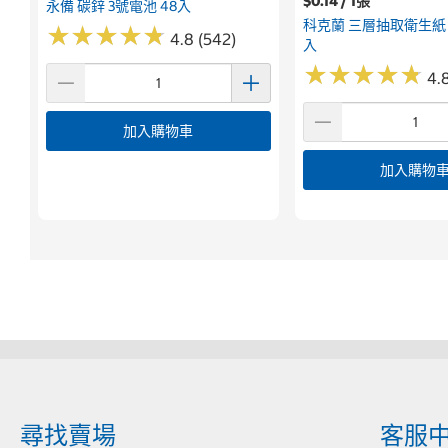
$0.14 / 1張
永備 碳鋅 3號電池 48入
科克蘭 三層抽取衛生紙 12
★
★
★
★
★
★
★
★
★
★
4.8 (542)
入
★
★
★
★
★
★
★
★
★
★
4.
加入購物車
加入購物
尋找賣場
客服