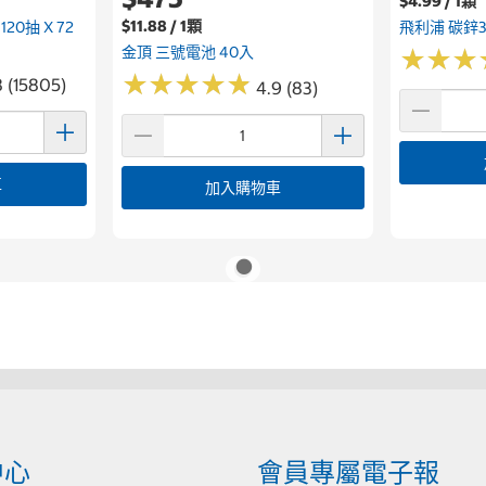
$4.99 / 1顆
$11.88 / 1顆
0抽 X 72
飛利浦 碳鋅3
金頂 三號電池 40入
★
★
★
★
★
★
★
★
★
★
★
★
★
★
★
★
8 (15805)
4.9 (83)
車
加入購物車
中心
會員專屬電子報