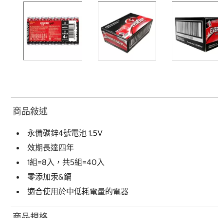
商品敍述
永備碳鋅4號電池 1.5V
效期長達四年
1組=8入，共5組=40入
零添加汞&鎘
適合使用於中低耗電量的電器
商品規格