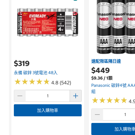
速配限區隔日達
$319
$449
永備 碳鋅 3號電池 48入
$9.36 / 1顆
★
★
★
★
★
★
★
★
★
★
4.8 (542)
Panasonic 碳鋅4號 A
組
★
★
★
★
★
★
★
★
★
★
4.9
加入購物車
加入購物