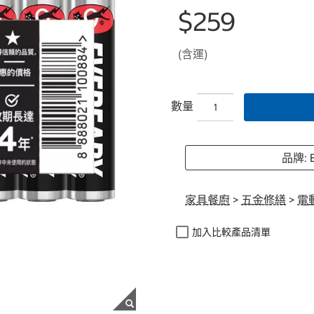
$259
(含運)
數量
品牌: 
家具餐廚
>
五金修繕
>
電
加入比較產品清單