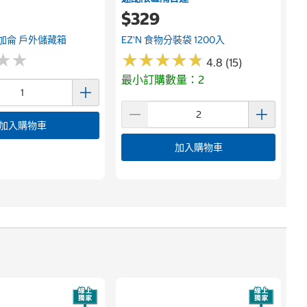
9
$329
 170加侖 戶外儲藏箱
EZ'N 食物分裝袋 1200入
★
★
★
★
★
★
★
★
★
★
★
★
★
★
4.8 (15)
最小訂購數量：2
加入購物車
加入購物車