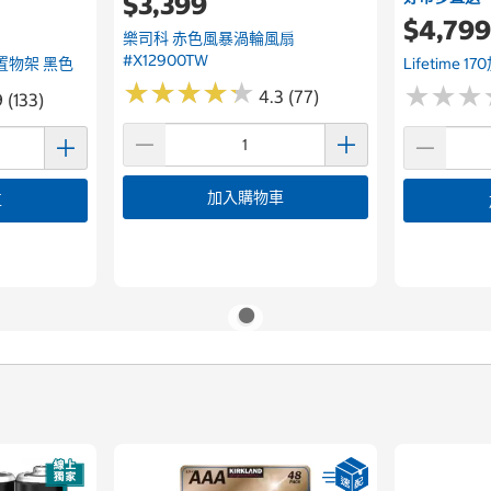
$3,399
$4,79
樂司科 赤色風暴渦輪風扇
#X12900TW
型置物架 黑色
Lifetime
★
★
★
★
★
★
★
★
★
★
★
★
★
★
★
★
4.3 (77)
 (133)
加入購物車
車