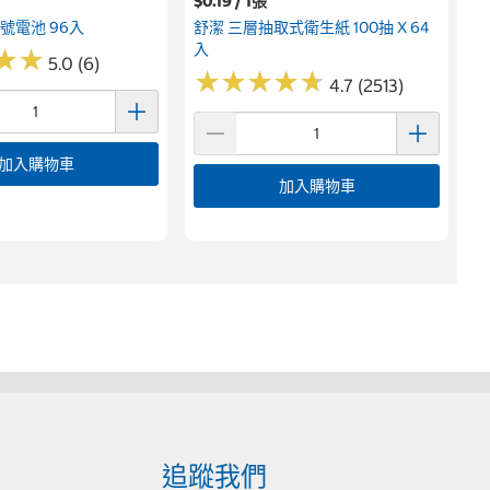
$0.19 / 1張
號電池 96入
舒潔 三層抽取式衛生紙 100抽 X 64
入
★
★
★
★
5.0 (6)
★
★
★
★
★
★
★
★
★
★
4.7 (2513)
加入購物車
加入購物車
追蹤我們