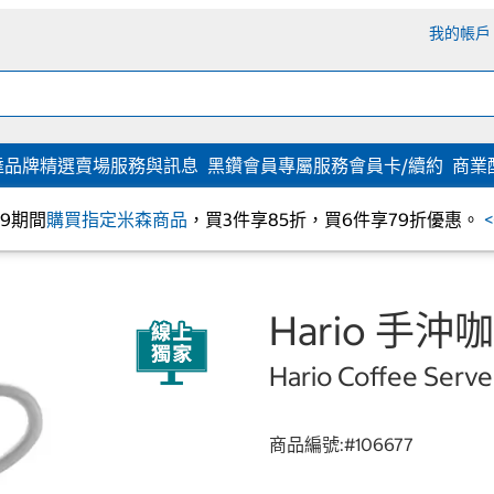
我的帳戶
達
品牌精選
賣場服務與訊息
黑鑽會員專屬服務
會員卡/續約
商業
/09期間
購買指定米森商品
，買3件享85折，買6件享79折優惠。
Hario 手沖
Hario Coffee Serve
商品編號:#
106677