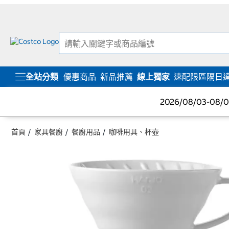
跳
跳
至
至
內
導
容
覽
選
單
全站分類
優惠商品
新品推薦
線上獨家
速配限區隔日
2026/08/03-08
首頁
家具餐廚
餐廚用品
咖啡用具、杯壺