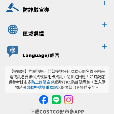
防詐騙宣導
區域選擇
Language/語言
【提醒您】詐騙猖獗，若您接獲任何以本公司名義不明來
電或訊息要求個資或信用卡資訊，請拒絕回應！如有疑慮
請參考好市多
防止詐騙宣導
或撥打165防詐騙專線。登入購
物時將
啟動帳號雙重驗證
以保障您自身帳戶安全。
下載COSTCO好市多APP