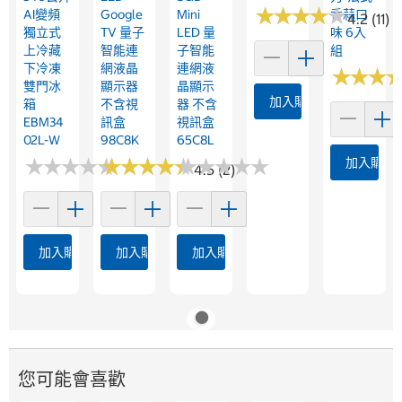
★
★
★
★
★
★
★
★
★
★
AI變頻
Google
Mini
香蒜口
4.2 (11)
獨立式
TV 量子
LED 量
味 6入
上冷藏
智能連
子智能
組
下冷凍
網液晶
連網液
★
★
★
★
★
★
雙門冰
顯示器
晶顯示
加入購物車
箱
不含視
器 不含
EBM34
訊盒
視訊盒
02L-W
98C8K
65C8L
★
★
★
★
★
★
★
★
★
★
★
★
★
★
★
★
★
★
★
★
★
★
★
★
★
★
★
★
★
★
加入購物
4.5 (2)
加入購物車
加入購物車
加入購物車
您可能會喜歡