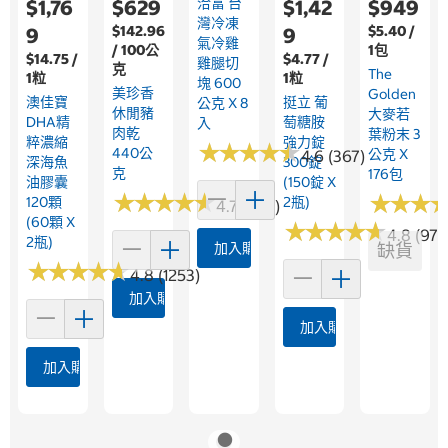
洽富 台
$1,76
$629
$1,42
$949
灣冷凍
$142.96
$5.40 /
9
9
氣冷雞
/ 100公
1包
$14.75 /
$4.77 /
雞腿切
克
The
1粒
1粒
塊 600
美珍香
Golden
澳佳寶
挺立 葡
公克 X 8
休閒豬
大麥若
DHA精
萄糖胺
入
肉乾
葉粉末 3
粹濃縮
強力錠
★
★
★
★
★
★
★
★
★
★
440公
公克 X
4.6 (367)
深海魚
300錠
克
176包
油膠囊
(150錠 X
★
★
★
★
★
★
★
★
★
★
★
★
★
★
★
★
120顆
2瓶)
4.7 (239)
(60顆 X
★
★
★
★
★
★
★
★
★
★
4.8 (977
2瓶)
加入購物車
缺貨
★
★
★
★
★
★
★
★
★
★
4.8 (1253)
加入購物車
加入購物車
加入購物車