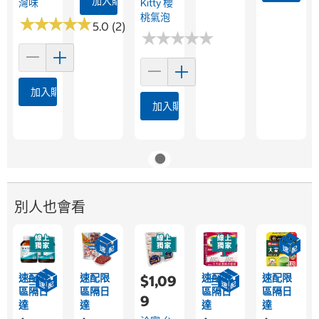
加入購物車
灣味
Kitty 櫻
桃氣泡
★
★
★
★
★
★
★
★
★
★
5.0 (2)
★
★
★
★
★
★
★
★
★
★
加入購物車
加入購物車
別人也會看
速配限
速配限
速配限
速配限
$1,09
區隔日
區隔日
區隔日
區隔日
9
達
達
達
達