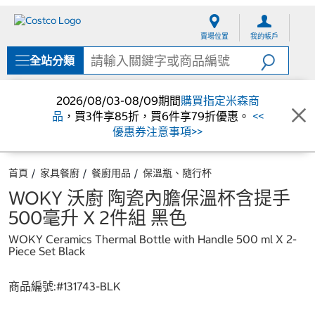
跳
跳
至
至
賣場位置
我的帳戶
內
導
容
覽
全站分類
選
單
2026/08/03-08/09期間
購買指定米森商
品
，買3件享85折，買6件享79折優惠。
<<
優惠券注意事項>>
首頁
家具餐廚
餐廚用品
保溫瓶、隨行杯
WOKY 沃廚 陶瓷內膽保溫杯含提手
500毫升 X 2件組 黑色
WOKY Ceramics Thermal Bottle with Handle 500 ml X 2-
Piece Set Black
商品編號:#
131743-BLK