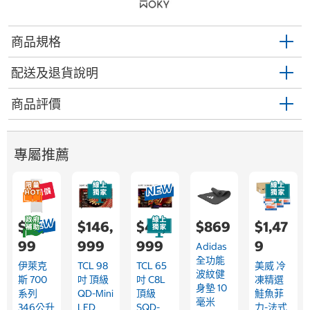
商品規格
配送及退貨說明
商品評價
專屬推薦
$22,9
$146,
$49,
$869
$1,47
99
999
999
9
Adidas
全功能
伊萊克
TCL 98
TCL 65
美威 冷
波紋健
斯 700
吋 頂級
吋 C8L
凍精選
身墊 10
系列
QD-Mini
頂級
鮭魚菲
毫米
346公升
LED
SQD-
力-法式