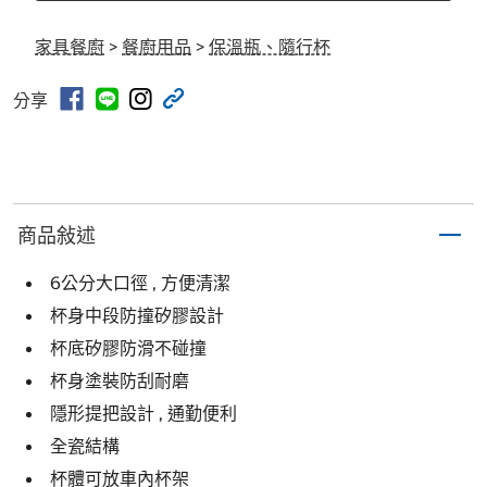
家具餐廚
>
餐廚用品
>
保溫瓶、隨行杯
分享
商品敍述
6公分大口徑 , 方便清潔
杯身中段防撞矽膠設計
杯底矽膠防滑不碰撞
杯身塗裝防刮耐磨
隱形提把設計 , 通勤便利
全瓷結構
杯體可放車內杯架