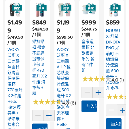
$1,49
$849
$1,19
$999
$859
$424.50
$249.75
9
9
HOUSU
/ 1個
/ 1個
XI 舒希
$749.50
$599.50
樂扣樂
皇家道
DINOTA
/ 1個
/ 1個
扣 都會
爾頓 北
ENG 呆
WOKY
WOKY
不鏽鋼
歐復刻
萌町 不
沃廚 X
沃廚 X
提帶保
系列 餐
鏽鋼保
三麗鷗
三麗鷗
冷保溫
碗 4件
冷保溫
渾圓杯
All-P 輕
杯 470
組
瓶 600
鈦陶瓷
芯鈦瓷
毫升 X 2
毫升 +
★
★
★
★
★
★
★
★
★
★
保冷保
雙飲保
4.0 (1)
件組 海
1200毫
溫杯
冷保溫
軍藍 +
升 冬季
770毫升
瓶 500
粉
★
★
★
★
★
★
X 2件組
毫升 X 2
★
★
★
★
★
★
★
★
★
★
Hello
件組 酷
4.8 (6)
加入購物車
Kitty 經
洛米 今
典黑 +
天不理
酷洛米
你 +
加入購物
探索台
Hello