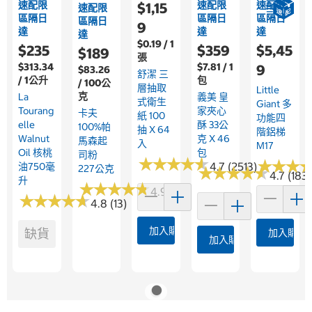
速配限
速配限
速配限
$1,15
速配限
區隔日
區隔日
區隔日
區隔日
9
達
達
達
達
$0.19 / 1
$235
$359
$5,45
$189
張
$313.34
$7.81 / 1
9
$83.26
舒潔 三
/ 1公升
包
/ 100公
層抽取
Little
克
La
義美 皇
式衛生
Giant 多
Tourang
家夾心
卡夫
紙 100
功能四
Elle
酥 33公
100%帕
抽 X 64
階鋁梯
Walnut
克 X 46
馬森起
入
M17
Oil 核桃
包
司粉
★
★
★
★
★
★
★
★
★
★
★
★
★
★
★
★
4.7 (2513)
油750毫
227公克
★
★
★
★
★
★
★
★
★
★
4.7 (183)
升
★
★
★
★
★
★
★
★
★
★
4.9 (18)
★
★
★
★
★
★
★
★
★
★
4.8 (13)
加入購物車
缺貨
加入購物
加入購物車