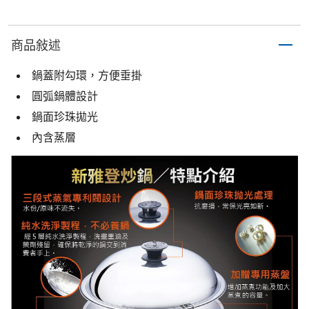
商品敍述
鍋蓋附勾環，方便垂掛
圓弧鍋體設計
鍋面珍珠拋光
內含蒸層