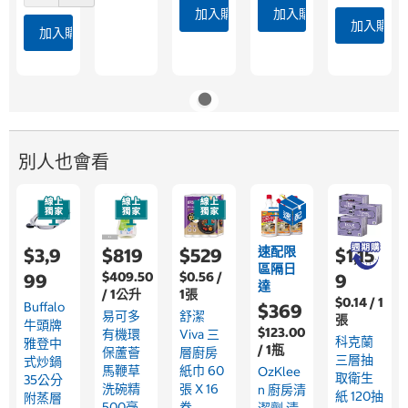
加入購物車
加入購物車
加入購物
加入購物車
別人也會看
速配限
$3,9
$819
$529
$1,15
區隔日
$409.50
$0.56 /
99
9
達
/ 1公升
1張
$0.14 / 1
Buffalo
$369
易可多
舒潔
張
牛頭牌
$123.00
有機環
Viva 三
科克蘭
雅登中
/ 1瓶
保蘆薈
層廚房
三層抽
式炒鍋
馬鞭草
紙巾 60
OzKlee
取衛生
35公分
洗碗精
張 X 16
N 廚房清
紙 120抽
附蒸層
500毫
卷