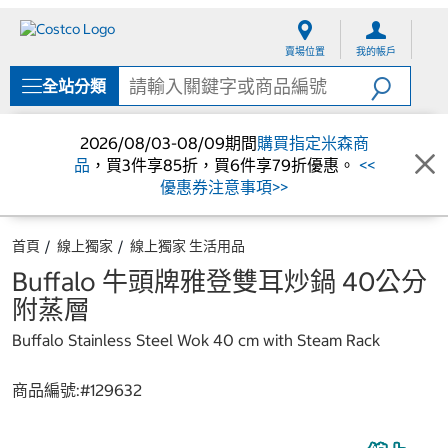
跳
跳
至
至
賣場位置
我的帳戶
內
導
容
覽
全站分類
選
單
2026/08/03-08/09期間
購買指定米森商
品
，買3件享85折，買6件享79折優惠。
<<
優惠券注意事項>>
首頁
線上獨家
線上獨家 生活用品
Buffalo 牛頭牌雅登雙耳炒鍋 40公分
附蒸層
Buffalo Stainless Steel Wok 40 cm with Steam Rack
商品編號:#
129632