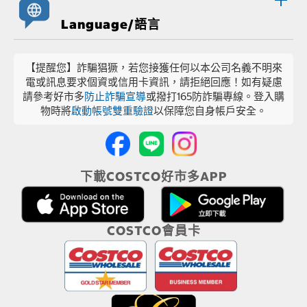
Language/語言
【提醒您】詐騙猖獗，若您接獲任何以本公司名義不明來
電或訊息要求個資或信用卡資訊，請拒絕回應！如有疑慮
請參考好市多
防止詐騙宣導
或撥打165防詐騙專線。登入購
物時將
啟動帳號雙重驗證
以保障您自身帳戶安全。
下載COSTCO好市多APP
COSTCO會員卡