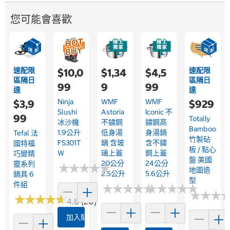
您可能會喜歡
速配限
速配限
$10,0
$1,34
$4,5
區隔日
區隔日
99
9
99
達
達
Ninja
WMF
WMF
$3,9
$929
Slushi
Astoria
Iconic 不
99
Totally
冰沙機
不鏽鋼
鏽鋼高
Bamboo
1.9公升
低身湯
身湯鍋
Tefal 法
竹製砧
FS301T
鍋 含玻
含不鏽
國特福
板 / 點心
W
璃上蓋
鋼上蓋
巧變精
盤 美國
20公分
24公分
靈系列
★
★
★
★
★
★
★
★
★
★
地圖造
2.5公升
5.6公升
鍋具 6
型
件組
★
★
★
★
★
★
★
★
★
★
★
★
★
★
★
★
★
★
★
★
★
★
★
★
★
★
★
★
★
★
★
★
★
★
★
★
4.8 (20)
加入購物車