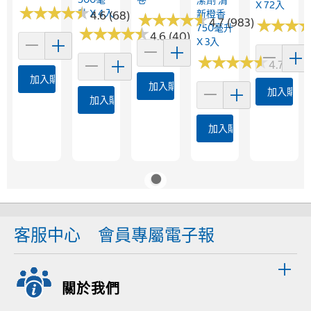
潔劑 清
X 72入
★
★
★
★
★
★
★
★
★
★
升 X 4入
新橙香
4.6 (68)
★
★
★
★
★
★
★
★
★
★
4.7 (983)
★
★
★
★
★
★
750毫升
★
★
★
★
★
★
★
★
★
★
4.6 (40)
X 3入
★
★
★
★
★
★
★
★
★
★
4.7 (40)
加入購物車
加入購物車
加入購物
加入購物車
加入購物車
客服中心
會員專屬電子報
關於我們