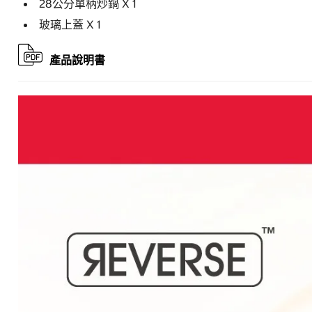
28公分單柄炒鍋 X 1
玻璃上蓋 X 1
產品說明書