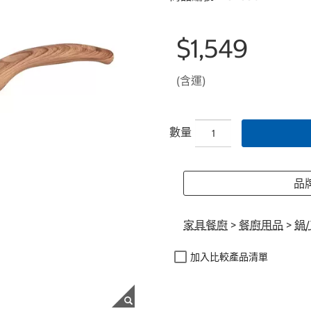
$1,549
(含運)
數量
品牌
家具餐廚
>
餐廚用品
>
鍋
加入比較產品清單