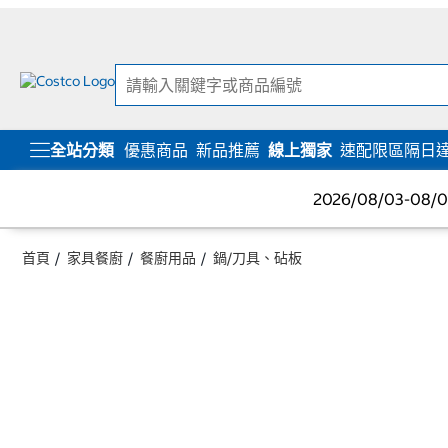
跳
跳
至
至
內
導
容
覽
選
單
全站分類
優惠商品
新品推薦
線上獨家
速配限區隔日
2026/08/03-08
首頁
家具餐廚
餐廚用品
鍋/刀具、砧板