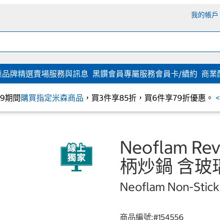
我的帳戶
達
品牌精選
賣場服務與訊息
黑鑽會員專屬服務
會員卡/續約
商業
/09期間
購買指定米森商品
，買3件享85折，買6件享79折優惠。
Neoflam 
柄炒鍋 含玻
Neoflam Non-Stick
商品編號:#
154556