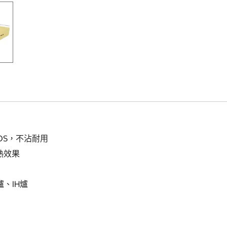
OS，不沾耐用
熱效果
、IH爐