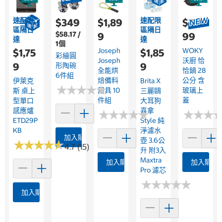
速配限
速配限
$349
$1,89
$2,4
區隔日
區隔日
$58.17 /
9
99
達
達
1個
Joseph
WOKY
$1,75
$1,85
彩繪圓
Joseph
沃廚 恰
9
9
形陶碗
全能烘
恰鍋 28
6件組
焙備料
公分 含
伊萊克
Brita X
★
★
★
★
★
★
★
★
★
★
用具 10
玻璃上
斯 桌上
三麗鷗
件組
蓋
型單口
大耳狗
感應爐
喜拿
★
★
★
★
★
★
★
★
★
★
★
★
★
★
★
★
ETD29P
Style 純
KB
淨濾水
加入購物車
壺 3.6公
★
★
★
★
★
★
★
★
★
★
4.7 (15)
升 附3入
Maxtra
加入購物車
加入購物
Pro 濾芯
★
★
★
★
★
★
★
★
★
★
加入購物車