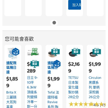
加入購物車
您可能會喜歡
速配限
速配限
$60,
$2,16
$1,99
區隔日
區隔日
289
9
9
達
達
日立 9-
TETSU
Circulon
$1,85
$1,99
10坪
日本製
黑鑽系
9
9
6.3kW
窒化鐵
列 單柄
頂級系
製炒鍋
深煎鍋
Brita X
Tefal 法
列變頻
28公分
26公分
三麗鷗
國特福
冷專一
大耳狗
Revive
★
★
★
★
★
★
★
★
★
★
★
★
★
★
★
★
4.6 (45)
對一分
喜拿
系列 陶