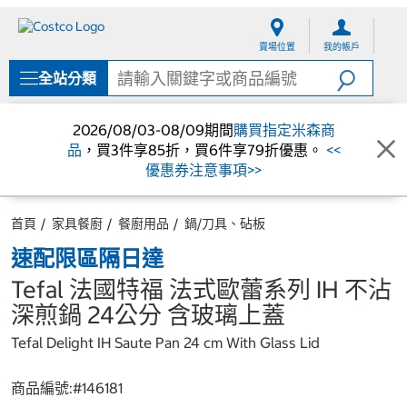
跳
跳
至
至
賣場位置
我的帳戶
內
導
容
覽
全站分類
選
單
2026/08/03-08/09期間
購買指定米森商
品
，買3件享85折，買6件享79折優惠。
<<
優惠券注意事項>>
首頁
家具餐廚
餐廚用品
鍋/刀具、砧板
速配限區隔日達
Tefal 法國特福 法式歐蕾系列 IH 不沾
深煎鍋 24公分 含玻璃上蓋
Tefal Delight IH Saute Pan 24 cm With Glass Lid
商品編號:#
146181