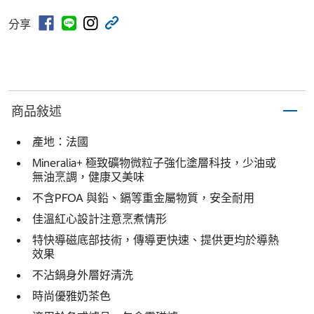
分享
商品敍述
產地：法國
Mineralia+ 極致礦物微粒子強化塗層科技，少油或
無油烹調，健康又美味
不含PFOA 與鉛、鎘等重金屬物質，安全耐用
佳溫紅心設計注意烹煮情形
特快導磁底部技術，傳導更快速、提供更均於導熱
效果
不沾鍋身外層好清洗
時尚優雅奶茶色