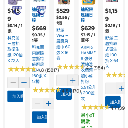
速配限
速配限
$1,15
$529
$1,15
區隔日
區隔日
$0.56 /
9
9
達
達
1張
$0.14 / 1
$0.19 / 1
$669
$629
舒潔
張
張
$0.35 /
$3.15 / 1
Viva 三
科克蘭
舒潔 三
1張
蓋杯
層廚房
三層抽
層抽取
紙巾 60
科克蘭
ARM &
取衛生
式衛生
張 X 16
兩層隨
HAMME
紙 120抽
紙 100
卷
意撕特
R 強效
X 72入
抽 X 64
級廚房
濃縮洗
★
★
★
★
★
★
★
★
★
★
入
★
★
★
★
★
★
★
★
★
★
4.7 (984)
4.8 (15817)
紙巾
衣精添
★
★
★
★
★
★
160張 X
加小蘇
12捲
打粉
5.91公升
★
★
★
★
★
★
★
★
★
★
4.8 (1170)
/ 200蓋
加入購物車
加入購物車
次
加入購物
★
★
★
★
★
★
★
★
★
★
4.7 (391)
最小訂
加入購物車
購數
量：2