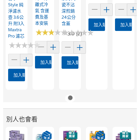
離式冷
Style 純
瓷不沾
氣 含運
淨濾水
深煎鍋
費及基
壺 3.6公
24公分
本安裝
升 附3入
含蓋
加入購物車
加入購物
Maxtra
★
★
★
★
★
★
★
★
★
★
★
★
★
★
★
★
★
★
★
★
3.0 (2)
Pro 濾芯
★
★
★
★
★
★
★
★
★
★
加入購物車
加入購物車
加入購物車
別人也會看