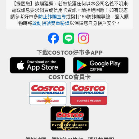
【提醒您】詐騙猖獗，若您接獲任何以本公司名義不明來
電或訊息要求個資或信用卡資訊，請拒絕回應！如有疑慮
請參考好市多
防止詐騙宣導
或撥打165防詐騙專線。登入購
物時將
啟動帳號雙重驗證
以保障您自身帳戶安全。
下載COSTCO好市多APP
COSTCO會員卡