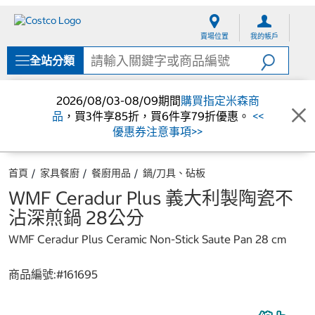
跳
跳
至
至
賣場位置
我的帳戶
內
導
容
覽
全站分類
選
單
2026/08/03-08/09期間
購買指定米森商
品
，買3件享85折，買6件享79折優惠。
<<
優惠券注意事項>>
首頁
家具餐廚
餐廚用品
鍋/刀具、砧板
WMF Ceradur Plus 義大利製陶瓷不
沾深煎鍋 28公分
WMF Ceradur Plus Ceramic Non-Stick Saute Pan 28 cm
商品編號:#
161695