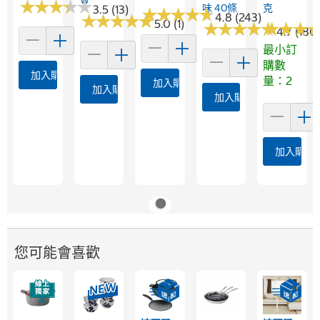
★
★
★
★
★
★
★
★
★
★
味 40條
克
3.5 (13)
★
★
★
★
★
★
★
★
★
★
4.8 (243)
★
★
★
★
★
★
★
★
★
★
5.0 (1)
★
★
★
★
★
★
★
★
★
★
★
★
★
★
★
★
4.7 (180
最小訂
購數
加入購物車
量：2
加入購物車
加入購物車
加入購物車
加入購物
您可能會喜歡