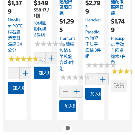
速配限
速配限
$1,37
$349
$2,79
區隔日
區隔日
$58.17 /
9
9
達
達
1個
Neofla
Henckel
$1,29
$1,74
彩繪圓
M POTE
S
5
9
形陶碗
樸石鑄
Paradig
6件組
造雙耳
M 陶瓷
Tramont
Flexisp
★
★
★
★
★
★
★
★
★
★
湯鍋 24
不沾平
Ina 鑄鐵
Ot 手動
公分
底鍋 3件
炒鍋 &
升降桌
組
平煎盤
橡木+白
★
★
★
★
★
★
★
★
★
★
4.8 (58)
含蓋3件
色
★
★
★
★
★
★
★
★
★
★
組
★
★
★
★
★
★
加入購物車
★
★
★
★
★
★
★
★
★
★
缺貨
加入購物車
加入購物車
加入購物車