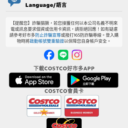
Language/語言
【提醒您】詐騙猖獗，若您接獲任何以本公司名義不明來
電或訊息要求個資或信用卡資訊，請拒絕回應！如有疑慮
請參考好市多
防止詐騙宣導
或撥打165防詐騙專線。登入購
物時將
啟動帳號雙重驗證
以保障您自身帳戶安全。
下載COSTCO好市多APP
COSTCO會員卡