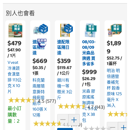
別人也會看
速配限
速配限
08/03-
$479
$1,89
區隔日
區隔日
08/09
$47.90
9
達
達
米森品
/ 1片
$52.75 /
牌週 買
$669
$359
Vveat
1蓋杯
多省多
$0.35 /
$119.67
冷凍蔬
明治 明
$999
1張
/ 1公斤
食漢堡
倍適營
$26.29
排 113公
科克蘭
銀川有
養補充
/ 1包
克 X 10
兩層隨
機一等
杯 穀香
米森 膠
片
意撕特
糙米 3公
原味 125
原搖搖
級廚房
斤
★
★
★
★
★
★
★
★
★
★
毫升 X
4.5 (577)
無調味
紙巾
★
★
★
★
★
★
★
★
★
★
36入
4.7 (143)
最小訂
+C 5.5公
160張 X
★
★
★
★
★
★
購數
克 X 38
12捲
包
量：2
★
★
★
★
★
★
★
★
★
★
4.8 (1170)
★
★
★
★
★
★
★
★
★
★