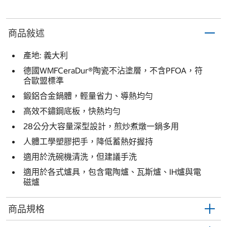
商品敍述
產地: 義大利
德國WMFCeraDur®陶瓷不沾塗層，不含PFOA，符
合歐盟標準
鍛鋁合金鍋體，輕量省力、導熱均勻
高效不鏽鋼底板，快熱均勻
28公分大容量深型設計，煎炒煮燉一鍋多用
人體工學塑膠把手，降低蓄熱好握持
適用於洗碗機清洗，但建議手洗
適用於各式爐具，包含電陶爐、瓦斯爐、IH爐與電
磁爐
商品規格