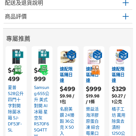
配送及退貨說明
商品評價
專屬推薦
速配限
速配限
速配限
$44,
$43,
區隔日
區隔日
區隔日
499
999
達
達
達
夏普
Samsun
$499
$999
$329
528公升
G 655公
$9.98 /
$19.98
$0.27 /
四門十
升 美式
1包
/ 1條
1公克
字對開
對開 AI
名廚美
樂益活
橘子工
除菌冰
冰箱 星
饌 24臻
海洋膠
坊 萬用
箱 SJ-
空灰
穀 36公
原蛋白
除臭去
DF53F-
RS70F6
克 X 50
凍 綜合
漬粉
SL
5Q4TT
入
莓果口
1250公
W