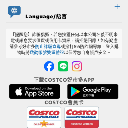
Language/語言
【提醒您】詐騙猖獗，若您接獲任何以本公司名義不明來
電或訊息要求個資或信用卡資訊，請拒絕回應！如有疑慮
請參考好市多
防止詐騙宣導
或撥打165防詐騙專線。登入購
物時將
啟動帳號雙重驗證
以保障您自身帳戶安全。
下載COSTCO好市多APP
COSTCO會員卡