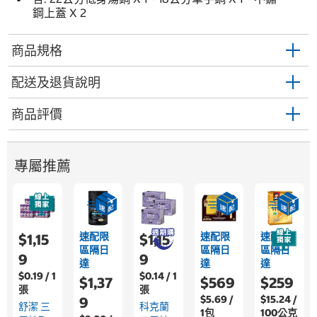
鋼上蓋 X 2
商品規格
配送及退貨說明
商品評價
專屬推薦
速配限
速配限
速配限
$1,15
$1,15
區隔日
區隔日
區隔日
9
9
達
達
達
$0.19 / 1
$0.14 / 1
$1,37
$569
$259
張
張
$5.69 /
$15.24 /
9
舒潔 三
科克蘭
1包
100公克