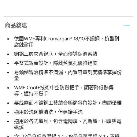
商品敍述
德國WMF專利Cromargan® 18/10不鏽鋼，抗酸耐
腐蝕耐用
鋼鋁三層夾合鍋底，全面傳導保溫蓄熱
平整式鍋蓋設計，隱藏蒸氣孔優雅絕美
易傾倒鍋治精準不滴漏，內置容量刻度精準掌握份
量
WMF Cool+技術中空防燙把手，顯著降低熱傳
導、握持不燙手
髮絲霧面不鏽鋼工藝結合極簡斜角設計，盡顯優雅
適用於洗碗機清洗，但建議手洗
適用於各式爐具，包含電陶爐、瓦斯爐、IH爐與電
磁爐
含: 22公分低身湯鍋 X 1、18公分單手鍋 X 1、不鏽