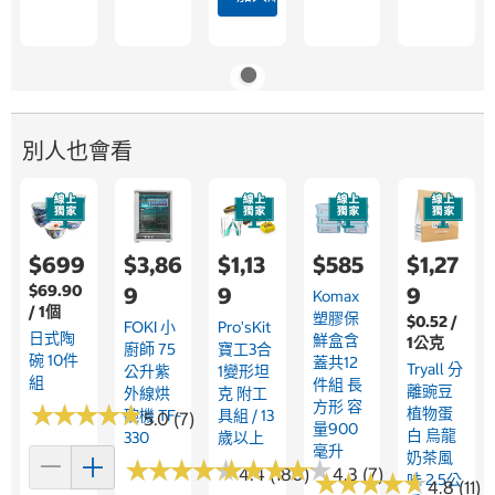
別人也會看
$699
$3,86
$1,13
$585
$1,27
$69.90
9
9
9
Komax
/ 1個
塑膠保
$0.52 /
FOKI 小
Pro'sKit
日式陶
鮮盒含
1公克
廚師 75
寶工3合
碗 10件
蓋共12
Tryall 分
公升紫
1變形坦
組
件組 長
離豌豆
外線烘
克 附工
方形 容
★
★
★
★
★
★
★
★
★
★
植物蛋
碗機 TF-
具組 / 13
5.0 (7)
量900
白 烏龍
330
歲以上
毫升
奶茶風
★
★
★
★
★
★
★
★
★
★
★
★
★
★
★
★
★
★
★
★
4.4 (180)
4.3 (7)
★
★
★
★
★
★
★
★
★
★
味 2.5公
4.8 (11)