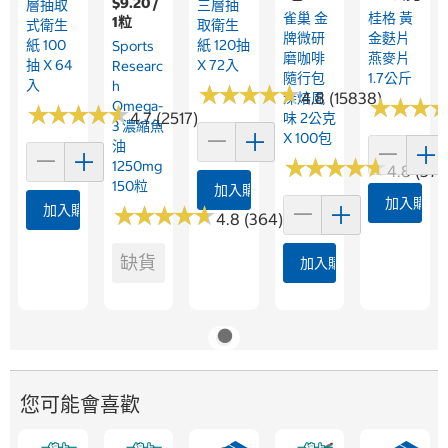
$9.20 /
層抽取
三層抽
雀巢 金
桂格 黃
1粒
式衛生
取衛生
牌微研
金麩片
紙 100
紙 120抽
Sports
磨咖啡
燕麥片
抽 X 64
X 72入
Researc
隨行包
1.7公斤
入
H
★
★
★
★
★
★
★
★
★
★
4.8 (15838)
深焙風
★
★
★
★
★
★
Omega-
★
★
★
★
★
★
★
★
★
★
4.7 (2517)
味 2公克
3 濃縮魚
X 100包
油
★
★
★
★
★
★
★
★
★
★
1250mg
4.8 (376
150粒
加入購物車
加入購物
加入購物車
★
★
★
★
★
★
★
★
★
★
4.8 (364)
缺貨
加入購物車
您可能會喜歡