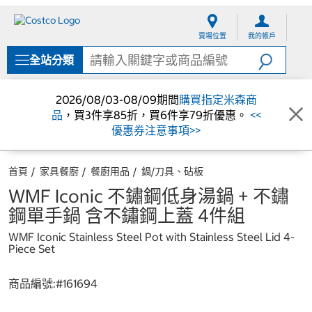
跳
跳
至
至
賣場位置
我的帳戶
內
導
容
覽
全站分類
選
單
2026/08/03-08/09期間
購買指定米森商
品
，買3件享85折，買6件享79折優惠。
<<
優惠券注意事項>>
首頁
家具餐廚
餐廚用品
鍋/刀具、砧板
WMF Iconic 不鏽鋼低身湯鍋 + 不鏽
鋼單手鍋 含不鏽鋼上蓋 4件組
WMF Iconic Stainless Steel Pot with Stainless Steel Lid 4-
Piece Set
商品編號:#
161694