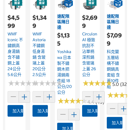
速配限
速配限
$4,5
$1,34
$2,69
區隔日
區隔日
99
9
9
達
達
WMF
WMF
Circulon
$1,13
$7,09
Iconic 不
Astoria
A1 極致
5
9
鏽鋼高
不鏽鋼
抗刮不
身湯鍋
低身湯
沾單柄
Yoshika
科克蘭
含不鏽
鍋 含玻
深煎鍋
Wa 日本
五層結
鋼上蓋
璃上蓋
含玻璃
製不鏽
構不鏽
24公分
20公分
上蓋 26
鋼木把
鋼鍋具
5.6公升
2.5公升
公分
湯鍋兩
套組 含
件組 18
蓋10件
★
★
★
★
★
★
★
★
★
★
★
★
★
★
★
★
★
★
★
★
★
★
★
★
★
★
★
★
★
★
5.0 (32)
公分/20
組
公分
★
★
★
★
★
★
★
★
★
★
★
★
★
★
★
★
4.4 (49)
加入購物車
加入購物車
加入購物車
加入購物
加入購物車